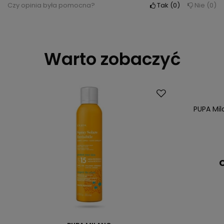
Czy opinia była pomocna?
Tak
0
Nie
0
Warto zobaczyć
PUPA Mil
C