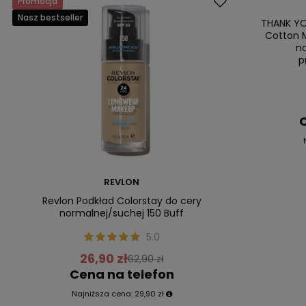
Promocja
Promocja
Nasz bestseller
Nasz bestsell
THANK YO
Cotton M
n
p
C
REVLON
Revlon Podkład Colorstay do cery
normalnej/suchej 150 Buff
5.0
26,90 zł
62,90 zł
Cena na telefon
Najniższa cena:
29,90 zł