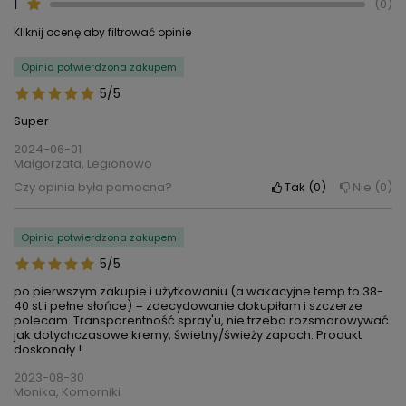
1
0
Kliknij ocenę aby filtrować opinie
Opinia potwierdzona zakupem
5/5
Super
2024-06-01
Małgorzata, Legionowo
Czy opinia była pomocna?
Tak
0
Nie
0
Opinia potwierdzona zakupem
5/5
po pierwszym zakupie i użytkowaniu (a wakacyjne temp to 38-
40 st i pełne słońce) = zdecydowanie dokupiłam i szczerze
polecam. Transparentność spray'u, nie trzeba rozsmarowywać
jak dotychczasowe kremy, świetny/świeży zapach. Produkt
doskonały !
2023-08-30
Monika, Komorniki