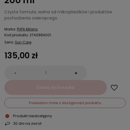
200 ml
Czysta formuła, wolna od mikroplastików i produktów
pochodzenia zwierzęcego.
Marka
PUPA Milano
Kod produktu
2TA088A001
Seria
Sun Care
135,00 zł
-
+
Dodaj do koszyka
Powiadom mnie o dostępności produktu
Produkt niedostępny
30
dni na zwrot