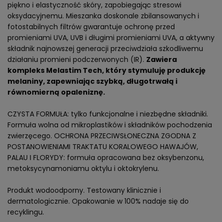
piękno i elastyczność skóry, zapobiegając stresowi
oksydacyjnemu. Mieszanka doskonale zbilansowanych i
fotostabilnych filtrów gwarantuje ochronę przed
promieniami UVA, UVB i długimi promieniami UVA, a aktywny
składnik najnowszej generacji przeciwdziała szkodliwemu
działaniu promieni podczerwonych (IR).
Zawiera
kompleks Melastim Tech, który stymuluję produkcję
melaniny, zapewniając szybką, długotrwałą i
równomierną opaleniznę.
CZYSTA FORMUŁA: tylko funkcjonalne i niezbędne składniki.
Formuła wolna od mikroplastików i składników pochodzenia
zwierzęcego. OCHRONA PRZECIWSŁONECZNA ZGODNA Z
POSTANOWIENIAMI TRAKTATU KORALOWEGO HAWAJÓW,
PALAU I FLORYDY: formuła opracowana bez oksybenzonu,
metoksycynamoniamu oktylu i oktokrylenu.
Produkt wodoodporny. Testowany klinicznie i
dermatologicznie. Opakowanie w 100% nadaje się do
recyklingu.