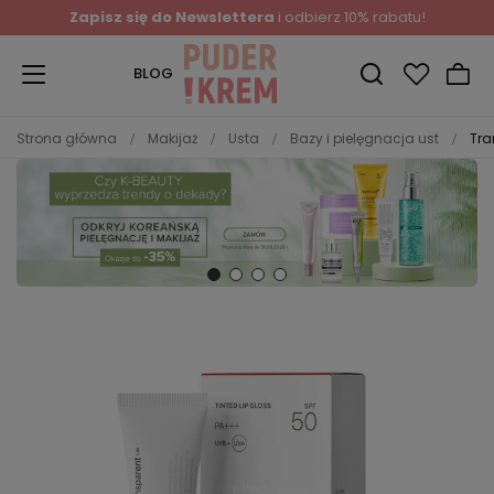
Zapisz się do Newslettera
i odbierz 10% rabatu!
BLOG
Strona główna
Makijaż
Usta
Bazy i pielęgnacja ust
Tra