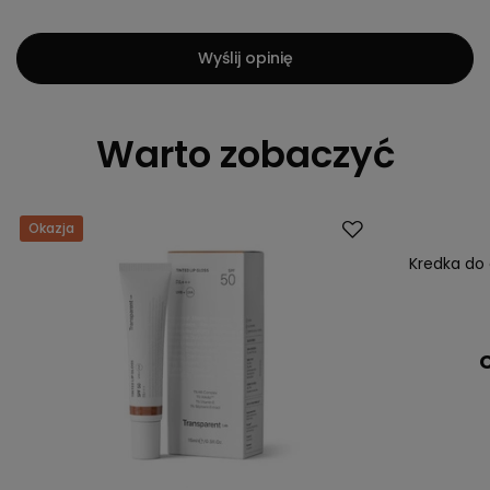
Wyślij opinię
Warto zobaczyć
Okazja
Kredka do 
C