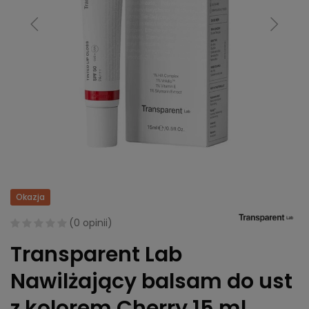
Okazja
(
0 opinii
)
Transparent Lab
Nawilżający balsam do ust
z kolorem Cherry 15 ml