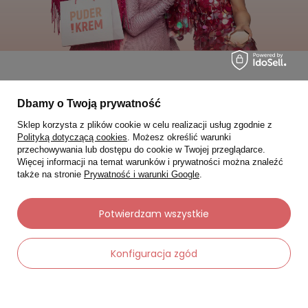
Moje zamówienia
Dbamy o Twoją prywatność
Sklep korzysta z plików cookie w celu realizacji usług zgodnie z
Status zamówienia
Polityką dotyczącą cookies
. Możesz określić warunki
Śledzenie przesyłki
przechowywania lub dostępu do cookie w Twojej przeglądarce.
Więcej informacji na temat warunków i prywatności można znaleźć
Chcę zareklamować produkt
także na stronie
Prywatność i warunki Google
.
Chcę zwrócić produkt
Potwierdzam wszystkie
Chcę wymienić towar
Kontakt
Konfiguracja zgód
Moje konto