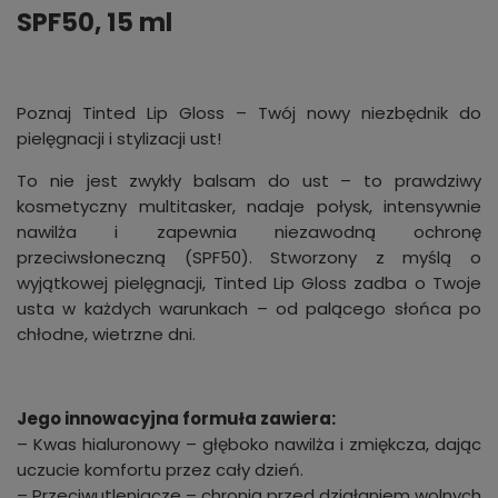
SPF50, 15 ml
Poznaj Tinted Lip Gloss – Twój nowy niezbędnik do
pielęgnacji i stylizacji ust!
To nie jest zwykły balsam do ust – to prawdziwy
kosmetyczny multitasker, nadaje połysk, intensywnie
nawilża i zapewnia niezawodną ochronę
przeciwsłoneczną (SPF50). Stworzony z myślą o
wyjątkowej pielęgnacji, Tinted Lip Gloss zadba o Twoje
usta w każdych warunkach – od palącego słońca po
chłodne, wietrzne dni.
Jego innowacyjna formuła zawiera:
– Kwas hialuronowy – głęboko nawilża i zmiękcza, dając
uczucie komfortu przez cały dzień.
– Przeciwutleniacze – chronią przed działaniem wolnych