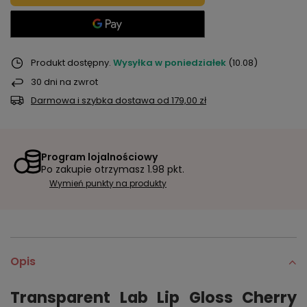
Produkt dostępny
Wysyłka
w poniedziałek
(10.08)
30
dni na zwrot
Darmowa i szybka dostawa
od
179,00 zł
Program lojalnościowy
Po zakupie otrzymasz
1.98 pkt.
Wymień punkty na produkty
Opis
Transparent Lab Lip Gloss Cherry