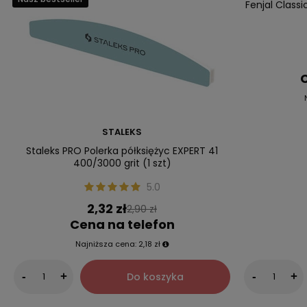
Fenjal Class
C
STALEKS
Staleks PRO Polerka półksiężyc EXPERT 41
400/3000 grit (1 szt)
5.0
2,32 zł
2,90 zł
Cena na telefon
Najniższa cena:
2,18 zł
Do koszyka
-
+
-
+