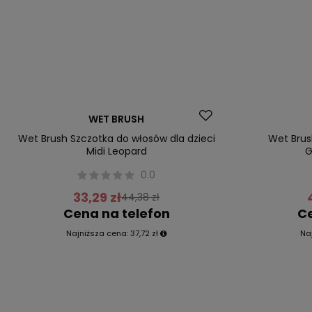
Promocja
Promocja
WET BRUSH
Wet Brush Szczotka do włosów dla dzieci
Wet Brus
Midi Leopard
G
0.0
33,29 zł
44,38 zł
Cena na telefon
Ce
Najniższa cena:
37,72 zł
Na