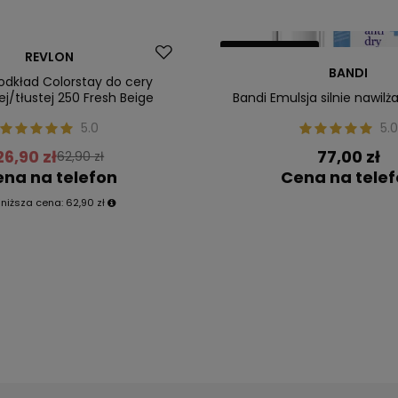
Nasz bestseller
REVLON
BANDI
ler
odkład Colorstay do cery
j/tłustej 250 Fresh Beige
Bandi Emulsja silnie nawilż
5.0
5.0
26,90 zł
77,00 zł
62,90 zł
na na telefon
Cena na tele
jniższa cena:
62,90 zł