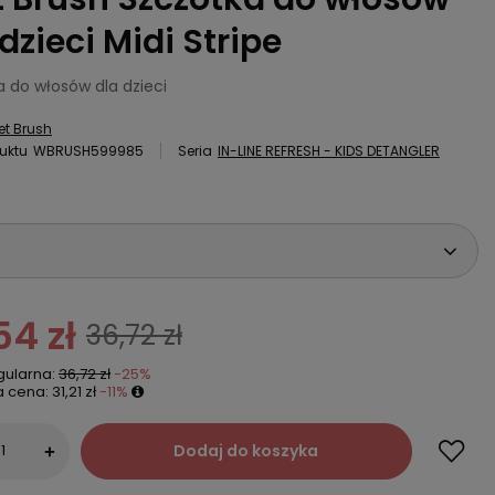
dzieci Midi Stripe
a do włosów dla dzieci
t Brush
uktu
WBRUSH599985
Seria
IN-LINE REFRESH - KIDS DETANGLER
54 zł
36,72 zł
gularna:
36,72 zł
-25%
a cena:
31,21 zł
-11%
Dodaj do koszyka
+