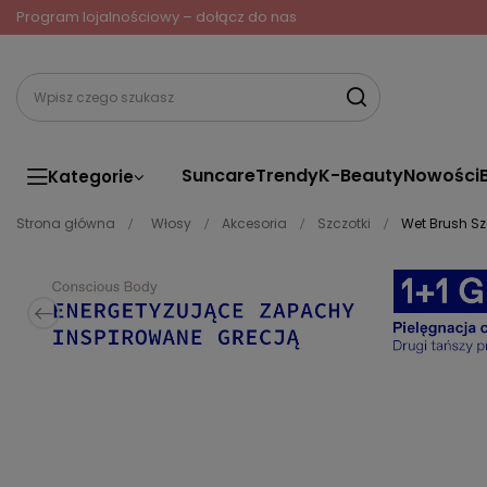
Program lojalnościowy – dołącz do nas
Suncare
Trendy
K-Beauty
Nowości
Kategorie
Strona główna
Włosy
Akcesoria
Szczotki
Wet Brush Sz