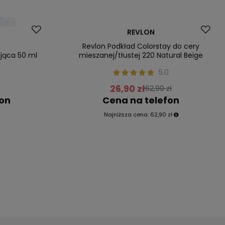
Promocja
REVLON
Nasz bestseller
Revlon Podkład Colorstay do cery
ająca 50 ml
mieszanej/tłustej 220 Natural Beige
5.0
26,90 zł
62,90 zł
fon
Cena na telefon
Najniższa cena:
62,90 zł