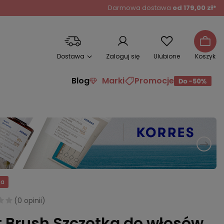
Darmowa dostawa
od 179,00 zł*
Dostawa
Zaloguj się
Ulubione
Koszyk
Blog
Marki
Promocje
ja
(
0 opinii
)
 Brush Szczotka do włosów