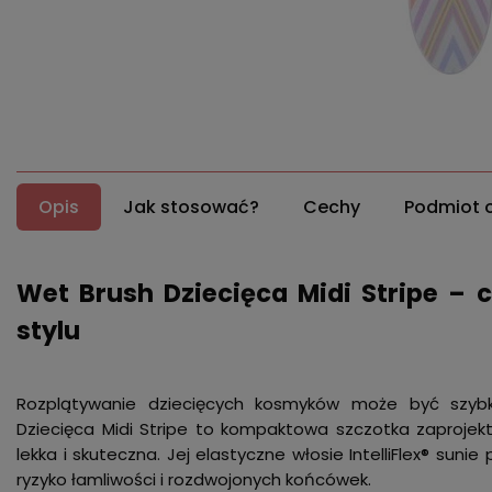
Opis
Jak stosować?
Cechy
Podmiot 
Wet Brush Dziecięca Midi Stripe – 
stylu
Rozplątywanie dziecięcych kosmyków może być szybk
Dziecięca Midi Stripe to kompaktowa szczotka zaproje
lekka i skuteczna. Jej elastyczne włosie IntelliFlex® suni
ryzyko łamliwości i rozdwojonych końcówek.