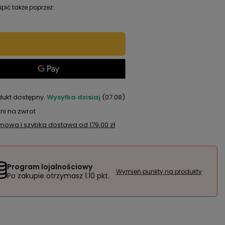
pić także poprzez:
dukt dostępny
Wysyłka
dzisiaj
(07.08)
ni na zwrot
mowa i szybka dostawa
od
179,00 zł
Program lojalnościowy
Wymień punkty na produkty
Po zakupie otrzymasz
1.10 pkt.