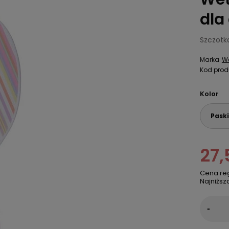
dla 
Szczotk
Marka
We
Kod prod
Kolor
Paski
27,
Cena re
Najniższ
-