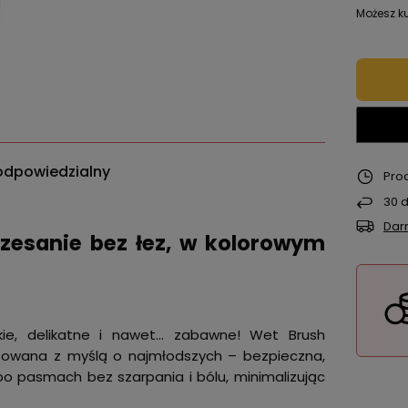
Możesz ku
odpowiedzialny
Pro
30
d
Dar
czesanie bez łez, w kolorowym
ie, delikatne i nawet… zabawne! Wet Brush
ktowana z myślą o najmłodszych – bezpieczna,
e po pasmach bez szarpania i bólu, minimalizując