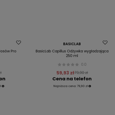
Promocja
BASICLAB
łosów Pro
BasicLab Capillus Odżywka wygładzająca
250 ml
0
0.0
59,93 zł
ł
79,90 zł
fon
Cena na telefon
ł
Najniższa cena:
79,90 zł