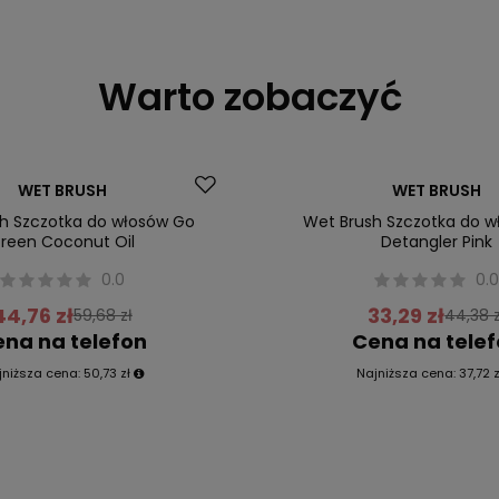
Warto zobaczyć
Promocja
WET BRUSH
WET BRUSH
h Szczotka do włosów Go
Wet Brush Szczotka do w
reen Coconut Oil
Detangler Pink
0.0
0.
44,76 zł
33,29 zł
59,68 zł
44,38 z
na na telefon
Cena na tele
jniższa cena:
50,73 zł
Najniższa cena:
37,72 z