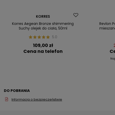
Nasz bestseller
Promocja
KORRES
Nasz bestsel
Korres Aegean Bronze shimmering
Revlon P
Suchy olejek do ciała, 50ml
mieszane
5.0
109,00 zł
Cena na telefon
Ce
Na
DO POBRANIA
Informacja o bezpieczeństwie