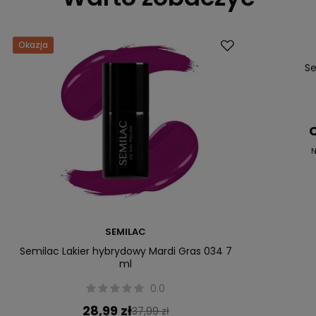
Okazja
Promocja
Se
C
N
SEMILAC
Semilac Lakier hybrydowy Mardi Gras 034 7
ml
0.0
28,99 zł
37,99 zł