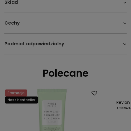
Skład
Cechy
Podmiot odpowiedzialny
Polecane
Promocja
Promocja
Nasz bestseller
Nasz bestsell
Revlon
miesza