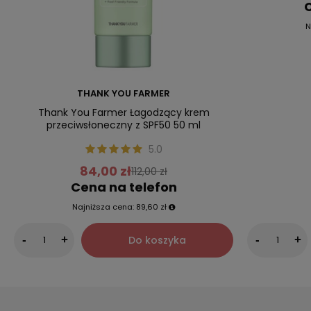
C
N
THANK YOU FARMER
Thank You Farmer Łagodzący krem
przeciwsłoneczny z SPF50 50 ml
5.0
84,00 zł
112,00 zł
Cena na telefon
Najniższa cena:
89,60 zł
Do koszyka
-
+
-
+