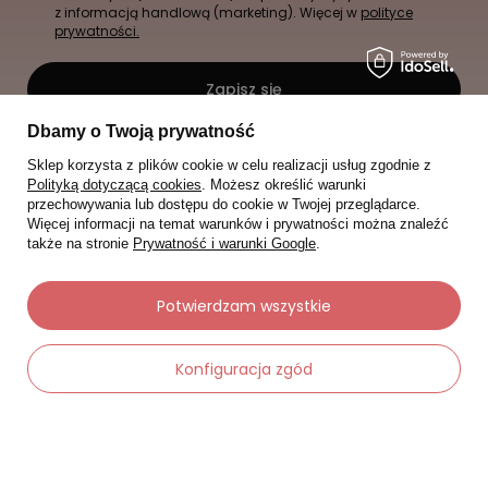
z informacją handlową (marketing). Więcej w
polityce
prywatności.
Zapisz się
Dbamy o Twoją prywatność
Sklep korzysta z plików cookie w celu realizacji usług zgodnie z
Polityką dotyczącą cookies
. Możesz określić warunki
przechowywania lub dostępu do cookie w Twojej przeglądarce.
Więcej informacji na temat warunków i prywatności można znaleźć
także na stronie
Prywatność i warunki Google
.
Potwierdzam wszystkie
Konfiguracja zgód
-
Dodaj do koszyka
+
Moje zamówienia