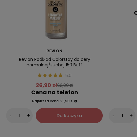
C
REVLON
Revlon Podkład Colorstay do cery
normalnej/suchej 150 Buff
5.0
26,90 zł
62,90 zł
Cena na telefon
Najniższa cena:
29,90 zł
Do koszyka
-
+
-
+