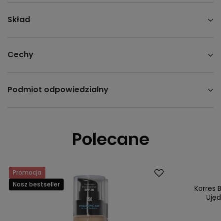
Skład
Cechy
Podmiot odpowiedzialny
Polecane
Promocja
Dostawa za 0 
Nasz bestseller
Nasz bestsell
Korres 
Ujęd