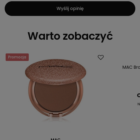
Wyślij opinię
Warto zobaczyć
Promocja
Promocja
MAC Bro
C
N
MAC