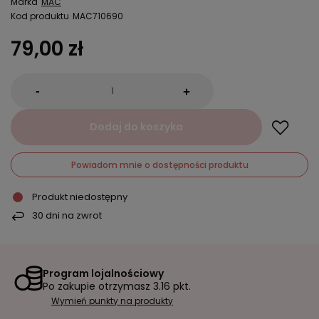
Marka
MAC
Kod produktu
MAC710690
79,00 zł
-
+
Dodaj do koszyka
Powiadom mnie o dostępności produktu
Produkt niedostępny
30
dni na zwrot
Program lojalnościowy
Po zakupie otrzymasz
3.16 pkt.
Wymień punkty na produkty