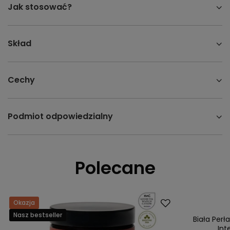
Jak stosować?
Skład
Cechy
Podmiot odpowiedzialny
Polecane
Okazja
Nasz bestsell
Nasz bestseller
Biała Per
Int