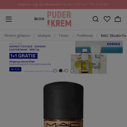
Zapisz się do Newslettera
i odbierz 10% rabatu!
BLOG
Strona główna
Makijaż
Twarz
Podkłady
MAC Studio Fix