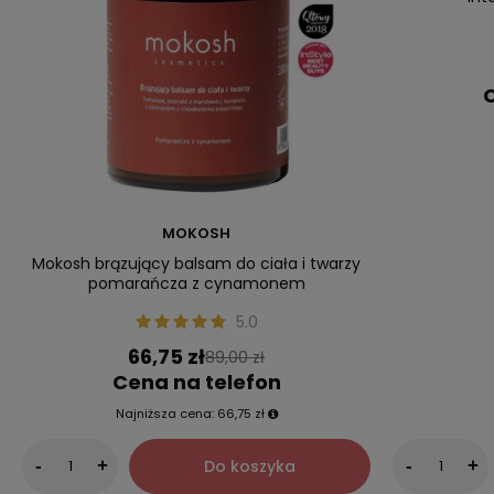
C
MOKOSH
Mokosh brązujący balsam do ciała i twarzy
pomarańcza z cynamonem
5.0
66,75 zł
89,00 zł
Cena na telefon
Najniższa cena:
66,75 zł
Do koszyka
-
+
-
+