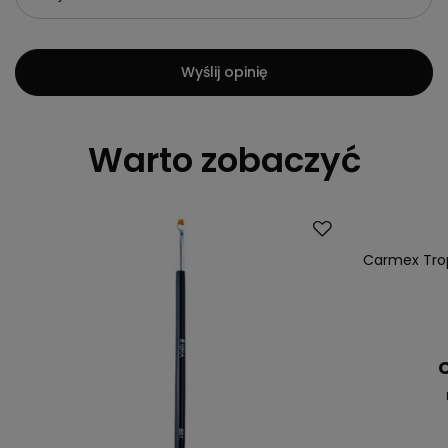
Wyślij opinię
Warto zobaczyć
Okazja
Nasz bestsell
Carmex Trop
C