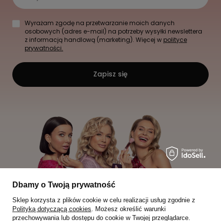
Wyrażam zgodę na przetwarzanie moich danych
osobowych (adres e-mail) na potrzeby wysyłki newslettera
z informacją handlową (marketing). Więcej w
polityce
prywatności.
Zapisz się
Dbamy o Twoją prywatność
Sklep korzysta z plików cookie w celu realizacji usług zgodnie z
Polityką dotyczącą cookies
. Możesz określić warunki
przechowywania lub dostępu do cookie w Twojej przeglądarce.