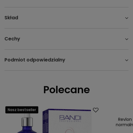
Skład
Cechy
Podmiot odpowiedzialny
Polecane
Nasz bestseller
Promocja
Nasz bestsell
Revlon
normaln