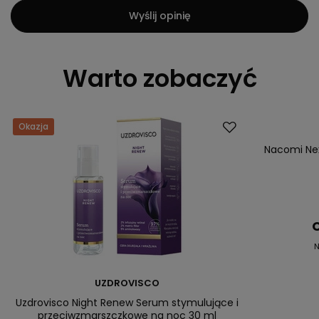
Wyślij opinię
Warto zobaczyć
Okazja
Promocja
Nacomi Nex
C
N
UZDROVISCO
Uzdrovisco Night Renew Serum stymulujące i
przeciwzmarszczkowe na noc 30 ml