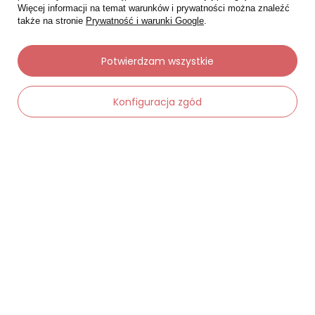
Więcej informacji na temat warunków i prywatności można znaleźć
także na stronie
Prywatność i warunki Google
.
Moje zamówienia
Potwierdzam wszystkie
Status zamówienia
Śledzenie przesyłki
Konfiguracja zgód
Chcę zareklamować produkt
Chcę zwrócić produkt
-
Dodaj do koszyka
+
Chcę wymienić towar
Kontakt
Moje konto
Regulaminy