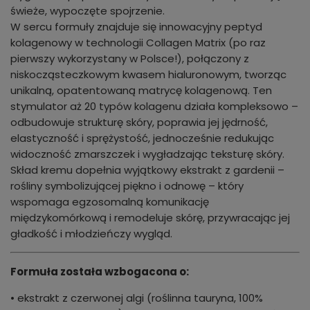
świeże, wypoczęte spojrzenie.
W sercu formuły znajduje się innowacyjny peptyd
kolagenowy w technologii Collagen Matrix (po raz
pierwszy wykorzystany w Polsce!), połączony z
niskocząsteczkowym kwasem hialuronowym, tworząc
unikalną, opatentowaną matrycę kolagenową. Ten
stymulator aż 20 typów kolagenu działa kompleksowo –
odbudowuje strukturę skóry, poprawia jej jędrność,
elastyczność i sprężystość, jednocześnie redukując
widoczność zmarszczek i wygładzając teksturę skóry.
Skład kremu dopełnia wyjątkowy ekstrakt z gardenii –
rośliny symbolizującej piękno i odnowę – który
wspomaga egzosomalną komunikację
międzykomórkową i remodeluje skórę, przywracając jej
gładkość i młodzieńczy wygląd.
Formuła została wzbogacona o:
• ekstrakt z czerwonej algi (roślinna tauryna, 100%