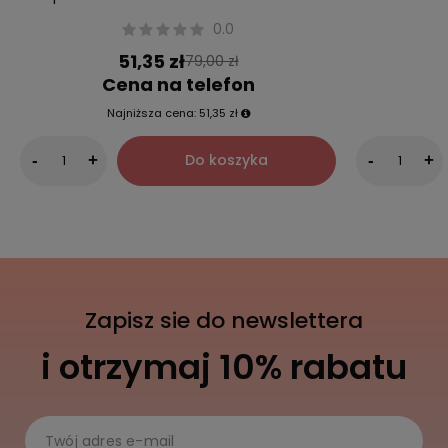
0.0
51,35 zł
79,00 zł
Cena na telefon
Najniższa cena:
51,35 zł
Do koszyka
-
+
-
+
Zapisz sie do newslettera
i otrzymaj 10% rabatu
Twój adres e-mail