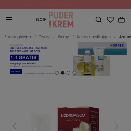
Zapisz się do Newslettera
i odbierz 10% rabatu!
BLOG
Strona główna
Twarz
Kremy
Kremy nawilżające
Uzdrov