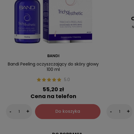
C
N
BANDI
Bandi Peeling oczyszczający do skóry głowy
100 ml
5.0
55,20 zł
Cena na telefon
Do koszyka
-
+
-
+