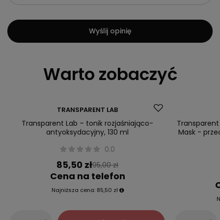
Wyślij opinię
Warto zobaczyć
Okazja
Okazja
TRANSPARENT LAB
Transparent Lab – tonik rozjaśniająco-
Transparent
antyoksydacyjny, 130 ml
Mask - prze
0.0
85,50 zł
95,00 zł
Cena na telefon
C
Najniższa cena:
85,50 zł
N