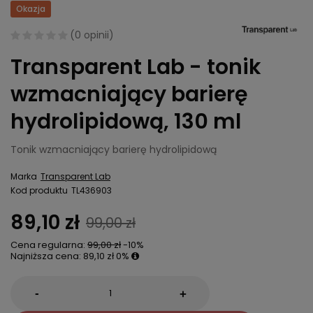
Okazja
(
0 opinii
)
Transparent Lab - tonik
wzmacniający barierę
hydrolipidową, 130 ml
Tonik wzmacniający barierę hydrolipidową
Marka
Transparent Lab
Kod produktu
TL436903
89,10 zł
99,00 zł
Cena regularna:
99,00 zł
-10%
Najniższa cena:
89,10 zł
0%
-
+