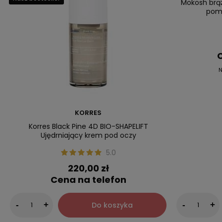
Mokosh brąz
pom
C
N
KORRES
Korres Black Pine 4D BIO-SHAPELIFT
Ujędrniający krem pod oczy
5.0
220,00 zł
Cena na telefon
Do koszyka
-
+
-
+