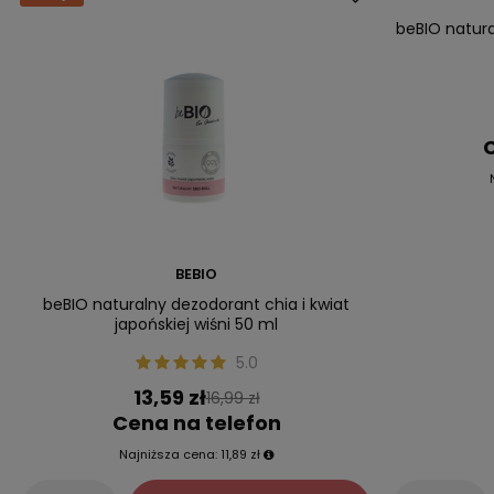
beBIO natur
C
BEBIO
beBIO naturalny dezodorant chia i kwiat
japońskiej wiśni 50 ml
5.0
13,59 zł
16,99 zł
Cena na telefon
Najniższa cena:
11,89 zł