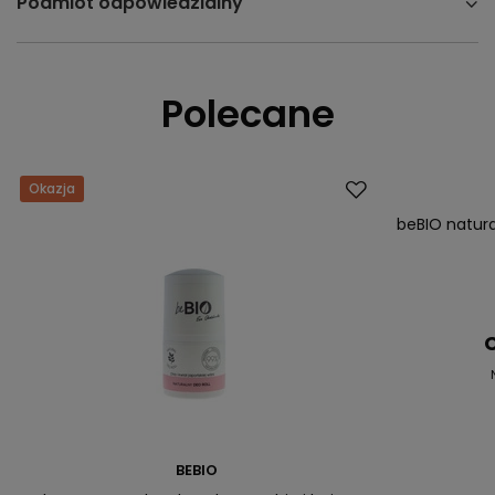
Podmiot odpowiedzialny
Polecane
Okazja
Okazja
beBIO natur
C
BEBIO