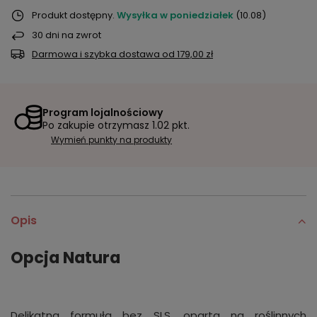
Produkt dostępny
Wysyłka
w poniedziałek
(10.08)
30
dni na zwrot
Darmowa i szybka dostawa
od
179,00 zł
Program lojalnościowy
Po zakupie otrzymasz
1.02 pkt.
Wymień punkty na produkty
Opis
Opcja Natura
Delikatna formuła bez SLS, oparta na roślinnych