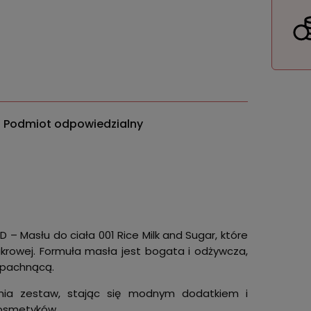
Podmiot odpowiedzialny
 – Masłu do ciała 001 Rice Milk and Sugar, które
krowej. Formuła masła jest bogata i odżywcza,
e pachnącą.
łnia zestaw, stając się modnym dodatkiem i
osmetyków.