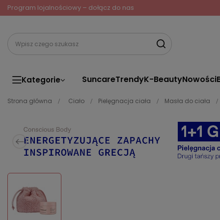
Program lojalnościowy – dołącz do nas
Suncare
Trendy
K-Beauty
Nowości
Kategorie
Strona główna
Ciało
Pielęgnacja ciała
Masła do ciała