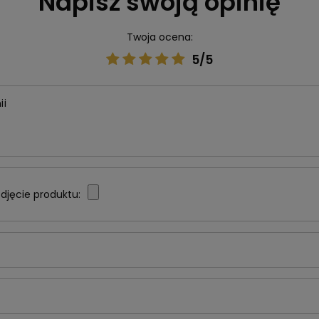
Napisz swoją opinię
Twoja ocena:
5/5
ii
djęcie produktu: