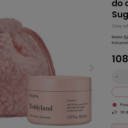
do 
Sug
Cozy ryt
Marka
PU
Kod prod
108
-
Pro
30
d