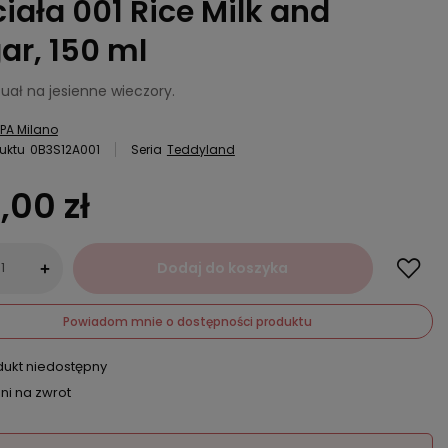
ciała 001 Rice Milk and
ar, 150 ml
uał na jesienne wieczory.
PA Milano
uktu
0B3S12A001
Seria
Teddyland
,00 zł
Dodaj do koszyka
+
Powiadom mnie o dostępności produktu
dukt niedostępny
ni na zwrot