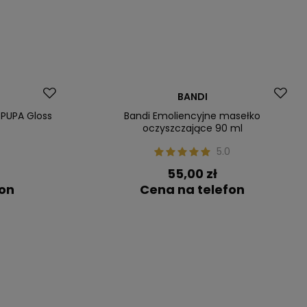
Nasz bestseller
BANDI
 PUPA Gloss
Bandi Emoliencyjne masełko
oczyszczające 90 ml
0
5.0
55,00 zł
fon
Cena na telefon