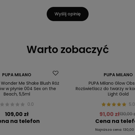
Wyślij opinię
Warto zobaczyć
Promocja
PUPA MILANO
PUPA MILANO
 Wonder Me Shake Blush Róż
PUPA Milano Glow Obs
ów w płynie 004 Sex on the
Rozświetlacz do twarzy w k
Beach, 5,5ml
Light Gold
0.0
5.0
109,00 zł
91,00 zł
130,00 z
na na telefon
Cena na tele
Najniższa cena:
130,00 