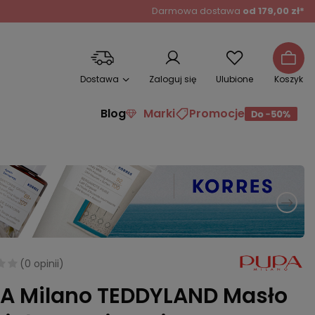
Darmowa dostawa
od 179,00 zł*
Dostawa
Zaloguj się
Ulubione
Koszyk
Blog
Marki
Promocje
(
0 opinii
)
A Milano TEDDYLAND Masło