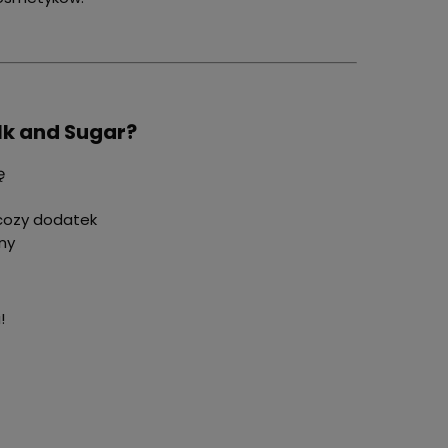
lk and Sugar?
ę
 cozy dodatek
jny
!