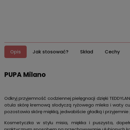
Opis
Jak stosować?
Skład
Cechy
PUPA Milano
Odkryj przyjemność codziennej pielęgnacji dzięki TEDDYLAND
otula skórę kremową słodyczą ryżowego mleka i waty cu
pozostawia skórę miękką, jedwabiście gładką i przyjemni
Kosmetyczka w stylu misia, miękka i puszysta, dope
praktycznym sposobem na przechowywanie ulubionych k