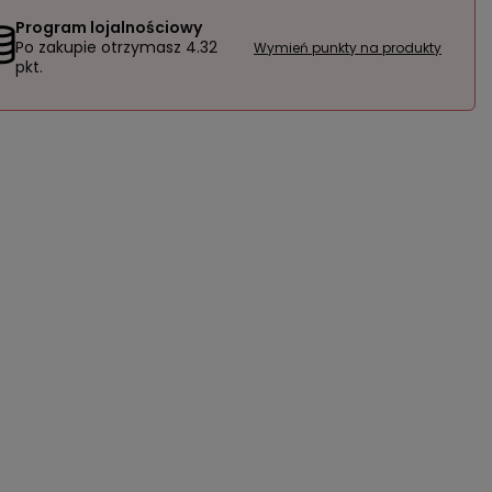
Program lojalnościowy
Po zakupie otrzymasz
4.32
Wymień punkty na produkty
pkt.