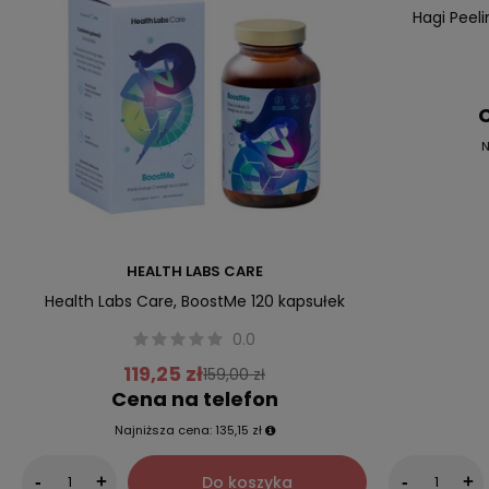
Hagi Peeli
C
N
HEALTH LABS CARE
Health Labs Care, BoostMe 120 kapsułek
0.0
119,25 zł
159,00 zł
Cena na telefon
Najniższa cena:
135,15 zł
Do koszyka
-
+
-
+