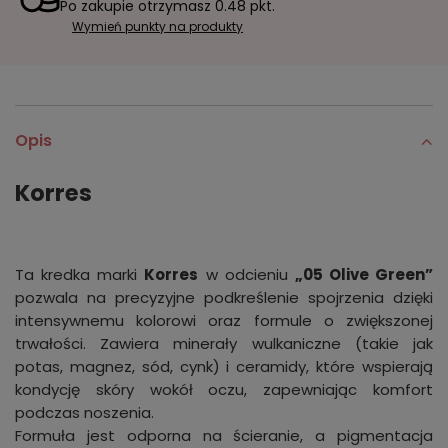
Po zakupie otrzymasz
0.48 pkt.
Wymień punkty na produkty
Opis
Korres
Ta kredka marki
Korres
w odcieniu
„05 Olive Green”
pozwala na precyzyjne podkreślenie spojrzenia dzięki
intensywnemu kolorowi oraz formule o zwiększonej
trwałości. Zawiera minerały wulkaniczne (takie jak
potas, magnez, sód, cynk) i ceramidy, które wspierają
kondycję skóry wokół oczu, zapewniając komfort
podczas noszenia.
Formuła jest odporna na ścieranie, a pigmentacja