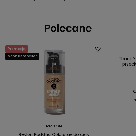
Polecane
Promocja
Promocja
Nasz bestseller
Nasz bestsell
Thank Y
przeci
C
N
REVLON
Revlon Podkład Colorstay do cery