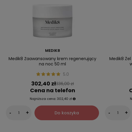
MEDIK8
Medik8 Zaawansowany krem regenerujący
Medik8 Żel
na noc 50 ml
w
5.0
302,40 zł
336,00 zł
Cena na telefon
C
Najniższa cena:
302,40 zł
N
Do koszyka
-
+
-
+