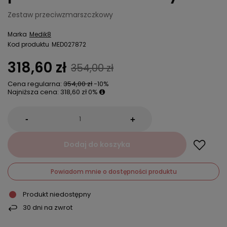
Zestaw przeciwzmarszczkowy
Marka
Medik8
Kod produktu
MED027872
318,60 zł
354,00 zł
Cena regularna:
354,00 zł
-10%
Najniższa cena:
318,60 zł
0%
-
+
Dodaj do koszyka
Powiadom mnie o dostępności produktu
Produkt niedostępny
30
dni na zwrot