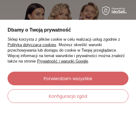
Dbamy o Twoją prywatność
Sklep korzysta z plików cookie w celu realizacji usług zgodnie z
Polityką dotyczącą cookies
. Możesz określić warunki
przechowywania lub dostępu do cookie w Twojej przeglądarce.
Więcej informacji na temat warunków i prywatności można znaleźć
także na stronie
Prywatność i warunki Google
.
Potwierdzam wszystkie
Moje zamówienia
Konfiguracja zgód
Status zamówienia
Śledzenie przesyłki
-
Dodaj do koszyka
Chcę zareklamować produkt
+
Chcę zwrócić produkt