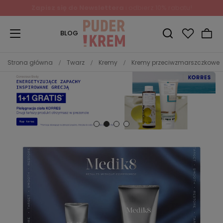
Zapisz się do Newslettera
i odbierz 10% rabatu!
BLOG
Strona główna
Twarz
Kremy
Kremy przeciwzmarszczkowe