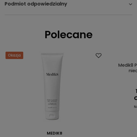
Podmiot odpowiedzialny
Polecane
Okazja
Dostawa za 0 
Okazja
Medik8 P
nie
C
N
MEDIK8