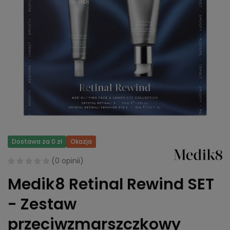
Dostawa za 0 zł
Okazja
(
0 opinii
)
Medik8 Retinal Rewind SET
- Zestaw
przeciwzmarszczkowy