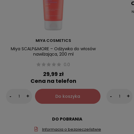
C
N
MIYA COSMETICS
Miya SCALP&MORE – Odżywka do włosów
nawilżająca, 200 ml
0.0
29,99 zł
Cena na telefon
Do koszyka
-
+
-
+
DO POBRANIA
Informacja o bezpieczeństwie