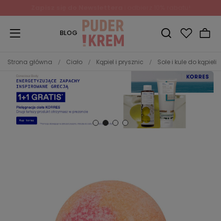
Zapisz się do Newslettera
i odbierz 10% rabatu!
BLOG
Strona główna
Ciało
Kąpiel i prysznic
Sole i kule do kąpieli