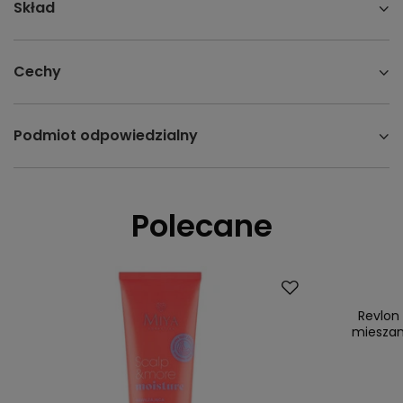
Skład
Cechy
Podmiot odpowiedzialny
Polecane
Promocja
Nasz bestsell
Revlon
mieszane