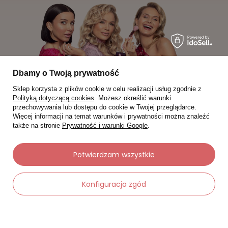
Dbamy o Twoją prywatność
Sklep korzysta z plików cookie w celu realizacji usług zgodnie z
Polityką dotyczącą cookies
. Możesz określić warunki
przechowywania lub dostępu do cookie w Twojej przeglądarce.
Więcej informacji na temat warunków i prywatności można znaleźć
także na stronie
Prywatność i warunki Google
.
Moje zamówienia
Potwierdzam wszystkie
Status zamówienia
Konfiguracja zgód
Śledzenie przesyłki
Chcę zareklamować produkt
Chcę zwrócić produkt
-
Dodaj do koszyka
+