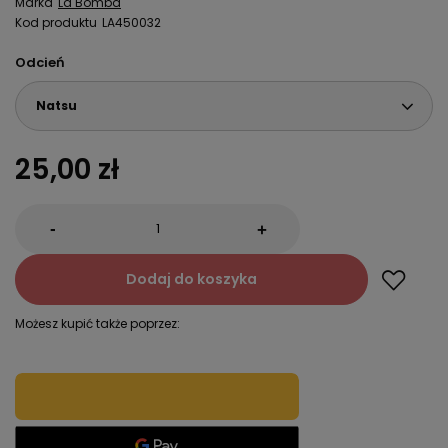
Marka
La Bomba
Kod produktu
LA450032
Odcień
Natsu
25,00 zł
-
+
Dodaj do koszyka
Możesz kupić także poprzez: