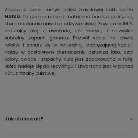
Zadbaj o ciało i umysł dzięki zmysłowej bath bomb
Natsu
. To ręcznie robiona, naturalna bomba do kąpieli,
która doskonale nawilża i odżywia skórę. Zawiera w 100%
naturalny olej z awokado, sól morską i niezwykle
subtelny zapach granatu. Pozwól sobie na chwilę
relaksu i zanurz się w naturalnej, odprężającej kąpieli.
Natsu w dosłownym tłumaczeniu oznacza lato, czyli
kolory, owoce i zapachy. Kula jest zapakowana w folię,
która nadaje się do recyklingu i stworzona jest w ponad
40% z trzciny cukrowej.
Jak stosować?