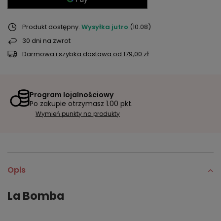
Produkt dostępny
Wysyłka
jutro
(10.08)
30
dni na zwrot
Darmowa i szybka dostawa
od
179,00 zł
Program lojalnościowy
Po zakupie otrzymasz
1.00 pkt.
Wymień punkty na produkty
Opis
La Bomba