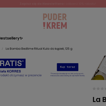
Zapisz się do Newslettera
i odbierz 10% rabatu!
Bestsellery✨
La Bomba Bedtime Ritual Kula do kąpieli, 125 g
La 