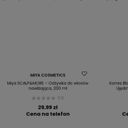
Dostawa za 0
MIYA COSMETICS
Nasz bestsel
Miya SCALP&MORE – Odżywka do włosów
Korres Bl
nawilżająca, 200 ml
Ujędr
0.0
29,99 zł
Cena na telefon
Ce