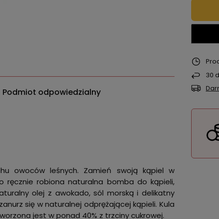
Pro
30
d
Dar
Podmiot odpowiedzialny
achu owoców leśnych. Zamień swoją kąpiel w
To ręcznie robiona naturalna bomba do kąpieli,
aturalny olej z awokado, sól morską i delikatny
nurz się w naturalnej odprężającej kąpieli. Kula
stworzona jest w ponad 40% z trzciny cukrowej.