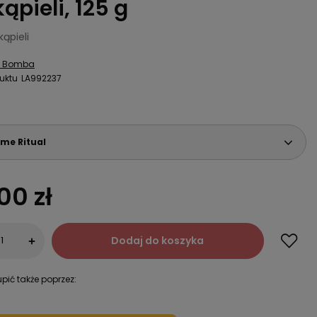
ąpieli, 125 g
kąpieli
a Bomba
uktu
LA992237
me Ritual
00 zł
Dodaj do koszyka
+
pić także poprzez: