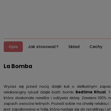
Opis
Jak stosować?
Skład
Cechy
La Bomba
Wycisz się przed nocą dzięki kuli o delikatnym zap
relaksacyjny rytuał dzięki bath bomb
Bedtime Ritual
. 
która doskonale nawilża i odżywia skórę. Zawiera 100% n
zapach owoców leśnych. Pozwól sobie na chwilę relaksu i za
jest zapakowana w folię, która nadaje się do recyklingu i 