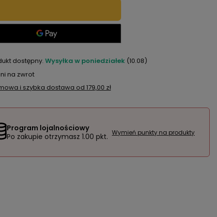
dukt dostępny
Wysyłka
w poniedziałek
(10.08)
ni na zwrot
mowa i szybka dostawa
od
179,00 zł
Program lojalnościowy
Wymień punkty na produkty
Po zakupie otrzymasz
1.00 pkt.