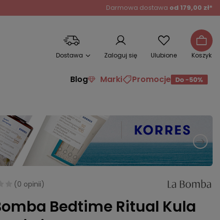
Darmowa dostawa
od 179,00 zł*
Dostawa
Zaloguj się
Ulubione
Koszyk
Blog
Marki
Promocje
(
0 opinii
)
Bomba Bedtime Ritual Kula