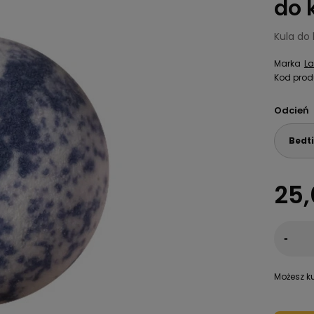
do k
Kula do 
Marka
L
Kod prod
Odcień
Bedti
25,
-
Możesz ku