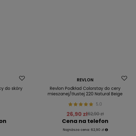
Promocja
REVLON
Nasz bestseller
cy do skóry
Revlon Podkład Colorstay do cery
mieszanej/tłustej 220 Natural Beige
5.0
26,90 zł
62,90 zł
fon
Cena na telefon
Najniższa cena:
62,90 zł