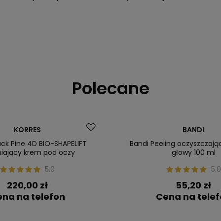
Polecane
 zł
Nasz bestseller
KORRES
BANDI
ler
ack Pine 4D BIO-SHAPELIFT
Bandi Peeling oczyszczają
niający krem pod oczy
głowy 100 ml
5.0
5.0
220,00 zł
55,20 zł
na na telefon
Cena na tele