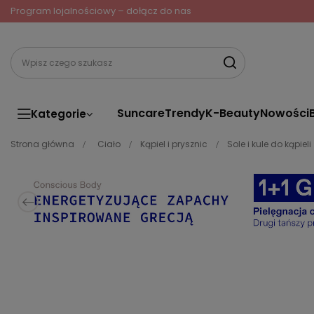
Program lojalnościowy – dołącz do nas
Suncare
Trendy
K-Beauty
Nowości
Kategorie
Strona główna
Ciało
Kąpiel i prysznic
Sole i kule do kąpieli