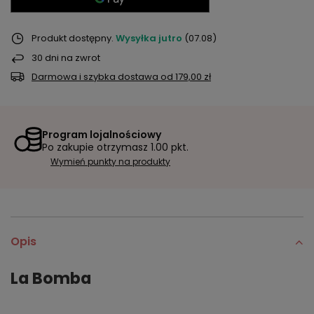
Produkt dostępny
Wysyłka
jutro
(07.08)
30
dni na zwrot
Darmowa i szybka dostawa
od
179,00 zł
Program lojalnościowy
Po zakupie otrzymasz
1.00 pkt.
Wymień punkty na produkty
Opis
La Bomba