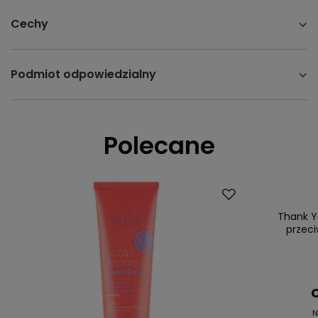
Cechy
Podmiot odpowiedzialny
Polecane
Promocja
Nasz bestsell
Thank Y
przeci
C
N