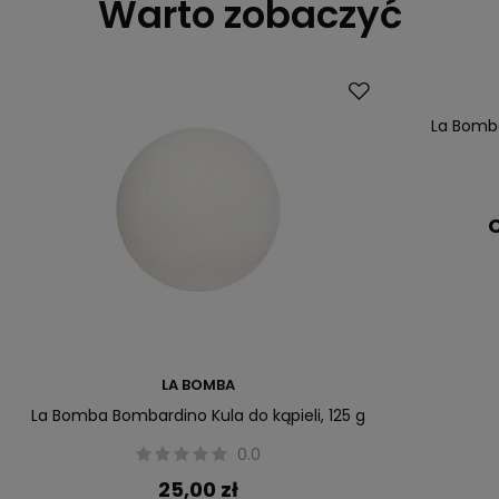
Warto zobaczyć
La Bomba
C
LA BOMBA
La Bomba Bombardino Kula do kąpieli, 125 g
0.0
25,00 zł