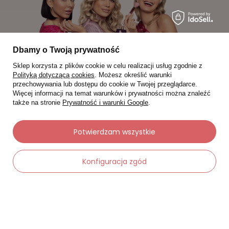
Dbamy o Twoją prywatność
Sklep korzysta z plików cookie w celu realizacji usług zgodnie z
Polityką dotyczącą cookies
. Możesz określić warunki
przechowywania lub dostępu do cookie w Twojej przeglądarce.
Więcej informacji na temat warunków i prywatności można znaleźć
także na stronie
Prywatność i warunki Google
.
Moje zamówienia
Potwierdzam wszystkie
Status zamówienia
Konfiguracja zgód
Śledzenie przesyłki
Chcę zareklamować produkt
Chcę zwrócić produkt
-
Dodaj do koszyka
+
Chcę wymienić towar