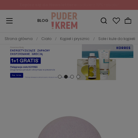
BLOG
Strona główna
Ciało
Kąpiel i prysznic
Sole i kule do kąpieli