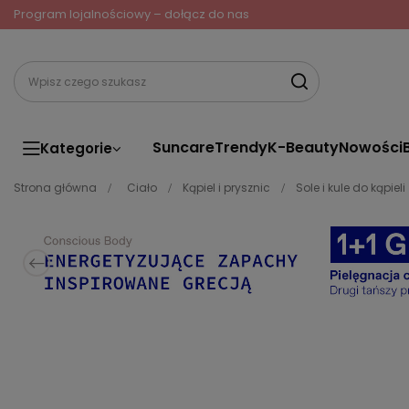
Program lojalnościowy – dołącz do nas
Suncare
Trendy
K-Beauty
Nowości
Kategorie
Strona główna
Ciało
Kąpiel i prysznic
Sole i kule do kąpieli