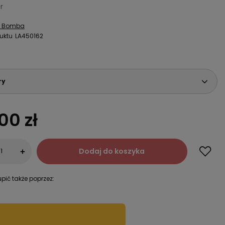
r
a Bomba
uktu
LA450162
ry
00 zł
Dodaj do koszyka
+
pić także poprzez: