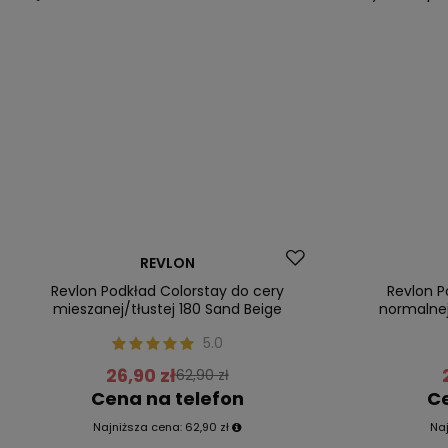
Promocja
Promocja
REVLON
Nasz bestseller
Nasz bestsel
Revlon Podkład Colorstay do cery
Revlon P
mieszanej/tłustej 180 Sand Beige
normalnej
5.0
26,90 zł
62,90 zł
Cena na telefon
Ce
Najniższa cena:
62,90 zł
Na