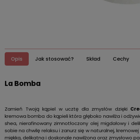
Opis
Jak stosować?
Skład
Cechy
La Bomba
Zamień Twoją kąpiel w ucztę dla zmysłów dzięki
Cre
kremowa bomba do kąpieli która głęboko nawilża i odżywi
shea, nierafinowany zimnotłoczony olej migdałowy i deli
sobie na chwilę relaksu i zanurz się w naturalnej, kremowej 
miękka, delikatna i doskonale nawilżona oraz zmysłowo p