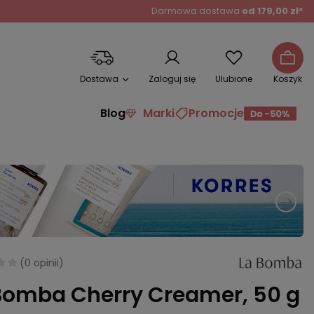
Darmowa dostawa
od 179,00 zł*
Dostawa
Zaloguj się
Ulubione
Koszyk
Blog
Marki
Promocje
(
0 opinii
)
Bomba Cherry Creamer, 50 g