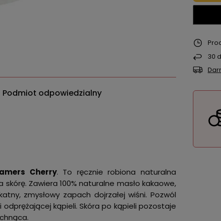
Pro
30
d
Dar
Podmiot odpowiedzialny
amers Cherry
. To ręcznie robiona naturalna
a skórę. Zawiera 100% naturalne masło kakaowe,
katny, zmysłowy zapach dojrzałej wiśni. Pozwól
i odprężającej kąpieli. Skóra po kąpieli pozostaje
achnąca.