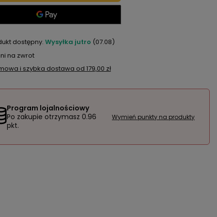
dukt dostępny
Wysyłka
jutro
(07.08)
ni na zwrot
mowa i szybka dostawa
od
179,00 zł
Program lojalnościowy
Po zakupie otrzymasz
0.96
Wymień punkty na produkty
pkt.