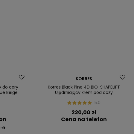
Dostawa za 0 zł
KORRES
Nasz bestseller
y do cery
Korres Black Pine 4D BIO-SHAPELIFT
rue Beige
Ujędrniający krem pod oczy
0
5.0
220,00 zł
fon
Cena na telefon
ł