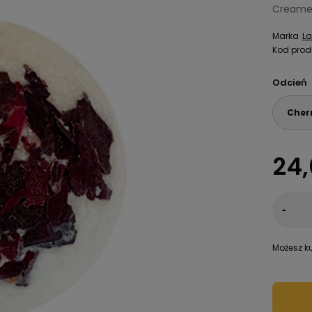
Creame
Marka
L
Kod prod
Odcień
Cher
24,
-
Możesz ku