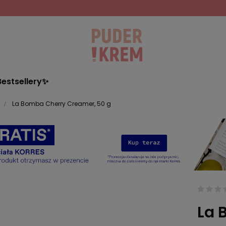
Zapisz się do Newslettera
i odbierz 10% rabatu!
Bestsellery✨
La Bomba Cherry Creamer, 50 g
La 