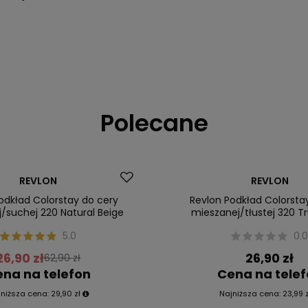
Polecane
Okazja
REVLON
REVLON
ler
Nasz bestseller
odkład Colorstay do cery
Revlon Podkład Colorsta
/suchej 220 Natural Beige
mieszanej/tłustej 320 T
5.0
0.
26,90 zł
26,90 zł
62,90 zł
na na telefon
Cena na tele
jniższa cena:
29,90 zł
Najniższa cena:
23,99 z