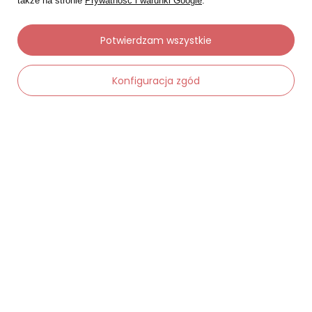
także na stronie
Prywatność i warunki Google
.
Potwierdzam wszystkie
Konfiguracja zgód
Moje zamówienia
-
Dodaj do koszyka
+
Status zamówienia
Śledzenie przesyłki
Chcę zareklamować produkt
Chcę zwrócić produkt
Chcę wymienić towar
Kontakt
Moje konto