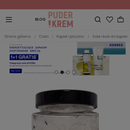
Zapisz się do Newslettera
i odbierz 10% rabatu!
BLOG
Strona główna
Ciało
Kąpiel i prysznic
Sole i kule do kąpieli