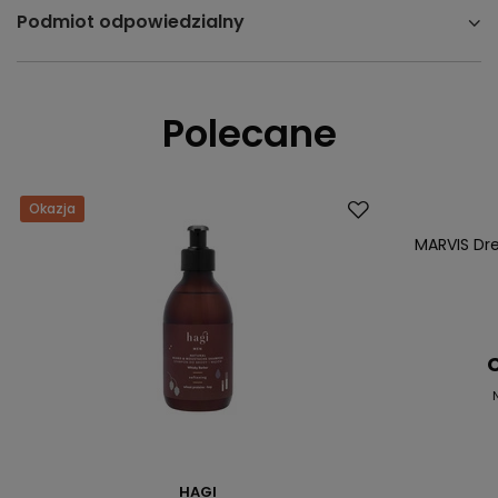
Podmiot odpowiedzialny
Polecane
Okazja
Okazja
Nasz bestsell
MARVIS Dr
C
HAGI