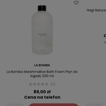
Okazja
Hagi Natur
C
N
LA BOMBA
La Bomba Marshmallow Bath Foam Płyn do
kąpieli, 500 ml
0.0
89,00 zł
Cena na telefon