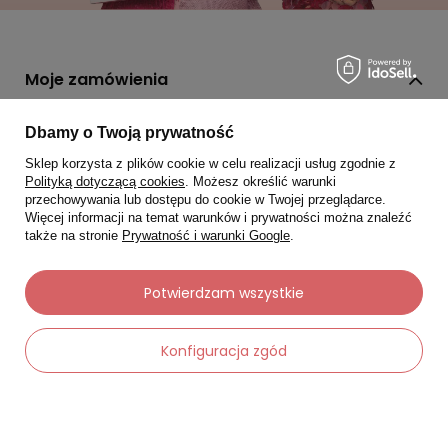
Moje zamówienia
Status zamówienia
Dbamy o Twoją prywatność
Śledzenie przesyłki
Sklep korzysta z plików cookie w celu realizacji usług zgodnie z
Polityką dotyczącą cookies
. Możesz określić warunki
Chcę zareklamować produkt
przechowywania lub dostępu do cookie w Twojej przeglądarce.
Więcej informacji na temat warunków i prywatności można znaleźć
Chcę zwrócić produkt
także na stronie
Prywatność i warunki Google
.
Chcę wymienić towar
Kontakt
Potwierdzam wszystkie
Konfiguracja zgód
Moje konto
Regulaminy
-
Dodaj do koszyka
+