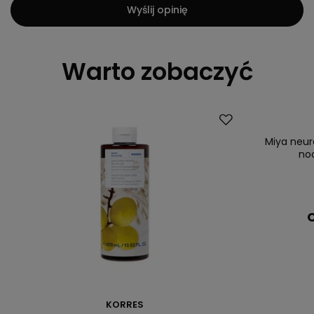
Wyślij opinię
Warto zobaczyć
Nowość
Miya neur
noc
C
KORRES