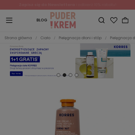
Zapisz się do Newslettera
i odbierz 10% rabatu!
BLOG
Strona główna
Ciało
Pielęgnacja dłoni i stóp
Pielęgnacja d