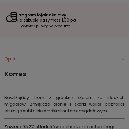
Program lojalnościowy
Po zakupie otrzymasz
1.60 pkt.
Wymień punkty na produkty
Opis
Korres
Nawilżający krem z greckim olejem ze słodkich
migdałów. Zmiękcza dłonie i skórki wokół paznokci,
otulając subtelnie słodkimi nutami migdałowymi.
Zawiera 95,2% składników pochodzenia naturalnego.