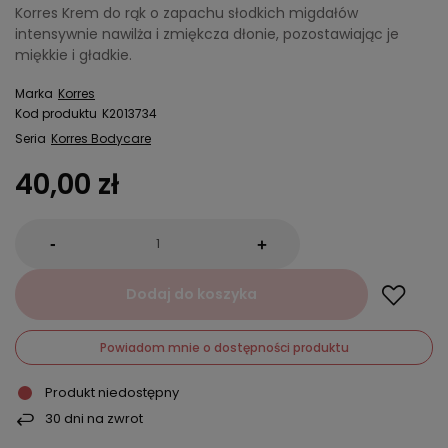
Korres Krem do rąk o zapachu słodkich migdałów
intensywnie nawilża i zmiękcza dłonie, pozostawiając je
miękkie i gładkie.
Marka
Korres
Kod produktu
K2013734
Seria
Korres Bodycare
40,00 zł
-
+
Dodaj do koszyka
Powiadom mnie o dostępności produktu
Produkt niedostępny
30
dni na zwrot