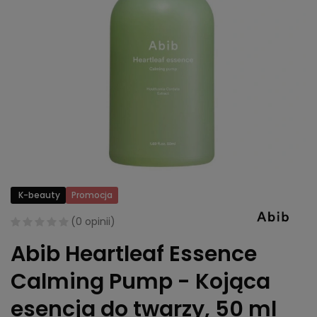
K-beauty
Promocja
(
0 opinii
)
Abib Heartleaf Essence
Calming Pump - Kojąca
esencja do twarzy, 50 ml