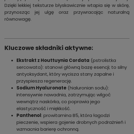
Dzięki lekkiej teksturze błyskawicznie wtapia się w skórę,
przynosząc jej ulgę oraz przywracając naturalną
równowagę.
Kluczowe składniki aktywne:
Ekstrakt z Houttuynia Cordata
(pstrolistka
sercowata): stanowi główną bazę esencji; to silny
antyoksydant, który wycisza stany zapalne i
przyspiesza regenerację.
Sodium Hyaluronate
(hialuronian sodu):
intensywnie nawadnia, zatrzymując wilgoć
wewnątrz naskórka, co poprawia jego
elastyczność i miękkość.
Panthenol
: prowitamina B5, która łagodzi
pieczenie, wspiera gojenie drobnych podrażnień i
wzmacnia barierę ochronną.