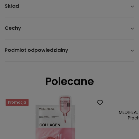
Skład
Cechy
Podmiot odpowiedzialny
Polecane
Promocja
Promocja
MEDIHEAL
Płac