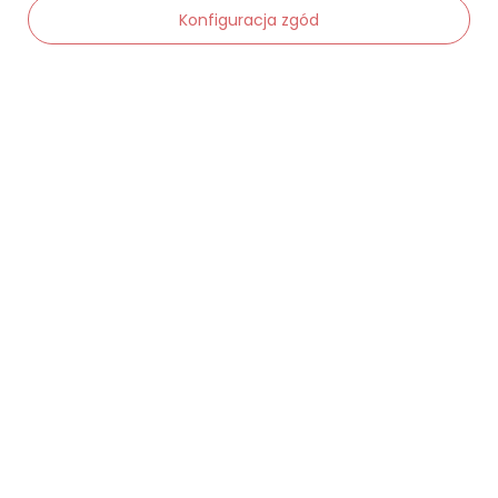
Konfiguracja zgód
Status zamówienia
Śledzenie przesyłki
-
Dodaj do koszyka
+
Chcę zareklamować produkt
Chcę zwrócić produkt
Chcę wymienić towar
Kontakt
Moje konto
Regulaminy
Dane kontaktowe