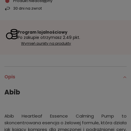
Produkt niedostępny
30
dni na zwrot
Program lojalnościowy
Po zakupie otrzymasz
2.49 pkt.
Wymień punkty na produkty
Opis
Abib
Abib Heartleaf Essence Calming Pump to
skoncentrowana esencja o żelowej formule, która działa
jak kojący kompres dla zmęczonej i podrażnionej cery.