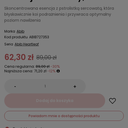
Skoncentrowana esencja z pstrolistką sercowatą, która
błyskawicznie koi podrażnienia i przywraca optymalny
poziom nawilżenia
Marka
Abib
Kod produktu
ABIB727353
Seria
Abib Heartleaf
62,30 zł
89,00 zł
Cena regularna:
89,00 zł
-30%
Najniższa cena:
71,20 zł
-12%
-
+
Dodaj do koszyka
Powiadom mnie o dostępności produktu