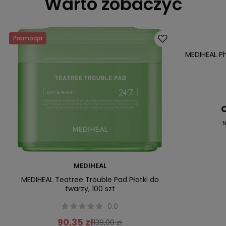
Warto zobaczyć
Promocja
Promocja
MEDIHEAL Ph
C
N
MEDIHEAL
MEDIHEAL Teatree Trouble Pad Płatki do
twarzy, 100 szt
0.0
90,35 zł
139,00 zł