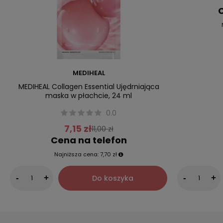
C
MEDIHEAL
MEDIHEAL Collagen Essential Ujędrniająca
maska w płachcie, 24 ml
0.0
7,15 zł
11,00 zł
Cena na telefon
Najniższa cena:
7,70 zł
Do koszyka
-
+
-
+