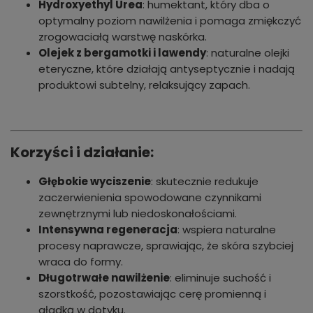
Hydroxyethyl Urea
: humektant, który dba o
optymalny poziom nawilżenia i pomaga zmiękczyć
zrogowaciałą warstwę naskórka.
Olejek z bergamotki i lawendy
: naturalne olejki
eteryczne, które działają antyseptycznie i nadają
produktowi subtelny, relaksujący zapach.
Korzyści i działanie:
Głębokie wyciszenie
: skutecznie redukuje
zaczerwienienia spowodowane czynnikami
zewnętrznymi lub niedoskonałościami.
Intensywna regeneracja
: wspiera naturalne
procesy naprawcze, sprawiając, że skóra szybciej
wraca do formy.
Długotrwałe nawilżenie
: eliminuje suchość i
szorstkość, pozostawiając cerę promienną i
gładką w dotyku.