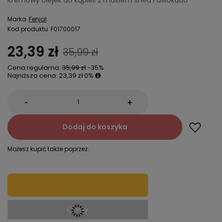
Kremowy olejek do kąpieli z masłem shea i awokado
Marka
Fenjal
Kod produktu
F01700017
23,39 zł
35,99 zł
Cena regularna:
35,99 zł
-35%
Najniższa cena:
23,39 zł
0%
-
+
Dodaj do koszyka
Możesz kupić także poprzez: