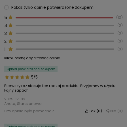
Pokaż tylko opinie potwierdzone zakupem
5
13
4
0
3
0
2
0
1
0
Kliknij ocenę aby filtrować opinie
Opinia potwierdzona zakupem
5/5
Pierwszy raz stosuje ten rodzaj produktu. Przyjemny w użyciu .
Fajny zapach.
2025-12-03
Aneta, Starczanowo
Czy opinia była pomocna?
Tak
0
Nie
0
Opinia potwierdzona zakupem