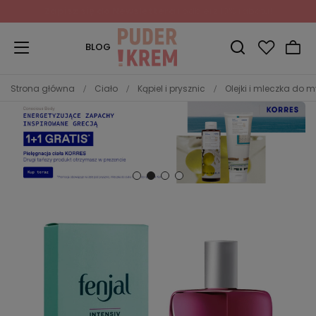
Zapisz się do Newslettera
i odbierz 10% rabatu!
BLOG
Strona główna
Ciało
Kąpiel i prysznic
Olejki i mleczka do 