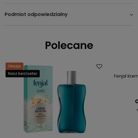
Podmiot odpowiedzialny
Polecane
Okazja
Okazja
Nasz bestseller
Nasz bestsell
Fenjal Krem
C