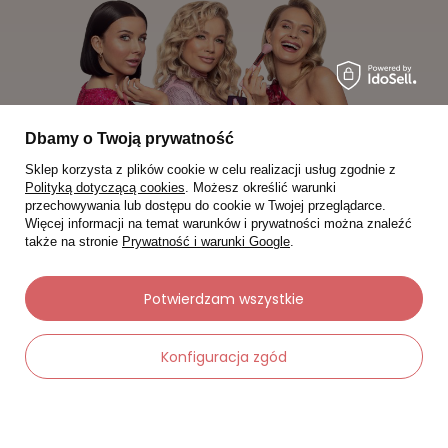
Dbamy o Twoją prywatność
Sklep korzysta z plików cookie w celu realizacji usług zgodnie z
Polityką dotyczącą cookies
. Możesz określić warunki
przechowywania lub dostępu do cookie w Twojej przeglądarce.
Więcej informacji na temat warunków i prywatności można znaleźć
także na stronie
Prywatność i warunki Google
.
Moje zamówienia
Potwierdzam wszystkie
Status zamówienia
Śledzenie przesyłki
Konfiguracja zgód
Chcę zareklamować produkt
Chcę zwrócić produkt
-
Dodaj do koszyka
+