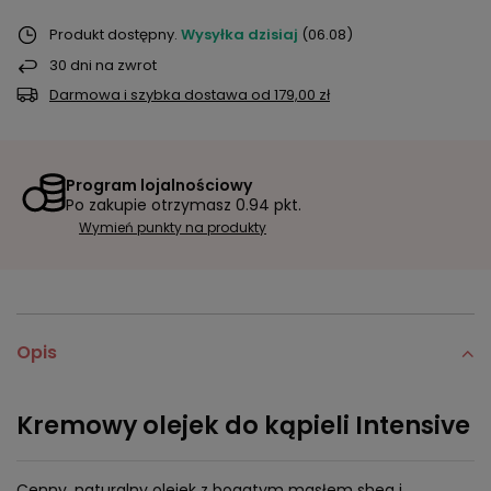
Produkt dostępny
Wysyłka
dzisiaj
(06.08)
30
dni na zwrot
Darmowa i szybka dostawa
od
179,00 zł
Program lojalnościowy
Po zakupie otrzymasz
0.94 pkt.
Wymień punkty na produkty
Opis
Kremowy olejek do kąpieli Intensive
Cenny, naturalny olejek z bogatym masłem shea i