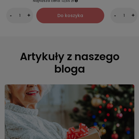
Najniższa cena:
13,65 zł
Do koszyka
-
+
-
+
Artykuły z naszego
bloga