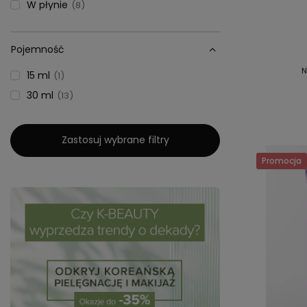
W płynie
8
Pojemność
N
15 ml
1
30 ml
13
Zastosuj wybrane filtry
Promocja