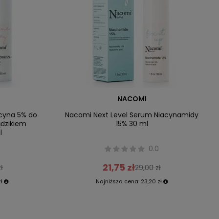
NACOMI
icyna 5% do
Nacomi Next Level Serum Niacynamidy
ądzikiem
15% 30 ml
l
0.0
21,75 zł
ł
29,00 zł
zł
Najniższa cena:
23,20 zł