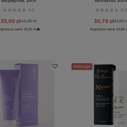
Retipeptide, 30ml
Retinamid, 30m
0.0
0.0
33,00 zł
30,75 zł
44,00 zł
41,00 z
ajniższa cena:
35,20 zł
Najniższa cena:
32,80 
Promocja