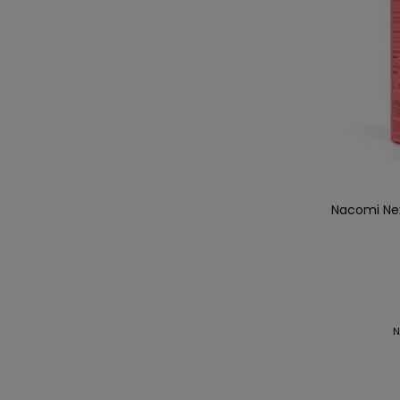
Nacomi Nex
N