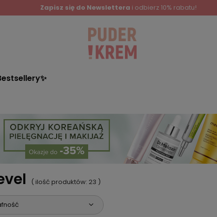
Zapisz się do Newslettera
i odbierz 10% rabatu!
Bestsellery✨
evel
( ilość produktów:
23
)
afność