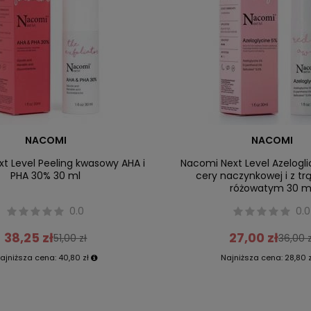
NACOMI
NACOMI
t Level Peeling kwasowy AHA i
Nacomi Next Level Azelogl
PHA 30% 30 ml
cery naczynkowej i z tr
różowatym 30 m
0.0
0.0
38,25 zł
27,00 zł
51,00 zł
36,00 z
ajniższa cena:
40,80 zł
Najniższa cena:
28,80 