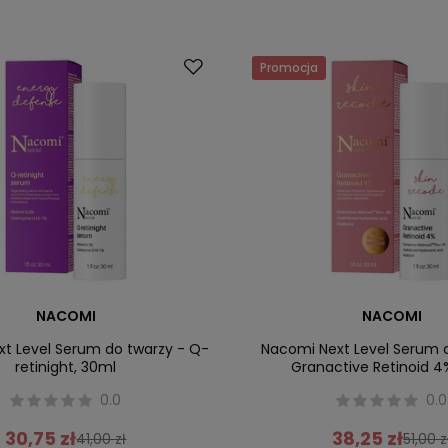
Promocja
NACOMI
NACOMI
t Level Serum do twarzy - Q-
Nacomi Next Level Serum 
retinight, 30ml
Granactive Retinoid 
0.0
0.0
30,75 zł
38,25 zł
41,00 zł
51,00 z