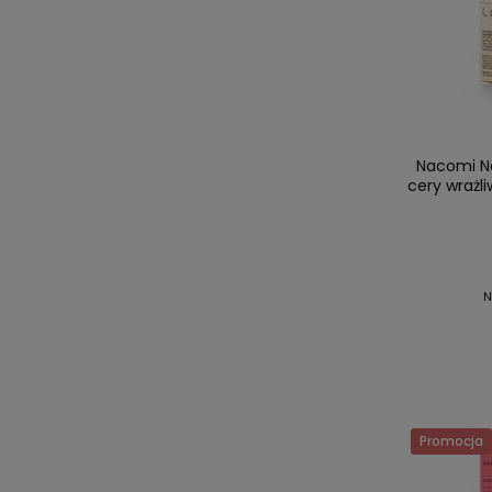
Nacomi Ne
cery wrażl
N
Promocja