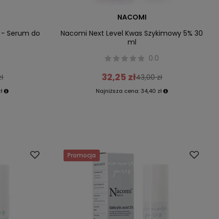
NACOMI
t - Serum do
Nacomi Next Level Kwas Szykimowy 5% 30
ml
0.0
32,25 zł
zł
43,00 zł
zł
Najniższa cena:
34,40 zł
Promocja