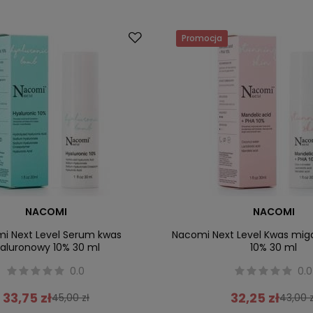
Promocja
NACOMI
NACOMI
i Next Level Serum kwas
Nacomi Next Level Kwas mig
ialuronowy 10% 30 ml
10% 30 ml
0.0
0.0
33,75 zł
32,25 zł
45,00 zł
43,00 z