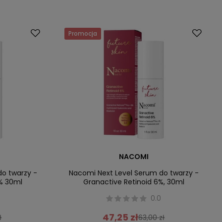
Promocja
NACOMI
do twarzy -
Nacomi Next Level Serum do twarzy -
4% 30ml
Granactive Retinoid 6%, 30ml
0.0
47,25 zł
ł
63,00 zł