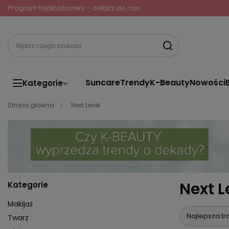
Program lojalnościowy – dołącz do nas
Suncare
Trendy
K-Beauty
Nowości
Kategorie
Strona główna
Next Level
Next L
Kategorie
Makijaż
Najlepsza tr
Twarz