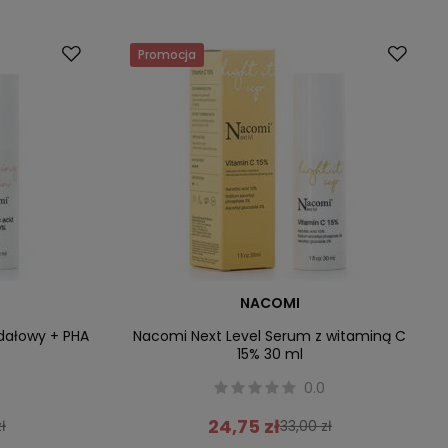
Promocja
NACOMI
dałowy + PHA
Nacomi Next Level Serum z witaminą C
15% 30 ml
0.0
24,75 zł
ł
33,00 zł