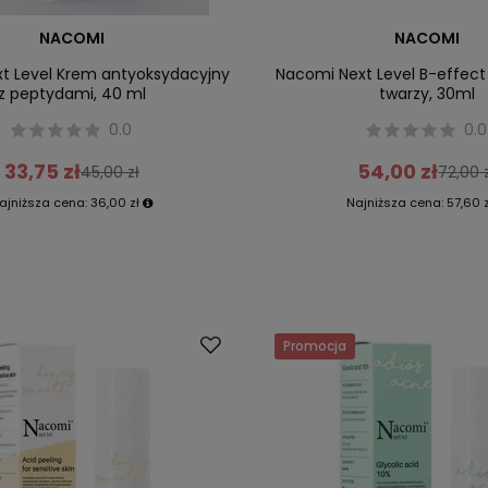
NACOMI
NACOMI
t Level Krem antyoksydacyjny
Nacomi Next Level B-effec
z peptydami, 40 ml
twarzy, 30ml
0.0
0.0
33,75 zł
54,00 zł
45,00 zł
72,00 
ajniższa cena:
36,00 zł
Najniższa cena:
57,60 
Promocja