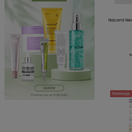
Nacomi Nex
N
Promocja