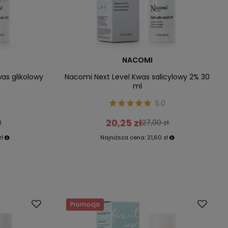
NACOMI
as glikolowy
Nacomi Next Level Kwas salicylowy 2% 30
ml
5.0
20,25 zł
ł
27,00 zł
zł
Najniższa cena:
21,60 zł
Promocja