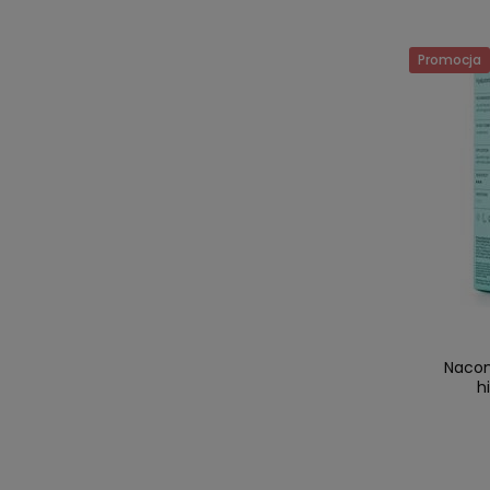
Promocja
Nacom
h