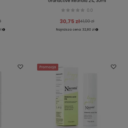
l
Granactive Retinoid 2%, 30ml
0.0
30,75 zł
ł
41,00 zł
zł
Najniższa cena:
32,80 zł
Promocja