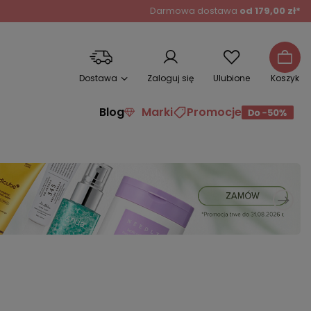
Darmowa dostawa
od 179,00 zł*
Dostawa
Zaloguj się
Ulubione
Koszyk
Blog
Marki
Promocje