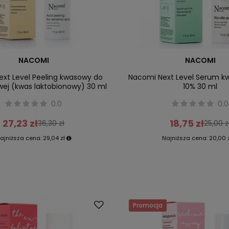
NACOMI
NACOMI
xt Level Peeling kwasowy do
Nacomi Next Level Serum kw
iwej (kwas laktobionowy) 30 ml
10% 30 ml
0.0
0.0
27,23 zł
18,75 zł
36,30 zł
25,00 z
ajniższa cena:
29,04 zł
Najniższa cena:
20,00 
Promocja