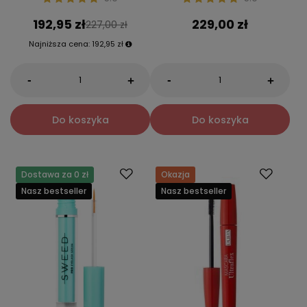
192,95 zł
229,00 zł
227,00 zł
Najniższa cena:
192,95 zł
-
-
+
+
Do koszyka
Do koszyka
Dostawa za 0 zł
Okazja
Nasz bestseller
Nasz bestseller