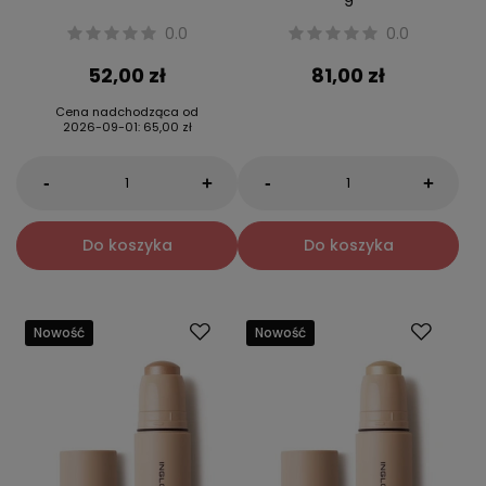
0.0
0.0
52,00 zł
81,00 zł
Cena nadchodząca od
2026-09-01
:
65,00 zł
-
-
+
+
Do koszyka
Do koszyka
Nowość
Nowość