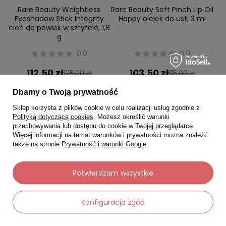
Rare Beauty Weightless
Rare Beauty Soft Pinch Lip Oil
Eyeshadow Stick Integrity
Happy olejek do ust, 3 ml
cień do powiek w sztyfcie, 1,8
g
0.0
0.0
112,50 zł
103,50 zł
125,00 zł
115,00 zł
Najniższa cena:
112,50 zł
Najniższa cena:
103,50 zł
Dbamy o Twoją prywatność
Sklep korzysta z plików cookie w celu realizacji usług zgodnie z
-
-
+
+
Polityką dotyczącą cookies
. Możesz określić warunki
przechowywania lub dostępu do cookie w Twojej przeglądarce.
Więcej informacji na temat warunków i prywatności można znaleźć
Do koszyka
Do koszyka
także na stronie
Prywatność i warunki Google
.
Potwierdzam wszystkie
Okazja
Okazja
Konfiguracja zgód