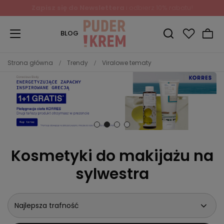
Zapisz się do Newslettera
i odbierz 10% rabatu!
BLOG
Strona główna
Trendy
Viralowe tematy
Kosmetyki do makijażu na
sylwestra
Najlepsza trafność