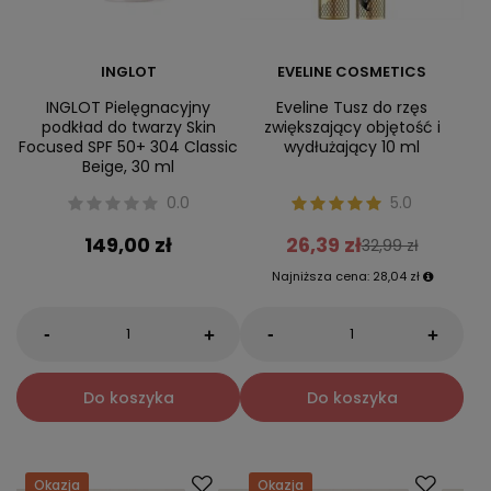
INGLOT
EVELINE COSMETICS
INGLOT Pielęgnacyjny
Eveline Tusz do rzęs
podkład do twarzy Skin
zwiększający objętość i
Focused SPF 50+ 304 Classic
wydłużający 10 ml
Beige, 30 ml
0.0
5.0
149,00 zł
26,39 zł
32,99 zł
Najniższa cena:
28,04 zł
-
-
+
+
Do koszyka
Do koszyka
Okazja
Okazja