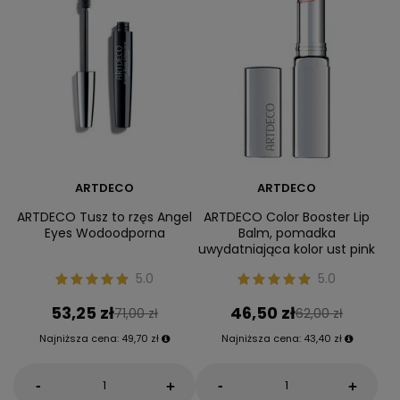
ARTDECO
ARTDECO
ARTDECO Tusz to rzęs Angel
ARTDECO Color Booster Lip
Eyes Wodoodporna
Balm, pomadka
uwydatniająca kolor ust pink
5.0
5.0
53,25 zł
46,50 zł
71,00 zł
62,00 zł
Najniższa cena:
49,70 zł
Najniższa cena:
43,40 zł
-
-
+
+