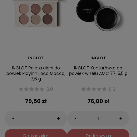
INGLOT
INGLOT
INGLOT Paleta cieni do
INGLOT Konturówka do
powiek Playinn Loca Mocca,
powiek w żelu AMC 77, 5,5 g
7,6 g
0.0
0.0
79,50 zł
76,00 zł
-
-
+
+
Do koszyka
Do koszyka