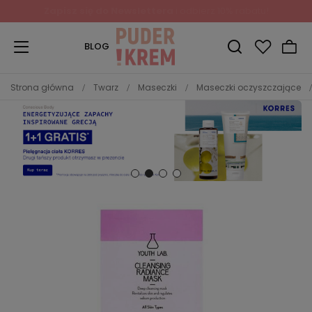
Zapisz się do Newslettera
i odbierz 10% rabatu!
BLOG
Strona główna
Twarz
Maseczki
Maseczki oczyszczające