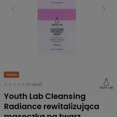
Okazja
(
0 opinii
)
Youth Lab Cleansing
Radiance rewitalizująca
maseczka na twarz