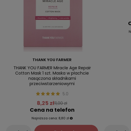
C
N
THANK YOU FARMER
THANK YOU FARMER Miracle Age Repair
Cotton Mask 1 szt. Maska w płachcie
nasączona składnikami
przeciwstarzeniowymi
5.0
8,25 zł
11,00 zł
Cena na telefon
Najniższa cena:
8,80 zł