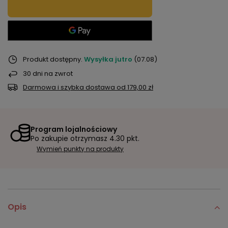
Produkt dostępny
Wysyłka
jutro
(07.08)
30
dni na zwrot
Darmowa i szybka dostawa
od
179,00 zł
Program lojalnościowy
Po zakupie otrzymasz
4.30 pkt.
Wymień punkty na produkty
Opis