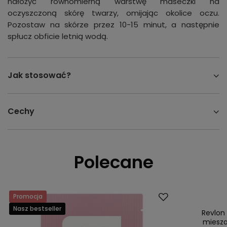
nałożyć równomierną warstwę maseczki na
oczyszczoną skórę twarzy, omijając okolice oczu.
Pozostaw na skórze przez 10-15 minut, a następnie
spłucz obficie letnią wodą.
Jak stosować?
Cechy
Polecane
Promocja
Promocja
Nasz bestseller
Nasz bestsell
Revlon
miesza