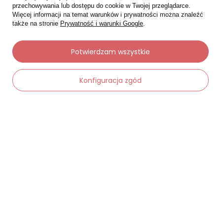
przechowywania lub dostępu do cookie w Twojej przeglądarce.
Więcej informacji na temat warunków i prywatności można znaleźć
także na stronie
Prywatność i warunki Google
.
Potwierdzam wszystkie
Konfiguracja zgód
Moje zamówienia
Status zamówienia
-
Dodaj do koszyka
+
Śledzenie przesyłki
Chcę zareklamować produkt
Chcę zwrócić produkt
Chcę wymienić towar
Kontakt