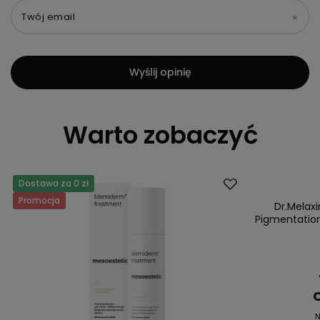
Twój email
Wyślij opinię
Warto zobaczyć
Dostawa za 0 zł
Okazja
Promocja
Dr.Melax
Pigmentatio
C
N