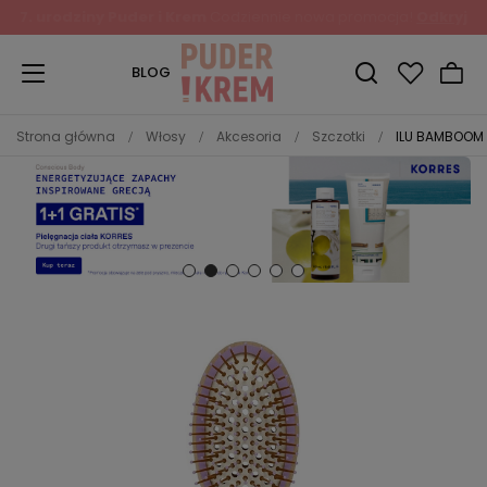
Zapisz się do Newslettera
i odbierz 10% rabatu!
BLOG
Strona główna
Włosy
Akcesoria
Szczotki
ILU BAMBOOM 