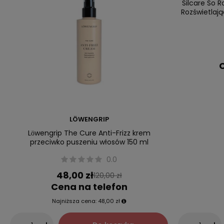
Silcare So R
Rozświetlają
C
LÖWENGRIP
Lӧwengrip The Cure Anti-Frizz krem
przeciwko puszeniu włosów 150 ml
0.0
48,00 zł
120,00 zł
Cena na telefon
Najniższa cena:
48,00 zł