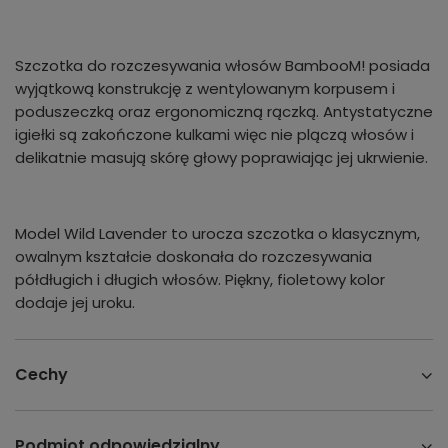
Szczotka do rozczesywania włosów BambooM! posiada
wyjątkową konstrukcję z wentylowanym korpusem i
poduszeczką oraz ergonomiczną rączką. Antystatyczne
igiełki są zakończone kulkami więc nie plączą włosów i
delikatnie masują skórę głowy poprawiając jej ukrwienie.
Model Wild Lavender to urocza szczotka o klasycznym,
owalnym kształcie doskonała do rozczesywania
półdługich i długich włosów. Piękny, fioletowy kolor
dodaje jej uroku.
Cechy
Podmiot odpowiedzialny