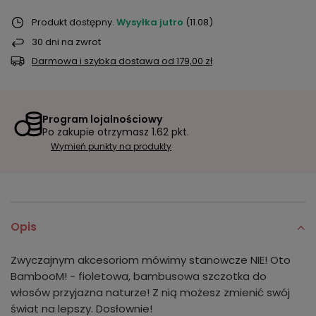
Produkt dostępny
Wysyłka
jutro
(11.08)
30
dni na zwrot
Darmowa i szybka dostawa
od
179,00 zł
Program lojalnościowy
Po zakupie otrzymasz
1.62 pkt.
Wymień punkty na produkty
Opis
Zwyczajnym akcesoriom mówimy stanowcze NIE! Oto
BambooM! - fioletowa, bambusowa szczotka do
włosów przyjazna naturze! Z nią możesz zmienić swój
świat na lepszy. Dosłownie!