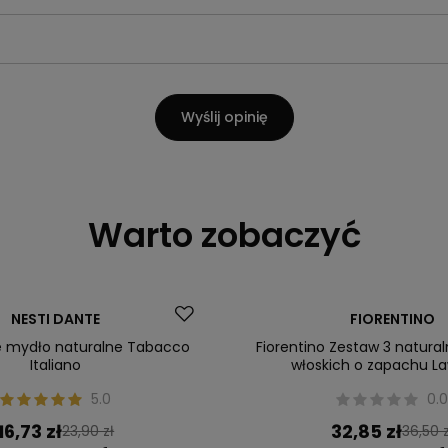
Wyślij opinię
Warto zobaczyć
Okazja
NESTI DANTE
FIORENTINO
e mydło naturalne Tabacco
Fiorentino Zestaw 3 natura
Italiano
włoskich o zapachu L
5.0
0.
16,73 zł
32,85 zł
23,90 zł
36,50 z