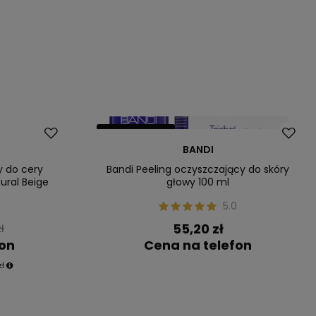
Nasz bestseller
BANDI
y do cery
Bandi Peeling oczyszczający do skóry
ural Beige
głowy 100 ml
5.0
55,20 zł
ł
fon
Cena na telefon
zł