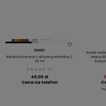
Nasz bestseller
Promocja
BANDI
Nasz bestsel
Korres rozś
Bandi Koncentrat z aktywną witaminą C
twarzy R
30 ml
Sunscr
0.0
49,00 zł
8
Cena na telefon
Ce
Naj