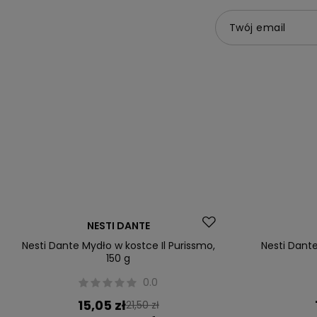
Twój email
Okazja
Okazja
NESTI DANTE
Nesti Dante Mydło w kostce Il Purissmo,
Nesti Dant
150 g
0.0
15,05 zł
21,50 zł