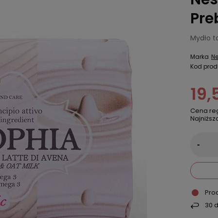
Pre
Mydło t
Marka
Ne
Kod prod
19,
Cena re
Najniższ
-
Pro
30
d