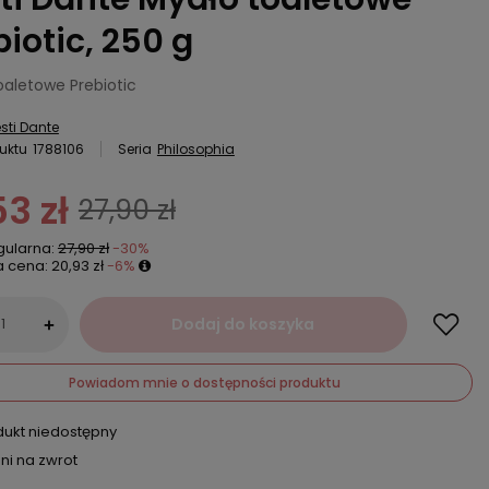
biotic, 250 g
oaletowe Prebiotic
sti Dante
uktu
1788106
Seria
Philosophia
53 zł
27,90 zł
gularna:
27,90 zł
-30%
a cena:
20,93 zł
-6%
Dodaj do koszyka
+
Powiadom mnie o dostępności produktu
dukt niedostępny
ni na zwrot