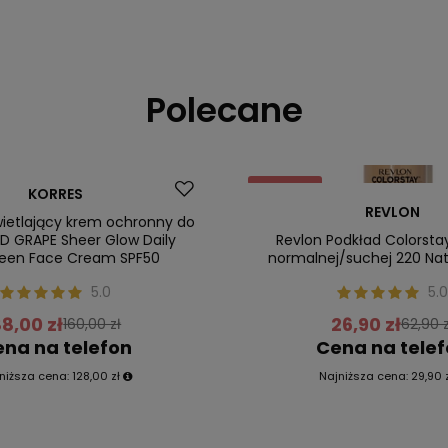
Polecane
Promocja
KORRES
REVLON
ler
Nasz bestseller
wietlający krem ochronny do
ED GRAPE Sheer Glow Daily
Revlon Podkład Colorsta
een Face Cream SPF50
normalnej/suchej 220 Nat
5.0
5.0
8,00 zł
26,90 zł
160,00 zł
62,90 z
na na telefon
Cena na tele
niższa cena:
128,00 zł
Najniższa cena:
29,90 