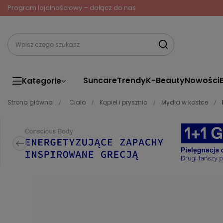
Program lojalnościowy – dołącz do nas
Suncare
Trendy
K-Beauty
Nowości
Kategorie
Strona główna
Ciało
Kąpiel i prysznic
Mydła w kostce