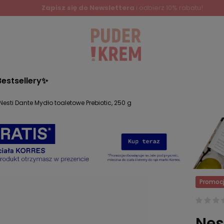
Zapisz się do Newslettera
i odbierz 10% rabatu!
Bestsellery✨
Nesti Dante Mydło toaletowe Prebiotic, 250 g
Promoc
Nes