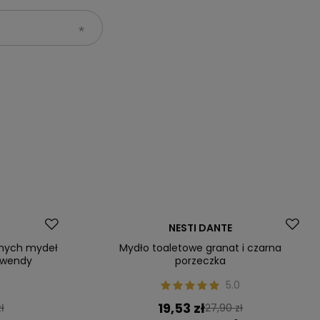
Okazja
NESTI DANTE
lnych mydeł
Mydło toaletowe granat i czarna
awendy
porzeczka
0
5.0
19,53 zł
ł
27,90 zł