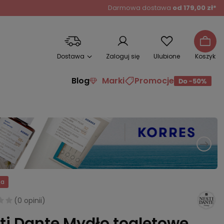
Darmowa dostawa
od 179,00 zł*
Dostawa
Zaloguj się
Ulubione
Koszyk
Blog
Marki
Promocje
ja
(
0 opinii
)
ti Dante Mydło toaletowe