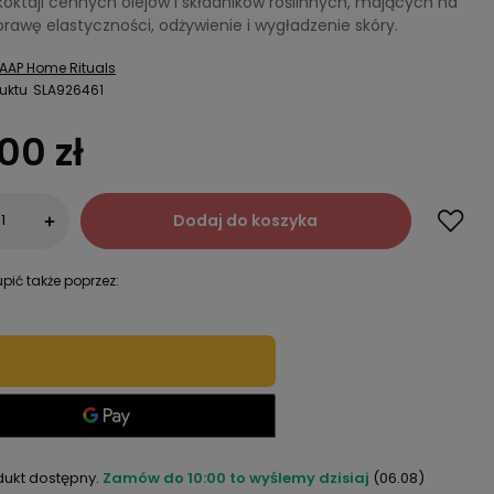
koktajl cennych olejów i składników roślinnych, mających na
rawę elastyczności, odżywienie i wygładzenie skóry.
AAP Home Rituals
uktu
SLA926461
00 zł
Dodaj do koszyka
+
pić także poprzez:
dukt dostępny
Zamów do
10:00 to wyślemy dzisiaj
(06.08)