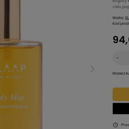
Bogaty 
celu pop
Marka
SL
Kod prod
94,
-
Możesz ku
Pro