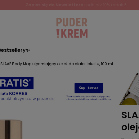
Zapisz się do Newslettera
i odbierz 10% rabatu!
Bestsellery✨
SLAAP Body Map ujędrniający olejek do ciała i biustu, 100 ml
SLA
olej