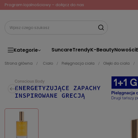
Program lojalnościowy – dołącz do nas
Suncare
Trendy
K-Beauty
Nowości
Kategorie
Strona główna
Ciało
Pielęgnacja ciała
Olejki do ciała