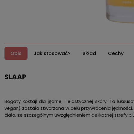
Opis
Jak stosować?
Skład
Cechy
SLAAP
Bogaty koktajl dla jędrnej i elastycznej skóry. Ta luks
vegan) została stworzona w celu przywrócenia jędrności,
ciała, ze szczególnym uwzględnieniem delikatnej strefy bius