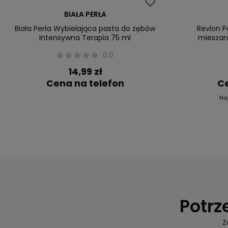
Nasz bestseller
Okazja
BIAŁA PERŁA
Nasz bestsel
Biała Perła Wybielająca pasta do zębów
Revlon P
Intensywna Terapia 75 ml
mieszane
0.0
14,99 zł
Cena na telefon
Ce
Na
Potrz
Z