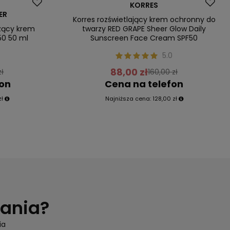
Promocja
KORRES
ER
Nasz bestseller
Korres rozświetlający krem ochronny do
zący krem
twarzy RED GRAPE Sheer Glow Daily
50 50 ml
Sunscreen Face Cream SPF50
5.0
88,00 zł
zł
160,00 zł
fon
Cena na telefon
zł
Najniższa cena:
128,00 zł
tania?
ia