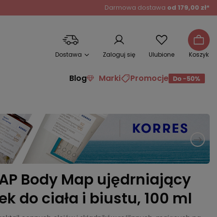
Darmowa dostawa
od 179,00 zł*
Dostawa
Zaloguj się
Ulubione
Koszyk
Blog
Marki
Promocje
AP Body Map ujędrniający
ek do ciała i biustu, 100 ml