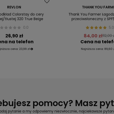
Promocja
REVLON
THANK YOU FARM
ler
Nasz bestseller
odkład Colorstay do cery
Thank You Farmer Łagod
j/tłustej 320 True Beige
przeciwsłoneczny z SPF
0.0
5.0
26,90 zł
84,00 zł
112,00 
na na telefon
Cena na tele
jniższa cena:
23,99 zł
Najniższa cena:
89,60 
ebujesz pomocy? Masz py
adaj pytanie a my odpowiemy niezwłocznie, najciekawsze pytan