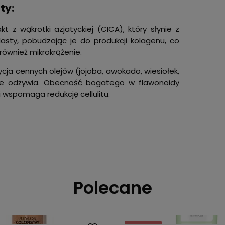
ty:
 z wąkrotki azjatyckiej (CICA), który słynie z
blasty, pobudzając je do produkcji kolagenu, co
również mikrokrążenie.
ja cennych olejów (jojoba, awokado, wiesiołek,
nie odżywia. Obecność bogatego w flawonoidy
i wspomaga redukcję cellulitu.
Polecane