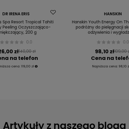
Okazja
DR IRENA ERIS
HANSKIN
is Spa Resort Tropical Tahiti
Hanskin Youth Energy On T
 Peeling Oczyszczająco-
podróżny do pielęgnacji sk
iękczający, 200 g
odżywienia i wygład
0.0
0.
26,00 zł
98,10 zł
140,00 zł
109,00 
na na telefon
Cena na tele
niższa cena:
119,00 zł
Najniższa cena:
98,10 z
Artykuły z naszego bloga