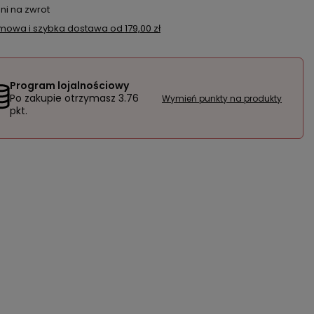
ni na zwrot
mowa i szybka dostawa
od
179,00 zł
Program lojalnościowy
Po zakupie otrzymasz
3.76
Wymień punkty na produkty
pkt.