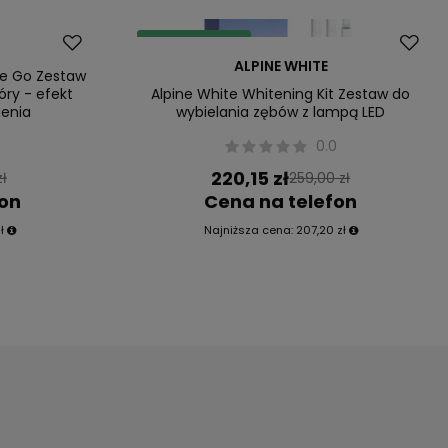
Dostawa za 0 zł
ALPINE WHITE
Okazja
he Go Zestaw
óry - efekt
Alpine White Whitening Kit Zestaw do
zenia
wybielania zębów z lampą LED
0
0.0
220,15 zł
zł
259,00 zł
fon
Cena na telefon
ł
Najniższa cena:
207,20 zł