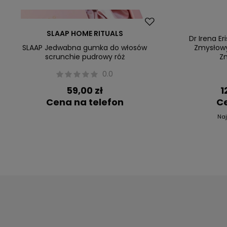
Okazja
SLAAP HOME RITUALS
Dr Irena Er
SLAAP Jedwabna gumka do włosów
Zmysłowy
scrunchie pudrowy róż
Zm
0.0
59,00 zł
1
Cena na telefon
Ce
Naj