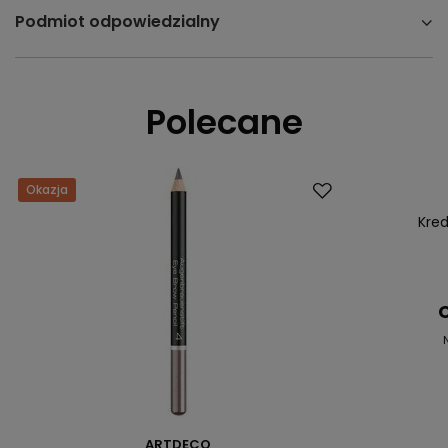
Podmiot odpowiedzialny
Polecane
Okazja
Okazja
Kred
C
ARTDECO