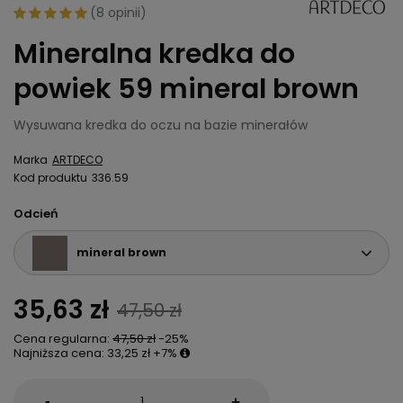
(
8 opinii
)
Mineralna kredka do
powiek 59 mineral brown
Wysuwana kredka do oczu na bazie minerałów
Marka
ARTDECO
Kod produktu
336.59
Odcień
mineral brown
35,63 zł
47,50 zł
Cena regularna:
47,50 zł
-25%
Najniższa cena:
33,25 zł
+7%
-
+