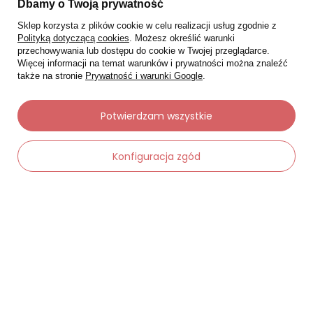
Dbamy o Twoją prywatność
Sklep korzysta z plików cookie w celu realizacji usług zgodnie z
Polityką dotyczącą cookies
. Możesz określić warunki
przechowywania lub dostępu do cookie w Twojej przeglądarce.
Więcej informacji na temat warunków i prywatności można znaleźć
także na stronie
Prywatność i warunki Google
.
Potwierdzam wszystkie
Moje zamówienia
Konfiguracja zgód
Status zamówienia
Śledzenie przesyłki
-
Dodaj do koszyka
+
Chcę zareklamować produkt
Chcę zwrócić produkt
Chcę wymienić towar
Kontakt