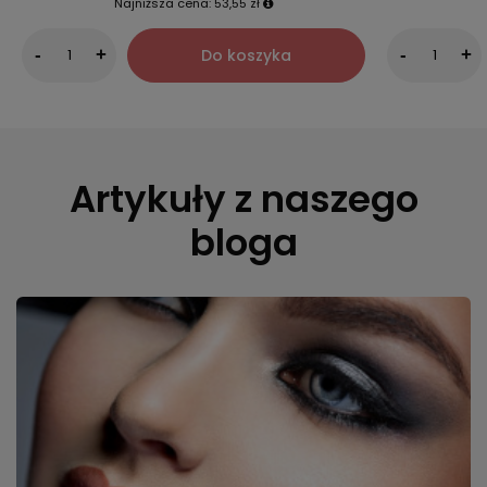
Najniższa cena:
53,55 zł
Do koszyka
-
+
-
+
Artykuły z naszego
bloga