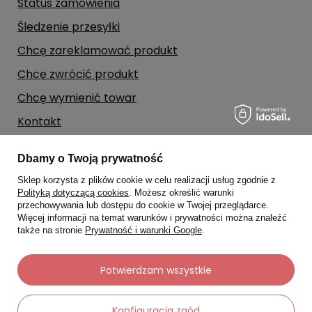
Status zamówienia
Śledzenie przesyłki
Chcę zareklamować produkt
Chcę zwrócić produkt
Chcę wymienić towar
Kontakt
Dbamy o Twoją prywatność
Moje konto
Sklep korzysta z plików cookie w celu realizacji usług zgodnie z
Polityką dotyczącą cookies
. Możesz określić warunki
Regulaminy
przechowywania lub dostępu do cookie w Twojej przeglądarce.
Więcej informacji na temat warunków i prywatności można znaleźć
także na stronie
Prywatność i warunki Google
.
Dane kontaktowe
Potwierdzam wszystkie
Konfiguracja zgód