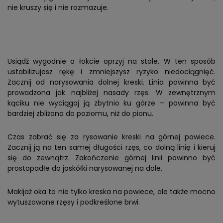
nie kruszy się i nie rozmazuje.
Usiądź wygodnie a łokcie oprzyj na stole. W ten sposób
ustabilizujesz rękę i zmniejszysz ryzyko niedociągnięć.
Zacznij od narysowania dolnej kreski. Linia powinna być
prowadzona jak najbliżej nasady rzęs. W zewnętrznym
kąciku nie wyciągaj ją zbytnio ku górze – powinna być
bardziej zbliżona do poziomu, niż do pionu.
Czas zabrać się za rysowanie kreski na górnej powiece.
Zacznij ją na ten samej długości rzęs, co dolną linię i kieruj
się do zewnątrz. Zakończenie górnej linii powinno być
prostopadłe do jaskółki narysowanej na dole.
Makijaż oka to nie tylko kreska na powiece, ale także mocno
wytuszowane rzęsy i podkreślone brwi.