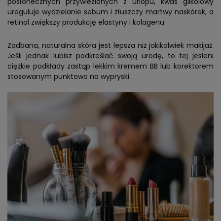
posłonecznych przywiezionych z urlopu, kwas glikolowy
ureguluje wydzielanie sebum i złuszczy martwy naskórek, a
retinol zwiększy produkcję elastyny i kolagenu.
Zadbana, naturalna skóra jest lepsza niż jakikolwiek makijaż.
Jeśli jednak lubisz podkreślać swoją urodę, to tej jesieni
ciężkie podkłady zastąp lekkim kremem BB lub korektorem
stosowanym punktowo na wypryski.