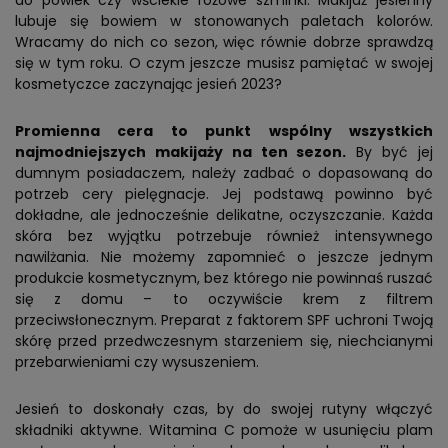
do powiek czy wściekle różowe szminki. Makijaż jesienny
lubuje się bowiem w stonowanych paletach kolorów.
Wracamy do nich co sezon, więc równie dobrze sprawdzą
się w tym roku. O czym jeszcze musisz pamiętać w swojej
kosmetyczce zaczynając jesień 2023?
Promienna cera to punkt wspólny wszystkich
najmodniejszych makijaży na ten sezon.
By być jej
dumnym posiadaczem, należy zadbać o dopasowaną do
potrzeb cery pielęgnacje. Jej podstawą powinno być
dokładne, ale jednocześnie delikatne, oczyszczanie. Każda
skóra bez wyjątku potrzebuje również intensywnego
nawilżania. Nie możemy zapomnieć o jeszcze jednym
produkcie kosmetycznym, bez którego nie powinnaś ruszać
się z domu – to oczywiście krem z filtrem
przeciwsłonecznym. Preparat z faktorem SPF uchroni Twoją
skórę przed przedwczesnym starzeniem się, niechcianymi
przebarwieniami czy wysuszeniem.
Jesień to doskonały czas, by do swojej rutyny włączyć
składniki aktywne. Witamina C pomoże w usunięciu plam