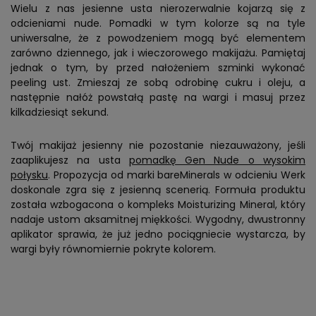
Wielu z nas jesienne usta nierozerwalnie kojarzą się z
odcieniami nude. Pomadki w tym kolorze są na tyle
uniwersalne, że z powodzeniem mogą być elementem
zarówno dziennego, jak i wieczorowego makijażu. Pamiętaj
jednak o tym, by przed nałożeniem szminki wykonać
peeling ust. Zmieszaj ze sobą odrobinę cukru i oleju, a
następnie nałóż powstałą pastę na wargi i masuj przez
kilkadziesiąt sekund.
Twój makijaż jesienny nie pozostanie niezauważony, jeśli
zaaplikujesz na usta
pomadkę Gen Nude o wysokim
połysku
. Propozycja od marki bareMinerals w odcieniu Werk
doskonale zgra się z jesienną scenerią. Formuła produktu
została wzbogacona o kompleks Moisturizing Mineral, który
nadaje ustom aksamitnej miękkości. Wygodny, dwustronny
aplikator sprawia, że już jedno pociągniecie wystarcza, by
wargi były równomiernie pokryte kolorem.