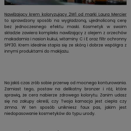
Nawilżający krem koloryzujący 2W1 od marki Laura Mercier
to sprawdzony sposób na wygładzoną, ujednoliconą cerę
bez jednoczesnego efektu maski. Kosmetyk w swoim
składzie zawiera kompleks nawilżający z olejem z orzechów
makadamia i nasion kukui, witaminy C i E oraz filtr ochronny
SPF30. Krem idealnie stapia się ze skórą i dobrze współgra z
innymi produktami do makijażu.
Na jakiś czas zrób sobie przerwę od mocnego konturowania.
Zamiast tego, postaw na delikatny bronzer i róż, które
sprawią, że cera nabierze zdrowego kolorytu. Zanim udasz
się na zakupy określ, czy Twoja karnacja jest ciepła czy
zimna. W ten sposób unikniesz faux pas, jakim jest
niedopasowanie kosmetyków do typu urody.