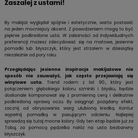
Zaszalej z ustami!
By makijaż wyglądał spójnie i estetycznie, warto postawić
na jeden mocniejszy akcent. Z powodzeniem mogą to być
pięknie podkreślone usta. W zależności od indywidualnych
preferencji możesz zdecydować się na matowe, jesienne
pomadki lub błyszczyk, który jest strzałem w dziesiątkę
niezależnie od pory roku.
Przeglądając jesienne inspiracje makijażowe nie
sposób nie zauważyć, jak często przejawiają się
winylowe usta.
Trend rodem z lat 90., który jest
połączeniem głębokiego koloru szminki i błysku, będzie
doskonale komponował się z promienną cerą i delikatnie
podkreśloną oprawą oczu. By osiągnąć pożądany efekt,
zacznij od obrysowania warg ulubioną kredką. Kontur
wypełnij pomadką w pasującym odcieniu. Najlepiej
sprawdzą się tutaj mocne kolory. Gdy ten etap będzie już za
Tobą, za pomocą pędzelka nałóż na usta bezbarwny
błyszczyk.