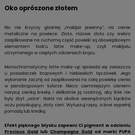
Oko oprószone złotem
Nic nie krzyczy głośniej „makijaż jesienny”, niż cienie
metaliczne na powiece. Złoto, różowe złoto czy srebro
zaaplikowane na ruchomą część powieki są obowiązkowym
elementem look’u latte make-up, czyli makijażu
utrzymanego w ciepłych odcieniach brązu.
Monochromatyczny latte make-up sprawdzi się zwłaszcza
u posiadaczek brązowych i niebieskich tęczówek. Jego
wykonanie zacznij od zaaplikowania na całą powiekę cienia
w jasnobrązowym kolorze. Nieco ciemniejszym cieniem
narysuj cienką kreskę i delikatnie ją rozetrzyj, aby linie nie
były zbyt „ostre”. Nałóż na okolice wewnętrznych kącików
oczu połyskujący, złoty cień. Wytuszuj rzęsy, a brwi wypełnij
pomadą lub kredką.
Efekt pięknego błysku zapewni Ci pigment w odcieniu
Precious Gold
lub
Champagne Gold
od marki PUPA