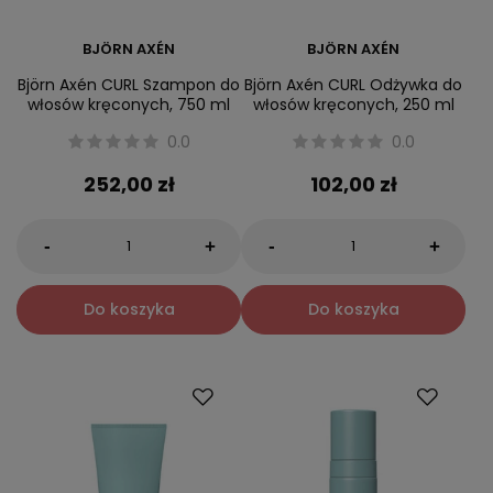
BJÖRN AXÉN
BJÖRN AXÉN
Björn Axén CURL Szampon do
Björn Axén CURL Odżywka do
włosów kręconych, 750 ml
włosów kręconych, 250 ml
0.0
0.0
252,00 zł
102,00 zł
-
-
+
+
Do koszyka
Do koszyka