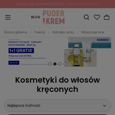
Zapisz się do Newslettera
i odbierz 10% rabatu!
BLOG
Strona główna
Trendy
Potrzeby skóry
Włosy kręcone
Kosmetyki do włosów
kręconych
Najlepsza trafność