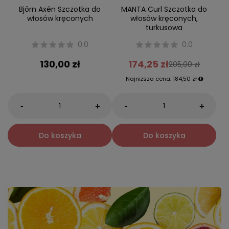
Björn Axén Szczotka do
MANTA Curl Szczotka do
włosów kręconych
włosów kręconych,
turkusowa
0.0
0.0
130,00 zł
174,25 zł
205,00 zł
Najniższa cena:
184,50 zł
-
-
+
+
Do koszyka
Do koszyka