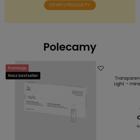
Polecamy
Promocja
Okazja
Nasz bestseller
Transparent
Light – mine
C
N