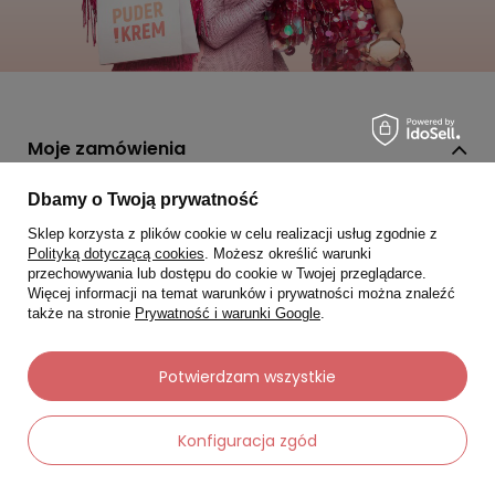
Moje zamówienia
Status zamówienia
Dbamy o Twoją prywatność
Śledzenie przesyłki
Sklep korzysta z plików cookie w celu realizacji usług zgodnie z
Polityką dotyczącą cookies
. Możesz określić warunki
Chcę zareklamować produkt
przechowywania lub dostępu do cookie w Twojej przeglądarce.
Więcej informacji na temat warunków i prywatności można znaleźć
Chcę zwrócić produkt
także na stronie
Prywatność i warunki Google
.
Chcę wymienić towar
Potwierdzam wszystkie
Kontakt
Konfiguracja zgód
Moje konto