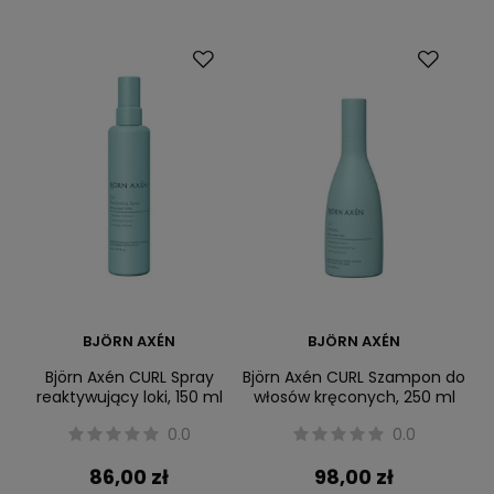
BJÖRN AXÉN
BJÖRN AXÉN
Björn Axén CURL Spray
Björn Axén CURL Szampon do
reaktywujący loki, 150 ml
włosów kręconych, 250 ml
0.0
0.0
86,00 zł
98,00 zł