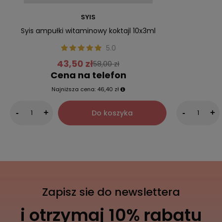
SYIS
Syis ampułki witaminowy koktajl 10x3ml
5.0
43,50 zł
58,00 zł
Cena na telefon
Najniższa cena:
46,40 zł
Do koszyka
-
+
-
+
Zapisz sie do newslettera
i otrzymaj 10% rabatu