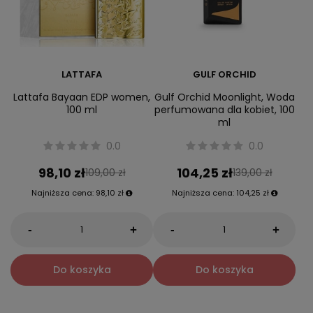
LATTAFA
GULF ORCHID
Lattafa Bayaan EDP women,
Gulf Orchid Moonlight, Woda
100 ml
perfumowana dla kobiet, 100
ml
0.0
0.0
98,10 zł
104,25 zł
109,00 zł
139,00 zł
Najniższa cena:
98,10 zł
Najniższa cena:
104,25 zł
-
-
+
+
Do koszyka
Do koszyka