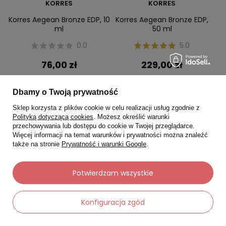
KORRES
KORRES
Korres Aegean Bronze EDP, 10
Korres Aegean Bronze EDP,
ml
50 ml
0.0
5.0
76,00 zł
229,00 zł
Zobacz produkt
Zobacz produkt
Dbamy o Twoją prywatność
Sklep korzysta z plików cookie w celu realizacji usług zgodnie z
Polityką dotyczącą cookies
. Możesz określić warunki
przechowywania lub dostępu do cookie w Twojej przeglądarce.
Chwilowo niedostępny
Chwilowo niedostępny
Więcej informacji na temat warunków i prywatności można znaleźć
także na stronie
Prywatność i warunki Google
.
Potwierdzam wszystkie
Konfiguracja zgód