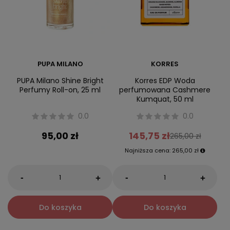
PUPA MILANO
KORRES
PUPA Milano Shine Bright
Korres EDP Woda
Perfumy Roll-on, 25 ml
perfumowana Cashmere
Kumquat, 50 ml
0.0
0.0
95,00 zł
145,75 zł
265,00 zł
Najniższa cena:
265,00 zł
-
-
+
+
Do koszyka
Do koszyka