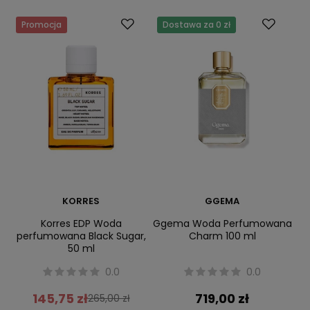
Promocja
Dostawa za 0 zł
KORRES
GGEMA
Korres EDP Woda
Ggema Woda Perfumowana
perfumowana Black Sugar,
Charm 100 ml
50 ml
0.0
0.0
145,75 zł
719,00 zł
265,00 zł