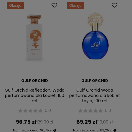
Okazja
Okazja
GULF ORCHID
GULF ORCHID
Gulf Orchid Reflection, Woda
Gulf Orchid Woda
perfumowana dla kobiet, 100
perfumowana dla kobiet
ml
Layla, 100 ml
0.0
0.0
96,75 zł
89,25 zł
129,00 zł
119,00 zł
Najniższa cena:
96,75 zł
Najniższa cena:
89,25 zł