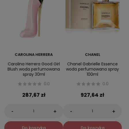
CAROLINA HERRERA
CHANEL
Carolina Herrera Good Girl
Chanel Gabrielle Essence
Blush woda perfumowana
woda perfumowana spray
spray 30ml
100ml
0.0
0.0
287,67 zł
927,64 zł
-
-
+
+
Do koszyka
Do koszyka