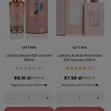
LATTAFA
LATTAFA
Lattafa Mayar EDP women
Lattafa Al Arab Prive Rose
100ml
EDP women 100ml
0.0
5.0
89,10 zł
67,50 zł
99,00 zł
75,00 zł
Najniższa cena:
89,10 zł
Najniższa cena:
67,50 zł
-
-
+
+