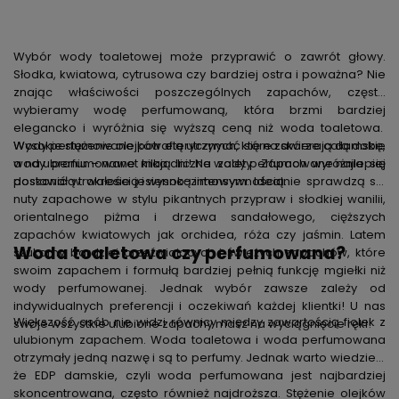
Wybór wody toaletowej może przyprawić o zawrót głowy.
Słodka, kwiatowa, cytrusowa czy bardziej ostra i poważna? Nie
znając właściwości poszczególnych zapachów, często
wybieramy wodę perfumowaną, która brzmi bardziej
elegancko i wyróżnia się wyższą ceną niż woda toaletowa.
Wysokie stężenie olejków eterycznych, które zawierają damskie
Wody perfumowane potrafią utrzymać się na skórze całą dobę,
wody perfumowane mają liczne zalety. Zapach wyróżnia się
a na ubraniu – nawet kilka dni! Na wody perfumowane najlepiej
doskonałą trwałością i wysoką intensywnością.
postawić w okresie jesienno-zimowym. Idealnie sprawdzą się
nuty zapachowe w stylu pikantnych przypraw i słodkiej wanilii,
orientalnego piżma i drzewa sandałowego, cięższych
zapachów kwiatowych jak orchidea, róża czy jaśmin. Latem
Woda toaletowa czy perfumowana?
szukamy bardziej orzeźwiających i świeżych zapachów, które
swoim zapachem i formułą bardziej pełnią funkcję mgiełki niż
wody perfumowanej. Jednak wybór zawsze zależy od
indywidualnych preferencji i oczekiwań każdej klientki! U nas
Większość osób nie widzi równicy między zawartością fiolek z
swoje wszystkie ulubione zapachy masz na wyciągnięcie ręki!
ulubionym zapachem. Woda toaletowa i woda perfumowana
otrzymały jedną nazwę i są to perfumy. Jednak warto wiedzieć,
że EDP damskie, czyli woda perfumowana jest najbardziej
skoncentrowana, często również najdroższa. Stężenie olejków