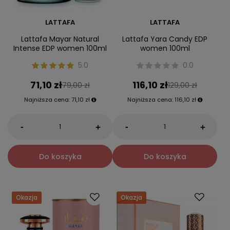
LATTAFA
LATTAFA
Lattafa Mayar Natural
Lattafa Yara Candy EDP
Intense EDP women 100ml
women 100ml
5.0
0.0
71,10 zł
116,10 zł
79,00 zł
129,00 zł
Najniższa cena:
71,10 zł
Najniższa cena:
116,10 zł
-
-
+
+
Do koszyka
Do koszyka
Okazja
Okazja