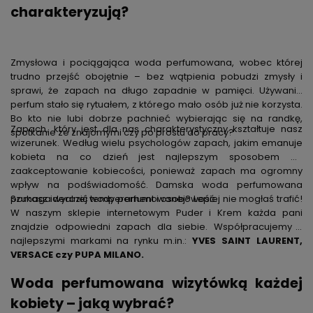
charakteryzują?
Zmysłowa i pociągająca woda perfumowana, wobec której
trudno przejść obojętnie – bez wątpienia pobudzi zmysły i
sprawi, że zapach na długo zapadnie w pamięci. Używanie
perfum stało się rytuałem, z którego mało osób już nie korzysta.
Bo kto nie lubi dobrze pachnieć wybierając się na randkę,
Zapach, który jest dla nas charakterystyczny kształtuje nasz
spotkanie ze znajomymi czy po prostu do pracy?
wizerunek. Według wielu psychologów zapach, jakim emanuje
kobieta na co dzień jest najlepszym sposobem na
zaakceptowanie kobiecości, ponieważ zapach ma ogromny
wpływ na podświadomość. Damska woda perfumowana
pomaga wyrazić temperament i osobowość.
Szukasz idealnej wody perfumowanej? Lepiej nie mogłaś trafić!
W naszym sklepie internetowym Puder i Krem każda pani
znajdzie odpowiedni zapach dla siebie. Współpracujemy z
najlepszymi markami na rynku m.in.:
YVES SAINT LAURENT,
VERSACE czy PUPA MILANO.
Woda perfumowana wizytówką każdej
kobiety – jaką wybrać?