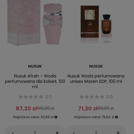
NUSUK
NUSUK
Nusuk Afrah – Woda
Nusuk Woda perfumowana
perfumowana dla kobiet, 100
unisex Mazen EDP, 100 ml
ml
0.0
0.0
87,20 zł
71,20 zł
109,00 zł
89,00 zł
Najniższa cena:
92,65 zł
Najniższa cena:
75,65 zł
-
-
+
+