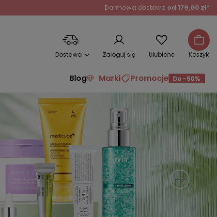
Darmowa dostawa
od 179,00 zł*
Dostawa
Zaloguj się
Ulubione
Koszyk
Blog
Marki
Promocje