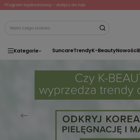
Program lojalnościowy – dołącz do nas
Suncare
Trendy
K-Beauty
Nowości
Kategorie