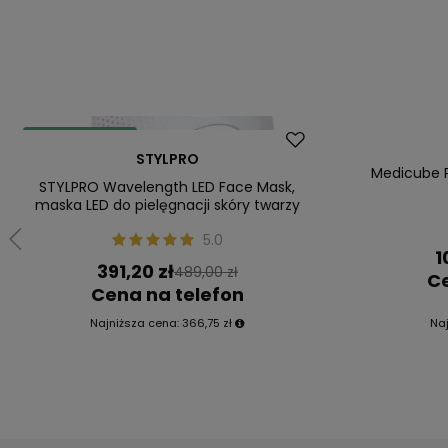
Dostawa za 0 zł
Okazja
STYLPRO
Okazja
Nowość
Medicube P
STYLPRO Wavelength LED Face Mask,
Nasz bestseller
maska LED do pielęgnacji skóry twarzy
5.0
1
391,20 zł
489,00 zł
Ce
Cena na telefon
Najniższa cena:
366,75 zł
Na