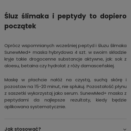
Śluz ślimaka i peptydy to dopiero
początek
Oprócz wspomnianych wcześniej peptyd i śluzu ślimaka
SunewMed+ maska hybrydowa 4 szt. w swoim składzie
kryje takie drogocenne substancje aktywne, jak: sok z
aloesu, betaina czy hydrolat z róży damasceńskiej.
Maskę w płachcie nałóż na czystą, suchą skórę i
pozostaw na 15-20 minut, nie spłukuj. Pozostałość płynu
z saszetki wykorzystaj jako serum. SunewMed+ maska z
peptydami da najlepsze rezultaty, kiedy będzie
aplikowana systematycznie.
Jak stosować?