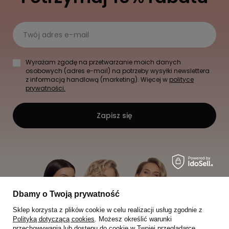
Twój adres e-mail
Wyrażam zgodę na przetwarzanie moich danych
osobowych (adres e-mail) na potrzeby wysyłki newslettera
z informacją handlową (marketing). Więcej w
polityce
prywatności.
Zapisz się
Dbamy o Twoją prywatność
Sklep korzysta z plików cookie w celu realizacji usług zgodnie z
Polityką dotyczącą cookies
. Możesz określić warunki
przechowywania lub dostępu do cookie w Twojej przeglądarce.