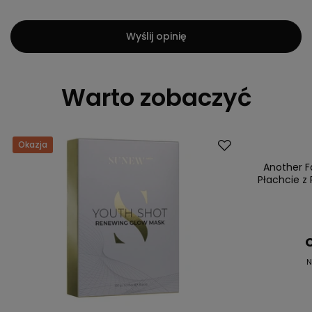
Wyślij opinię
Warto zobaczyć
Okazja
Promocja
Another F
Płachcie z
C
N