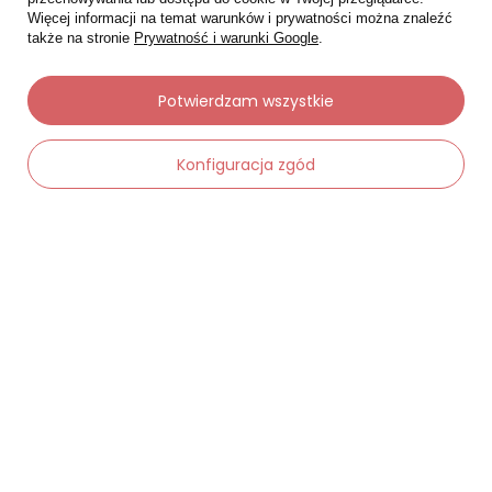
Więcej informacji na temat warunków i prywatności można znaleźć
także na stronie
Prywatność i warunki Google
.
Potwierdzam wszystkie
Moje zamówienia
Konfiguracja zgód
Status zamówienia
Śledzenie przesyłki
-
Dodaj do koszyka
+
Chcę zareklamować produkt
Chcę zwrócić produkt
Chcę wymienić towar
Kontakt
Moje konto