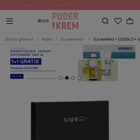
BLOG
Strona główna
Marki
SunewMed+
SunewMed+ ESSENCE+ Mas