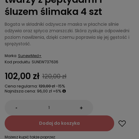
śluzem ślimaka 4 szt
Bogata w składniki odżywcze maska w płachcie silnie
odżywia oraz spłyca zmarszczki. Skóra zyskuje odpowiedni
poziom nawilżenia, dzięki czemu poprawia się jej gęstość i
sprężystość.
Marka
SunewMed+
Kod produktu
SUNEW737636
102,00 zł
120,00 zł
Cena regularna:
120,00 zł
-15%
Najniższa cena:
96,00 zł
+6%
-
+
Dodaj do koszyka
Możesz kupić także poprzez: