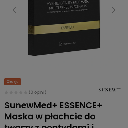
Okazja
(
0 opinii
)
SunewMed+ ESSENCE+
Maska w płachcie do
twarzy z peptydami i