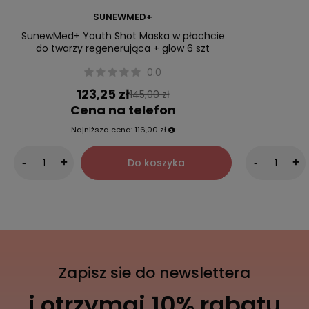
SUNEWMED+
SunewMed+ Youth Shot Maska w płachcie
do twarzy regenerująca + glow 6 szt
0.0
123,25 zł
145,00 zł
Cena na telefon
Najniższa cena:
116,00 zł
Do koszyka
-
+
-
+
Zapisz sie do newslettera
i otrzymaj 10% rabatu