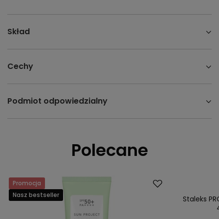
Skład
Cechy
Podmiot odpowiedzialny
Polecane
Promocja
Okazja
Nasz bestseller
Nasz bestsell
Staleks PR