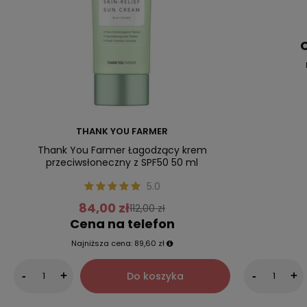
C
THANK YOU FARMER
Thank You Farmer Łagodzący krem
przeciwsłoneczny z SPF50 50 ml
5.0
84,00 zł
112,00 zł
Cena na telefon
Najniższa cena:
89,60 zł
Do koszyka
-
+
-
+