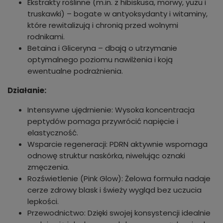
Ekstrakty roślinne (m.in. z hibiskusa, morwy, yuzu i
truskawki) – bogate w antyoksydanty i witaminy,
które rewitalizują i chronią przed wolnymi
rodnikami.
Betaina i Gliceryna – dbają o utrzymanie
optymalnego poziomu nawilżenia i koją
ewentualne podrażnienia.
Działanie:
Intensywne ujędrnienie: Wysoka koncentracja
peptydów pomaga przywrócić napięcie i
elastyczność.
Wsparcie regeneracji: PDRN aktywnie wspomaga
odnowę struktur naskórka, niwelując oznaki
zmęczenia.
Rozświetlenie (Pink Glow): Żelowa formuła nadaje
cerze zdrowy blask i świeży wygląd bez uczucia
lepkości.
Przewodnictwo: Dzięki swojej konsystencji idealnie