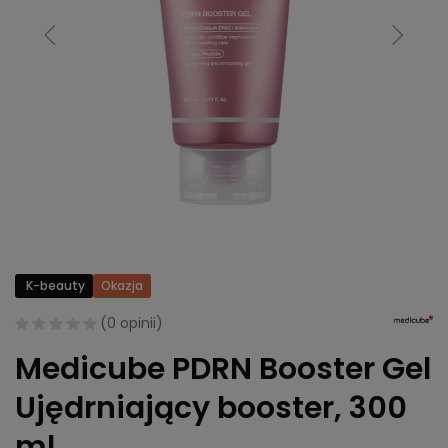
K-beauty
Okazja
(
0 opinii
)
Medicube PDRN Booster Gel
Ujędrniający booster, 300
ml