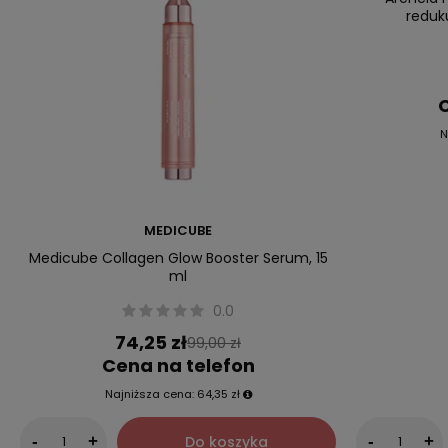
reduk
C
N
MEDICUBE
Medicube Collagen Glow Booster Serum, 15
ml
0.0
74,25 zł
99,00 zł
Cena na telefon
Najniższa cena:
64,35 zł
Do koszyka
-
+
-
+