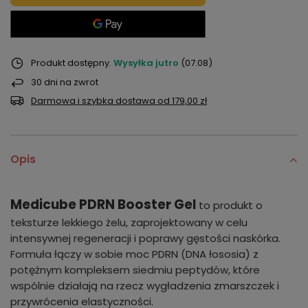
Produkt dostępny
Wysyłka
jutro
(07.08)
30
dni na zwrot
Darmowa i szybka dostawa
od
179,00 zł
Opis
Medicube PDRN Booster Gel
to produkt o
teksturze lekkiego żelu, zaprojektowany w celu
intensywnej regeneracji i poprawy gęstości naskórka.
Formuła łączy w sobie moc PDRN (DNA łososia) z
potężnym kompleksem siedmiu peptydów, które
wspólnie działają na rzecz wygładzenia zmarszczek i
przywrócenia elastyczności.