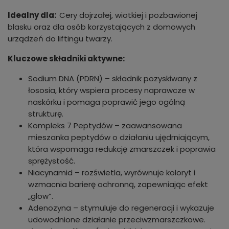
Idealny dla:
Cery dojrzałej, wiotkiej i pozbawionej
blasku oraz dla osób korzystających z domowych
urządzeń do liftingu twarzy.
Kluczowe składniki aktywne:
Sodium DNA (PDRN) – składnik pozyskiwany z
łososia, który wspiera procesy naprawcze w
naskórku i pomaga poprawić jego ogólną
strukturę.
Kompleks 7 Peptydów – zaawansowana
mieszanka peptydów o działaniu ujędrniającym,
która wspomaga redukcję zmarszczek i poprawia
sprężystość.
Niacynamid – rozświetla, wyrównuje koloryt i
wzmacnia barierę ochronną, zapewniając efekt
„glow”.
Adenozyna – stymuluje do regeneracji i wykazuje
udowodnione działanie przeciwzmarszczkowe.