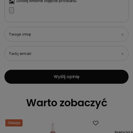
Dodaj własne zdjęcie produktu:
Twoje imię
Twój email
Wyślij opinię
Warto zobaczyć
Okazja
Promocja
Arencia 