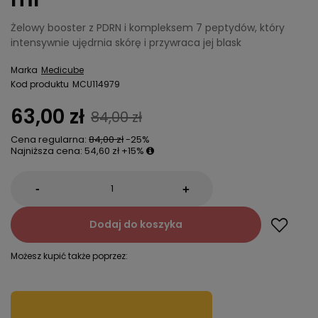
Żelowy booster z PDRN i kompleksem 7 peptydów, który
intensywnie ujędrnia skórę i przywraca jej blask
Marka
Medicube
Kod produktu
MCU114979
63,00 zł
84,00 zł
Cena regularna:
84,00 zł
-25%
Najniższa cena:
54,60 zł
+15%
-
+
Dodaj do koszyka
Możesz kupić także poprzez: