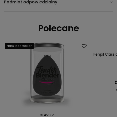
Podmiot odpowiedzialny
Polecane
Nasz bestseller
Promocja
Nasz bestsell
Fenjal Class
C
CLAVIER