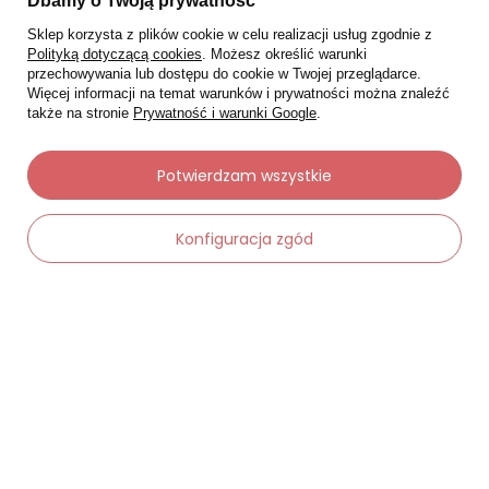
Dbamy o Twoją prywatność
Sklep korzysta z plików cookie w celu realizacji usług zgodnie z
Polityką dotyczącą cookies
. Możesz określić warunki
przechowywania lub dostępu do cookie w Twojej przeglądarce.
Więcej informacji na temat warunków i prywatności można znaleźć
także na stronie
Prywatność i warunki Google
.
Potwierdzam wszystkie
Moje zamówienia
Status zamówienia
Konfiguracja zgód
Śledzenie przesyłki
Chcę zareklamować produkt
-
Dodaj do koszyka
+
Chcę zwrócić produkt
Chcę wymienić towar
Kontakt
Moje konto