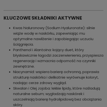
KLUCZOWE SKŁADNIKI AKTYWNE
Kwas hialuronowy (Sodium Hyaluronate): silnie
wiąże wodę w naskórku, zapewniając mu
optymalne nawilżenie i zapobiegając uczuciu
ściągnięcia.
Panthenol i Alantoina: kojący duet, który
błyskawicznie łagodzi zaczerwienienia, przyspiesza
regenerację i wzmacnia odporność na czynniki
zewnętrzne.
Niacynamid: wspiera barierę ochronną, poprawia
strukturę naskórka i delikatnie wyrównuje koloryt,
nadając cerze zdrowy wygląd.
Skwalan i Olej Jojoba: lekkie lipidy, które naśladują
naturalne sebum; wygładzają naskórek i
uszczelniają barierę hydrolipidową bez obciążania
skóry.