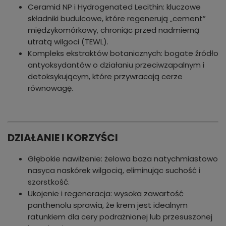
Ceramid NP i Hydrogenated Lecithin: kluczowe
składniki budulcowe, które regenerują „cement”
międzykomórkowy, chroniąc przed nadmierną
utratą wilgoci (TEWL).
Kompleks ekstraktów botanicznych: bogate źródło
antyoksydantów o działaniu przeciwzapalnym i
detoksykującym, które przywracają cerze
równowagę.
DZIAŁANIE I KORZYŚCI
Głębokie nawilżenie: żelowa baza natychmiastowo
nasyca naskórek wilgocią, eliminując suchość i
szorstkość.
Ukojenie i regeneracja: wysoka zawartość
panthenolu sprawia, że krem jest idealnym
ratunkiem dla cery podrażnionej lub przesuszonej