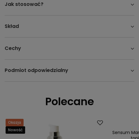
Jak stosować?
Skład
Cechy
Podmiot odpowiedzialny
Polecane
Okazja
Okazja
Nowość
Nowość
Sensum Mar
toni