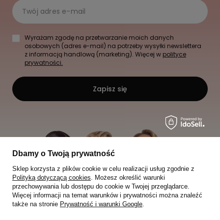
Twój adres e-mail
Wyrażam zgodę na przetwarzanie moich danych
osobowych (adres e-mail) na potrzeby wysyłki newslettera
z informacją handlową (marketing). Więcej w
polityce
prywatności.
Zapisz się
Dbamy o Twoją prywatność
Sklep korzysta z plików cookie w celu realizacji usług zgodnie z
Polityką dotyczącą cookies
. Możesz określić warunki
przechowywania lub dostępu do cookie w Twojej przeglądarce.
Więcej informacji na temat warunków i prywatności można znaleźć
także na stronie
Prywatność i warunki Google
.