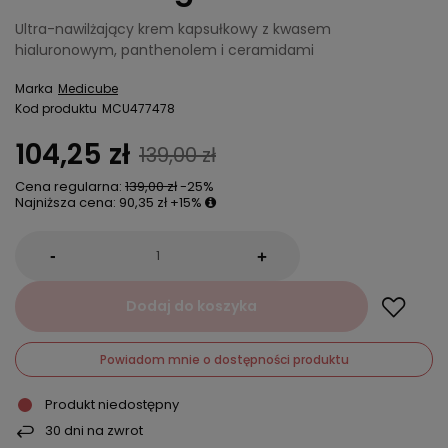
Ultra-nawilżający krem kapsułkowy z kwasem
hialuronowym, panthenolem i ceramidami
Marka
Medicube
Kod produktu
MCU477478
104,25 zł
139,00 zł
Cena regularna:
139,00 zł
-25%
Najniższa cena:
90,35 zł
+15%
-
+
Dodaj do koszyka
Powiadom mnie o dostępności produktu
Produkt niedostępny
30
dni na zwrot