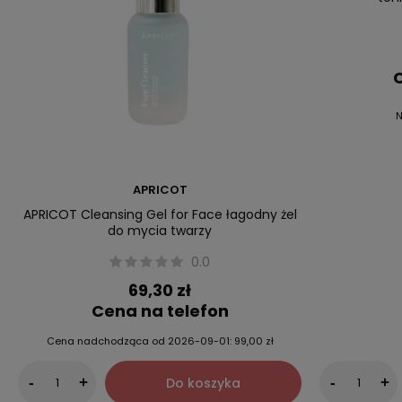
C
N
APRICOT
APRICOT Cleansing Gel for Face łagodny żel
do mycia twarzy
0.0
69,30 zł
Cena na telefon
Cena nadchodząca od
2026-09-01:
99,00 zł
Do koszyka
-
+
-
+