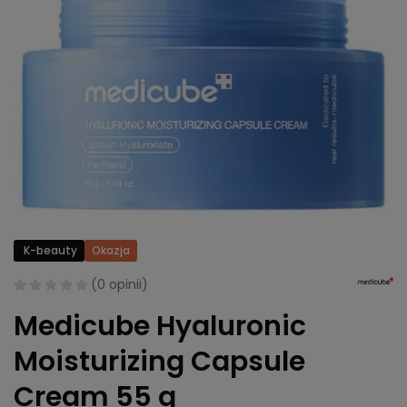
K-beauty
Okazja
(
0 opinii
)
Medicube Hyaluronic
Moisturizing Capsule
Cream 55 g