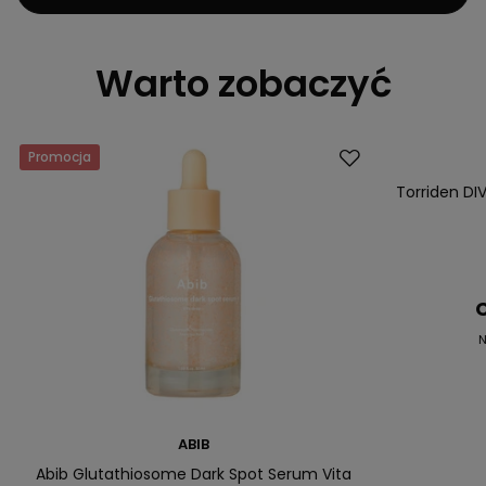
Warto zobaczyć
Promocja
Okazja
Torriden DIV
C
N
ABIB
Abib Glutathiosome Dark Spot Serum Vita