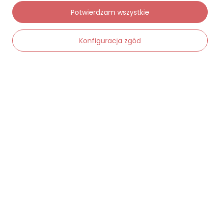
Potwierdzam wszystkie
Konfiguracja zgód
Moje zamówienia
Status zamówienia
-
Dodaj do koszyka
+
Śledzenie przesyłki
Chcę zareklamować produkt
Chcę zwrócić produkt
Chcę wymienić towar
Kontakt
Moje konto
Regulaminy