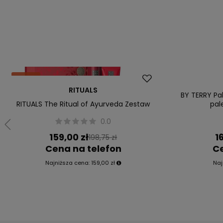
Okazja
Okazja
RITUALS
BY TERRY Pal
RITUALS The Ritual of Ayurveda Zestaw
pal
0.0
159,00 zł
1
198,75 zł
Cena na telefon
Ce
Najniższa cena:
159,00 zł
Naj