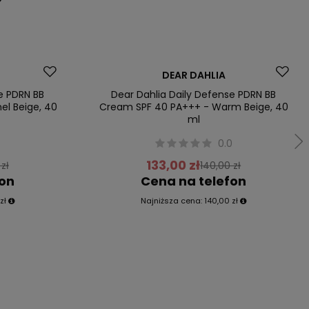
Promocja
DEAR DAHLIA
Nowość
e PDRN BB
Dear Dahlia Daily Defense PDRN BB
l Beige, 40
Cream SPF 40 PA+++ - Warm Beige, 40
ml
0
0.0
133,00 zł
zł
140,00 zł
fon
Cena na telefon
zł
Najniższa cena:
140,00 zł