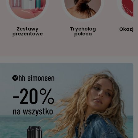
Zestawy
Trycholog
Okazje
prezentowe
poleca