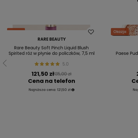
Okazja
Okazja
RARE BEAUTY
Nowość
Nowość
Rare Beauty Soft Pinch Liquid Blush
Spirited róż w płynie do policzków, 7,5 ml
Paese Pude
5.0
121,50 zł
135,00 zł
Cena na telefon
Ce
Najniższa cena:
121,50 zł
Na