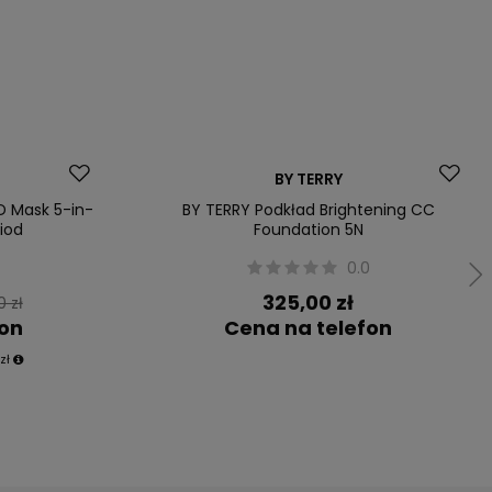
Dostawa za 0 zł
BY TERRY
D Mask 5-in-
BY TERRY Podkład Brightening CC
iod
Foundation 5N
0
0.0
325,00 zł
0 zł
fon
Cena na telefon
zł