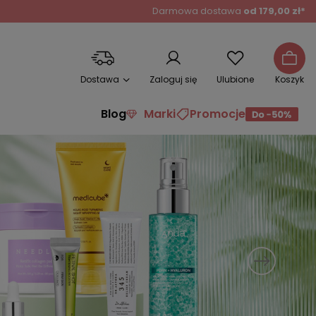
Darmowa dostawa
od 179,00 zł*
Dostawa
Zaloguj się
Ulubione
Koszyk
Blog
Marki
Promocje