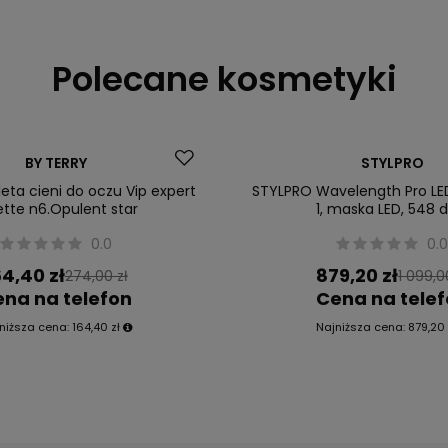
Polecane kosmetyki
Dostawa za 0 zł
BY TERRY
STYLPRO
Okazja
eta cieni do oczu Vip expert
STYLPRO Wavelength Pro LE
ette n6.Opulent star
1, maska LED, 548 d
0.0
0.
64,40 zł
879,20 zł
274,00 zł
1 099,0
na na telefon
Cena na tele
niższa cena:
164,40 zł
Najniższa cena:
879,20 