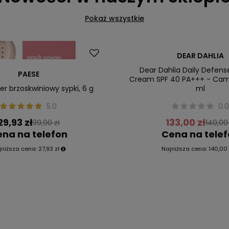
Pokaż wszystkie
Promocja
DEAR DAHLIA
Nowość
Dear Dahlia Daily Defens
PAESE
Cream SPF 40 PA+++ - Came
r brzoskwiniowy sypki, 6 g
ml
5.0
0.
29,93 zł
133,00 zł
39,90 zł
140,00 
na na telefon
Cena na tele
jniższa cena:
27,93 zł
Najniższa cena:
140,00 