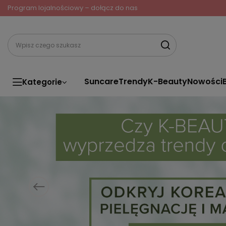
Program lojalnościowy – dołącz do nas
Suncare
Trendy
K-Beauty
Nowości
Kategorie