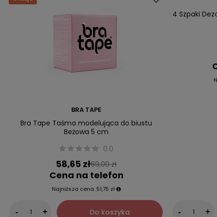
Nasz bestsell
4 Szpaki Dez
C
N
BRA TAPE
Bra Tape Taśma modelująca do biustu
Beżowa 5 cm
0.0
58,65 zł
69,00 zł
Cena na telefon
Najniższa cena:
51,75 zł
Do koszyka
-
+
-
+