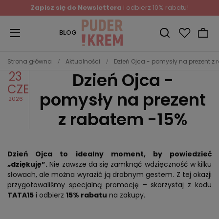
Zapisz się do Newslettera
i odbierz 10% rabatu!
BLOG
Strona główna
Aktualności
Dzień Ojca - pomysły na prezent z
23
Dzień Ojca -
CZE
pomysły na prezent
2026
z rabatem -15%
Dzień Ojca to idealny moment, by powiedzieć
„dziękuję”.
Nie zawsze da się zamknąć wdzięczność w kilku
słowach, ale można wyrazić ją drobnym gestem. Z tej okazji
przygotowaliśmy specjalną promocję – skorzystaj z kodu
TATA15
i odbierz
15% rabatu
na zakupy.