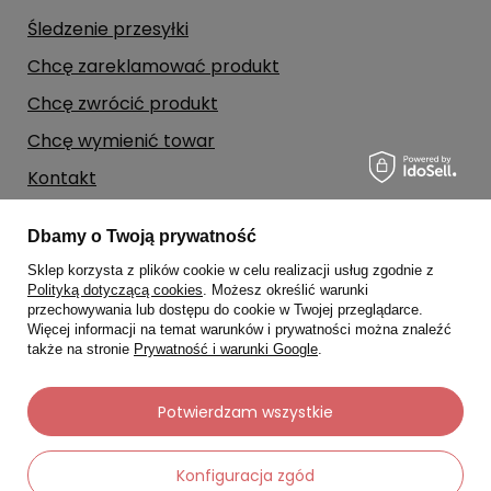
Śledzenie przesyłki
Chcę zareklamować produkt
Chcę zwrócić produkt
Chcę wymienić towar
Kontakt
Dbamy o Twoją prywatność
Moje konto
Sklep korzysta z plików cookie w celu realizacji usług zgodnie z
Polityką dotyczącą cookies
. Możesz określić warunki
Regulaminy
przechowywania lub dostępu do cookie w Twojej przeglądarce.
Więcej informacji na temat warunków i prywatności można znaleźć
także na stronie
Prywatność i warunki Google
.
Dane kontaktowe
Potwierdzam wszystkie
Konfiguracja zgód