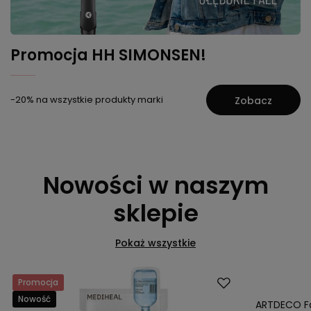
Promocja HH SIMONSEN!
-20% na wszystkie produkty marki
Zobacz
Nowości w naszym
sklepie
Pokaż wszystkie
Promocja
Promocja
Nowość
Nowość
ARTDECO Fa