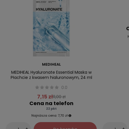
C
MEDIHEAL
MEDIHEAL Hyaluronate Essential Maska w
Płachcie z kwasem hialuronowym, 24 ml
0.0
7,15 zł
11,00 zł
Cena na telefon
22 pkt
Najniższa cena:
7,70 zł