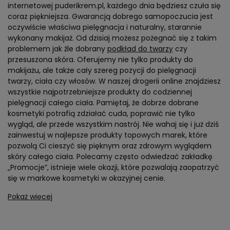
internetowej puderikrem.pl, każdego dnia będziesz czuła się
coraz piękniejsza. Gwarancją dobrego samopoczucia jest
oczywiście właściwa pielęgnacja i naturalny, starannie
wykonany makijaż. Od dzisiaj możesz pożegnać się z takim
problemem jak źle dobrany
podkład do twarzy
czy
przesuszona skóra. Oferujemy nie tylko produkty do
makijażu, ale także cały szereg pozycji do pielęgnacji
twarzy, ciała czy włosów. W naszej drogerii online znajdziesz
wszystkie najpotrzebniejsze produkty do codziennej
pielęgnacji całego ciała. Pamiętaj, że dobrze dobrane
kosmetyki potrafią zdziałać cuda, poprawić nie tylko
wygląd, ale przede wszystkim nastrój. Nie wahaj się i już dziś
zainwestuj w najlepsze produkty topowych marek, które
pozwolą Ci cieszyć się pięknym oraz zdrowym wyglądem
skóry całego ciała. Polecamy często odwiedzać zakładkę
„Promocje”, istnieje wiele okazji, które pozwalają zaopatrzyć
się w markowe kosmetyki w okazyjnej cenie.
Pokaż więcej