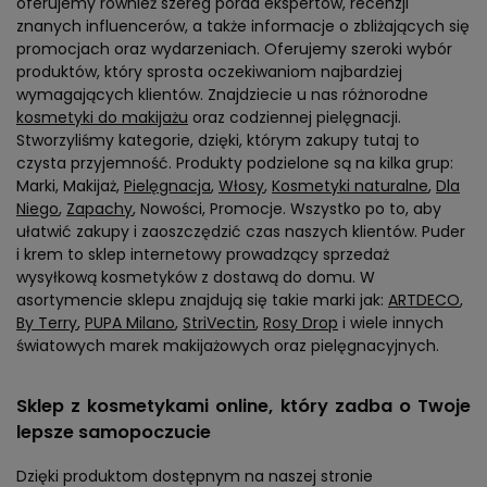
oferujemy również szereg porad ekspertów, recenzji
znanych influencerów, a także informacje o zbliżających się
promocjach oraz wydarzeniach. Oferujemy szeroki wybór
produktów, który sprosta oczekiwaniom najbardziej
wymagających klientów. Znajdziecie u nas różnorodne
kosmetyki do makijażu
oraz codziennej pielęgnacji.
Stworzyliśmy kategorie, dzięki, którym zakupy tutaj to
czysta przyjemność. Produkty podzielone są na kilka grup:
Marki, Makijaż,
Pielęgnacja
,
Włosy
,
Kosmetyki naturalne
,
Dla
Niego
,
Zapachy
, Nowości, Promocje. Wszystko po to, aby
ułatwić zakupy i zaoszczędzić czas naszych klientów. Puder
i krem to sklep internetowy prowadzący sprzedaż
wysyłkową kosmetyków z dostawą do domu. W
asortymencie sklepu znajdują się takie marki jak:
ARTDECO
,
By Terry
,
PUPA Milano
,
StriVectin
,
Rosy Drop
i wiele innych
światowych marek makijażowych oraz pielęgnacyjnych.
Sklep z kosmetykami online, który zadba o Twoje
lepsze samopoczucie
Dzięki produktom dostępnym na naszej stronie