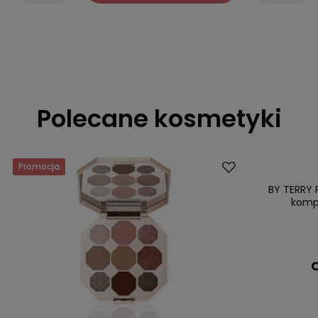
Polecane kosmetyki
Promocja
BY TERRY 
kompa
C