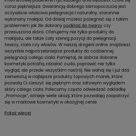
coraz piękniejsza. Gwarancją dobrego samopoczucia jest
oczywiście właściwa pielęgnacja i naturalny, starannie
wykonany makijaż. Od dzisiaj możesz pożegnać się z takim
problemem jak źle dobrany
podkład do twarzy
czy
przesuszona skóra. Oferujemy nie tylko produkty do
makijażu, ale także cały szereg pozycji do pielęgnacji
twarzy, ciała czy włosów. W naszej drogerii online znajdziesz
wszystkie najpotrzebniejsze produkty do codziennej
pielęgnacji całego ciała. Pamiętaj, że dobrze dobrane
kosmetyki potrafią zdziałać cuda, poprawić nie tylko
wygląd, ale przede wszystkim nastrój. Nie wahaj się i już dziś
zainwestuj w najlepsze produkty topowych marek, które
pozwolą Ci cieszyć się pięknym oraz zdrowym wyglądem
skóry całego ciała. Polecamy często odwiedzać zakładkę
„Promocje”, istnieje wiele okazji, które pozwalają zaopatrzyć
się w markowe kosmetyki w okazyjnej cenie.
Pokaż więcej