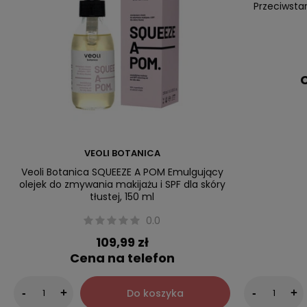
Przeciwsta
C
VEOLI BOTANICA
Veoli Botanica SQUEEZE A POM Emulgujący
olejek do zmywania makijażu i SPF dla skóry
tłustej, 150 ml
0.0
109,99 zł
Cena na telefon
Do koszyka
-
+
-
+