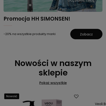
Promocja HH SIMONSEN!
-20% na wszystkie produkty marki
Zobacz
Nowości w naszym
sklepie
Pokaż wszystkie
Nowość
Nowość
Veoli 