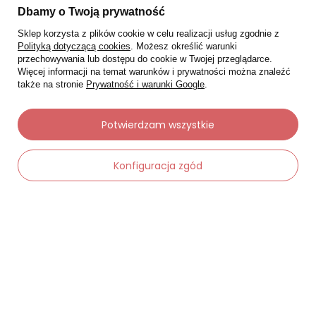
Dbamy o Twoją prywatność
Sklep korzysta z plików cookie w celu realizacji usług zgodnie z
Polityką dotyczącą cookies
. Możesz określić warunki
przechowywania lub dostępu do cookie w Twojej przeglądarce.
Więcej informacji na temat warunków i prywatności można znaleźć
także na stronie
Prywatność i warunki Google
.
Potwierdzam wszystkie
Konfiguracja zgód
Moje zamówienia
Status zamówienia
Śledzenie przesyłki
Chcę zareklamować produkt
Chcę zwrócić produkt