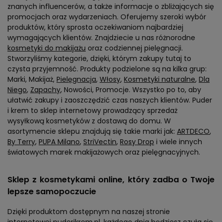
znanych influencerów, a także informacje o zbliżających się
promocjach oraz wydarzeniach. Oferujemy szeroki wybór
produktów, który sprosta oczekiwaniom najbardziej
wymagających klientów. Znajdziecie u nas różnorodne
kosmetyki do makijażu
oraz codziennej pielęgnacji.
Stworzyliśmy kategorie, dzięki, którym zakupy tutaj to
czysta przyjemność. Produkty podzielone są na kilka grup:
Marki, Makijaż,
Pielęgnacja
,
Włosy
,
Kosmetyki naturalne
,
Dla
Niego
,
Zapachy
, Nowości, Promocje. Wszystko po to, aby
ułatwić zakupy i zaoszczędzić czas naszych klientów. Puder
i krem to sklep internetowy prowadzący sprzedaż
wysyłkową kosmetyków z dostawą do domu. W
asortymencie sklepu znajdują się takie marki jak:
ARTDECO
,
By Terry
,
PUPA Milano
,
StriVectin
,
Rosy Drop
i wiele innych
światowych marek makijażowych oraz pielęgnacyjnych.
Sklep z kosmetykami online, który zadba o Twoje
lepsze samopoczucie
Dzięki produktom dostępnym na naszej stronie
internetowej puderikrem.pl, każdego dnia będziesz czuła się