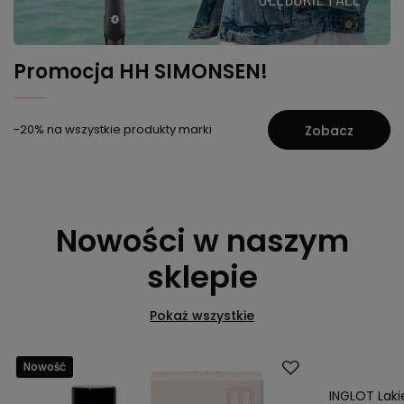
Promocja HH SIMONSEN!
-20% na wszystkie produkty marki
Zobacz
Nowości w naszym
sklepie
Pokaż wszystkie
Nowość
Nowość
INGLOT Lakie