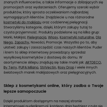
znanych influencerów, a także informacje o zbliżających się
promocjach oraz wydarzeniach. Oferujemy szeroki wybór
produktów, który sprosta oczekiwaniom najbardziej
wymagających klientów. Znajdziecie u nas różnorodne
kosmetyki do makijażu
oraz codziennej pielęgnacji.
Stworzyliśmy kategorie, dzięki, którym zakupy tutaj to
czysta przyjemność. Produkty podzielone są na kilka grup:
Marki, Makijaż,
Pielęgnacja
,
Włosy
,
Kosmetyki naturalne
,
Dla
Niego
,
Zapachy
, Nowości, Promocje. Wszystko po to, aby
ułatwić zakupy i zaoszczędzić czas naszych klientów. Puder
i krem to sklep internetowy prowadzący sprzedaż
wysyłkową kosmetyków z dostawą do domu. W
asortymencie sklepu znajdują się takie marki jak:
ARTDECO
,
By Terry
,
PUPA Milano
,
StriVectin
,
Rosy Drop
i wiele innych
światowych marek makijażowych oraz pielęgnacyjnych.
Sklep z kosmetykami online, który zadba o Twoje
lepsze samopoczucie
Dzięki produktom dostępnym na naszej stronie
internetowej puderikrem.pl, każdego dnia będziesz czuła się