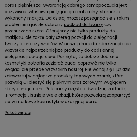
coraz piękniejsza. Gwarancją dobrego samopoczucia jest
oczywiście właściwa pielęgnacja i naturalny, starannie
wykonany makijaż. Od dzisiaj możesz pożegnać się z takim
problemem jak źle dobrany
podkład do twarzy
czy
przesuszona skóra. Oferujemy nie tylko produkty do
makijażu, ale także cały szereg pozycji do pielęgnacji
twarzy, ciała czy włosów. W naszej drogerii online znajdziesz
wszystkie najpotrzebniejsze produkty do codziennej
pielęgnacji całego ciała. Pamiętaj, że dobrze dobrane
kosmetyki potrafią zdziałać cuda, poprawić nie tylko
wygląd, ale przede wszystkim nastrój. Nie wahaj się i już dziś
zainwestuj w najlepsze produkty topowych marek, które
pozwolą Ci cieszyć się pięknym oraz zdrowym wyglądem
skóry całego ciała. Polecamy często odwiedzać zakładkę
„Promocje”, istnieje wiele okazji, które pozwalają zaopatrzyć
się w markowe kosmetyki w okazyjnej cenie.
Pokaż więcej