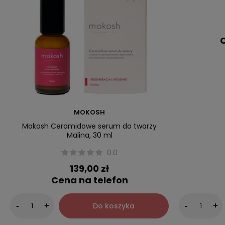
C
MOKOSH
Mokosh Ceramidowe serum do twarzy
Malina, 30 ml
0.0
139,00 zł
Cena na telefon
Do koszyka
-
+
-
+