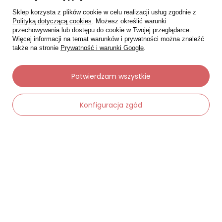
Sklep korzysta z plików cookie w celu realizacji usług zgodnie z
Polityką dotyczącą cookies
. Możesz określić warunki
przechowywania lub dostępu do cookie w Twojej przeglądarce.
Więcej informacji na temat warunków i prywatności można znaleźć
także na stronie
Prywatność i warunki Google
.
Potwierdzam wszystkie
Konfiguracja zgód
Moje zamówienia
Status zamówienia
Śledzenie przesyłki
Chcę zareklamować produkt
Chcę zwrócić produkt
Chcę wymienić towar