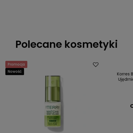
Polecane kosmetyki
Promocja
Dostawa za 0 
Nowość
Nasz bestsell
Korres 
Ujędrn
C