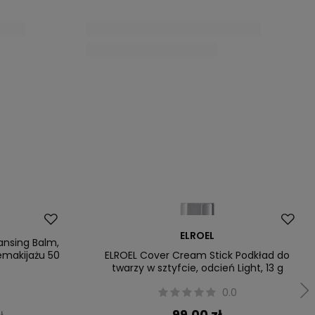
Nowość
WELEDA
dla mężczyzn
WELEDA Love, kremowy płyn pod
prysznic z różą, 200 ml
0
0.0
39,90 zł
zł
Cena na telefon
fon
zł