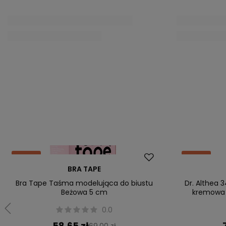
Nowość
Dostawa za 0
INGLOT
Promocja
INGLOT Kremowy bronzer w sztyfcie
BY TERRY
Nowość
Warm Brown 112, 6,2 g
pi
0.0
81,00 zł
2
Cena na telefon
Ce
Naj