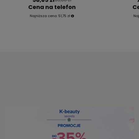
Okazja
Okazja
BRA TAPE
Bra Tape Taśma modelująca do biustu
Dr. Althea 
Beżowa 5 cm
kremowa 
0.0
58,65 zł
69,00 zł
Cena na telefon
Ce
Najniższa cena:
51,75 zł
Na