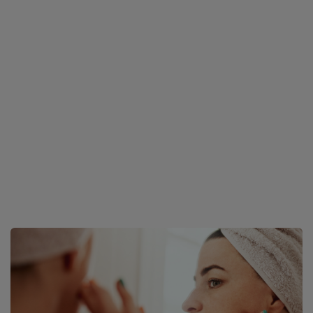
K-beauty Secrets - promocje do
-35%
Odkryj świat koreańskiej pielęgnacji i makijażu. Wybrane
kosmetyki K-beauty kupisz nawet
do -35% taniej
. To
idealna okazja, aby poznać kultowe produkty i zadbać o
swoją skórę z koreańską precyzją.
Czytaj więcej