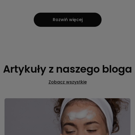
Marka KORRES do -45% na całą
markę
Przygotuj skórę na słoneczne dni z KORRES. Skorzystaj z
rabatów do
-45%
na całą markę i odkryj linię Yoghurt
Suncare, która łączy wysoką ochronę SPF z
intensywnym nawilżeniem.
Czytaj więcej
Rozwiń więcej