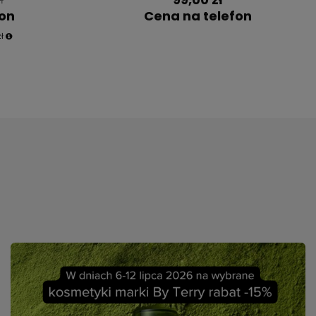
ELROEL
eansing Balm,
emakijażu 50
ELROEL Cover Cream Stick Podkład do
twarzy w sztyfcie, odcień Light, 13 g
0
0.0
99,00 zł
ł
fon
Cena na telefon
ł