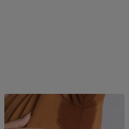
Marka tygodnia By Terry -15%
Skorzystaj z rabatu
-15%
na wybrane kosmetyki marki.
To doskonały moment, aby poznać luksusowe produkty
pielęgnacyjno-makijażowe By Terry.
Czytaj więcej