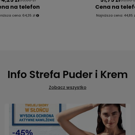
Polecane kosmetyki
Okazja
DR. ALTHEA
DR. ALTHEA
Dr. Althea Pure Grinding Cl
345 Relief Cream Mist Kojąca
Balsam do mycia twarzy i d
mgiełka do twarzy 100 ml
ml
0.0
0.
74,25 zł
51,75 zł
99,00 zł
69,00 z
na na telefon
Cena na tele
jniższa cena:
64,35 zł
Najniższa cena:
44,85 z