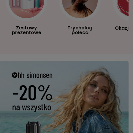
Zestawy
Trycholog
Okazje
prezentowe
poleca