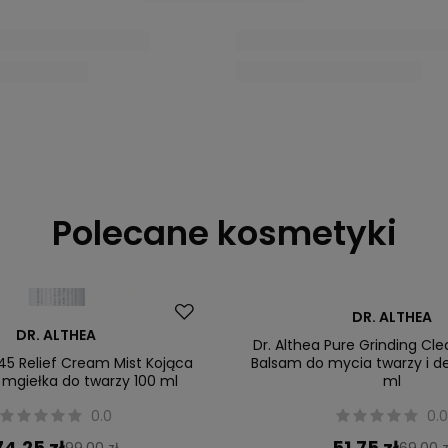
Pokaż wszystkie
 zł
Okazja
BY TERRY
HAGI
Nowość
 Mgiełka rozświetlająco-
Hagi Whisky Barber Zestaw 
elęgnacyjna, 100 ml
0.
5.0
72,00 zł
320,00 zł
58,80 zł
84,00 
na na telefon
Cena na tele
niższa cena:
320,00 zł
Najniższa cena:
58,80 
Więcej opcji