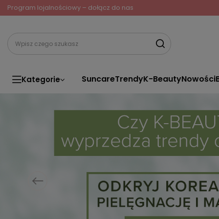
Program lojalnościowy – dołącz do nas
Suncare
Trendy
K-Beauty
Nowości
Kategorie