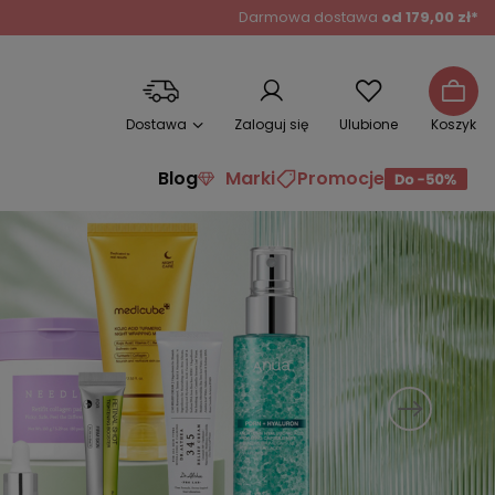
Darmowa dostawa
od 179,00 zł*
Dostawa
Zaloguj się
Ulubione
Koszyk
Blog
Marki
Promocje