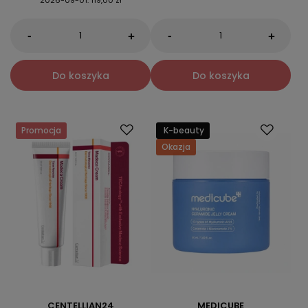
2026-09-01
:
119,00 zł
-
-
+
+
Do koszyka
Do koszyka
Promocja
K-beauty
Okazja
CENTELLIAN24
MEDICUBE