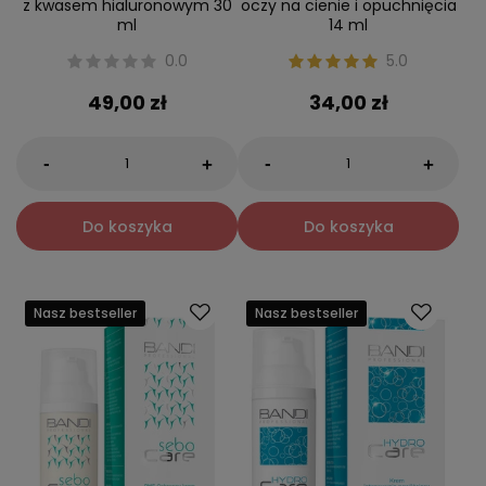
z kwasem hialuronowym 30
oczy na cienie i opuchnięcia
ml
14 ml
0.0
5.0
49,00 zł
34,00 zł
-
-
+
+
Do koszyka
Do koszyka
Nasz bestseller
Nasz bestseller