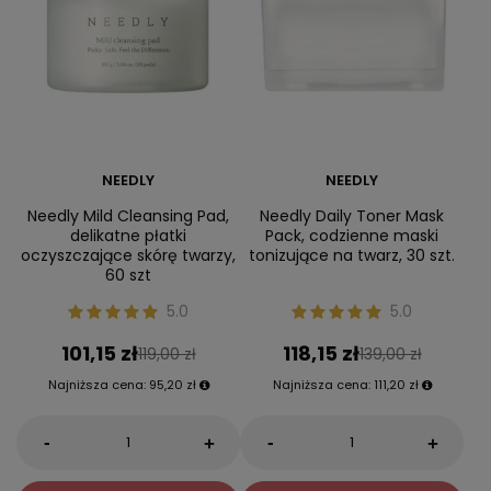
NEEDLY
NEEDLY
Needly Mild Cleansing Pad,
Needly Daily Toner Mask
delikatne płatki
Pack, codzienne maski
oczyszczające skórę twarzy,
tonizujące na twarz, 30 szt.
60 szt
5.0
5.0
101,15 zł
118,15 zł
119,00 zł
139,00 zł
Najniższa cena:
95,20 zł
Najniższa cena:
111,20 zł
-
-
+
+