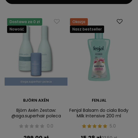
Dostawa za 0 zł
Okazja
Nowość
Nasz bestseller
BJÖRN AXÉN
FENJAL
Björn Axén Zestaw:
Fenjal Balsam do ciala Body
@aga.superhair poleca
Milk Intensive 200 ml
0.0
5.0
299,00 zł
15,28 zł
23,50 zł