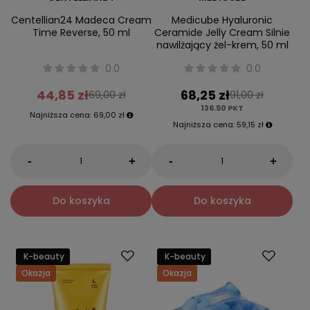
Centellian24 Madeca Cream
Medicube Hyaluronic
Time Reverse, 50 ml
Ceramide Jelly Cream Silnie
nawilżający żel-krem, 50 ml
0.0
0.0
44,85 zł
68,25 zł
69,00 zł
91,00 zł
136.50
PKT
Najniższa cena:
69,00 zł
Najniższa cena:
59,15 zł
-
-
+
+
Do koszyka
Do koszyka
K-beauty
K-beauty
Okazja
Okazja