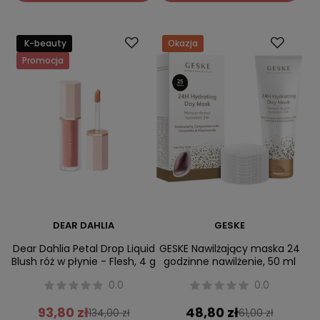
K-beauty
Okazja
Promocja
DEAR DAHLIA
GESKE
Dear Dahlia Petal Drop Liquid
GESKE Nawilżający maska 24
Blush róż w płynie - Flesh, 4 g
godzinne nawilżenie, 50 ml
0.0
0.0
93,80 zł
48,80 zł
134,00 zł
61,00 zł