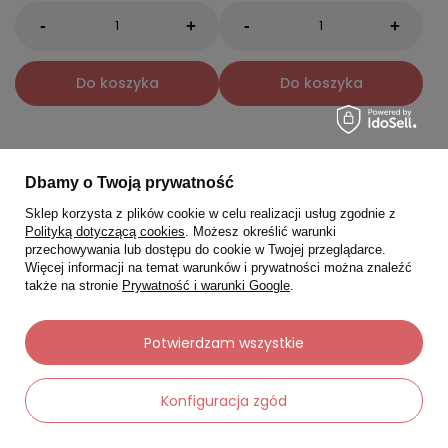
-
-
+
+
Do koszyka
Do koszyka
Dostawa za 0 zł
Dostawa za 0 zł
Dbamy o Twoją prywatność
Sklep korzysta z plików cookie w celu realizacji usług zgodnie z
Polityką dotyczącą cookies
. Możesz określić warunki
przechowywania lub dostępu do cookie w Twojej przeglądarce.
Więcej informacji na temat warunków i prywatności można znaleźć
także na stronie
Prywatność i warunki Google
.
Potwierdzam wszystkie
Konfiguracja zgód
BY TERRY
BY TERRY