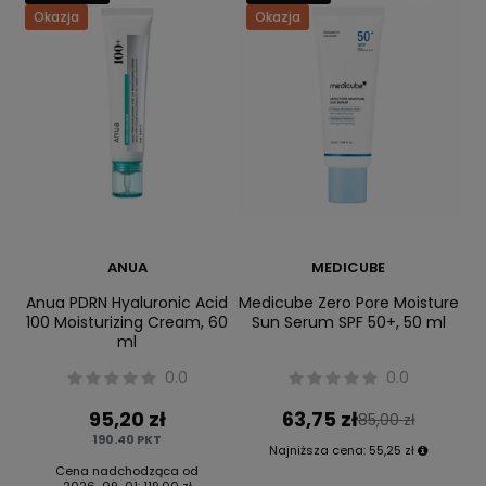
Okazja
Okazja
ANUA
MEDICUBE
Anua PDRN Hyaluronic Acid
Medicube Zero Pore Moisture
100 Moisturizing Cream, 60
Sun Serum SPF 50+, 50 ml
ml
0.0
0.0
95,20 zł
63,75 zł
85,00 zł
190.40
PKT
Najniższa cena:
55,25 zł
Cena nadchodząca od