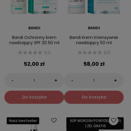
BANDI
BANDI
Bandi Ochronny krem
Bandi Krem intensywnie
nawilzający SPF 20 50 ml
nawilżający 50 ml
0.0
0.0
52,00 zł
58,00 zł
-
-
+
+
Do koszyka
Do koszyka
Nasz bestseller
KUP MOKOSH POWYŻEJ 159 ZŁ
| ŻEL GRATIS