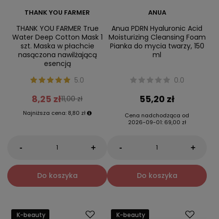
THANK YOU FARMER
ANUA
THANK YOU FARMER True
Anua PDRN Hyaluronic Acid
Water Deep Cotton Mask 1
Moisturizing Cleansing Foam
szt. Maska w płachcie
Pianka do mycia twarzy, 150
nasączona nawilżającą
ml
esencją
5.0
0.0
8,25 zł
55,20 zł
11,00 zł
Najniższa cena:
8,80 zł
Cena nadchodząca od
2026-09-01
:
69,00 zł
-
-
+
+
Do koszyka
Do koszyka
K-beauty
K-beauty