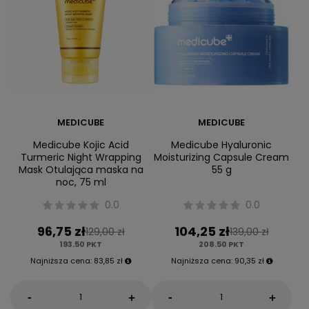
MEDICUBE
MEDICUBE
Medicube Kojic Acid
Medicube Hyaluronic
Turmeric Night Wrapping
Moisturizing Capsule Cream
Mask Otulająca maska na
55 g
noc, 75 ml
0.0
0.0
96,75 zł
104,25 zł
129,00 zł
139,00 zł
193.50
PKT
208.50
PKT
Najniższa cena:
83,85 zł
Najniższa cena:
90,35 zł
-
-
+
+