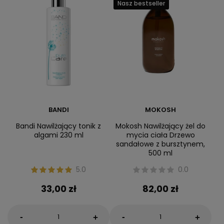
Nasz bestseller
BANDI
MOKOSH
Bandi Nawilżający tonik z
Mokosh Nawilżający żel do
algami 230 ml
mycia ciała Drzewo
sandałowe z bursztynem,
500 ml
5.0
0.0
33,00 zł
82,00 zł
-
-
+
+