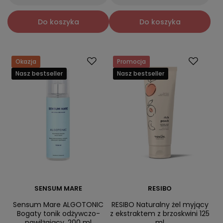
Do koszyka
Do koszyka
Okazja
Promocja
Nasz bestseller
Nasz bestseller
SENSUM MARE
RESIBO
Sensum Mare ALGOTONIC
RESIBO Naturalny żel myjący
Bogaty tonik odżywczo-
z ekstraktem z brzoskwini 125
nawilżający, 200 ml
ml