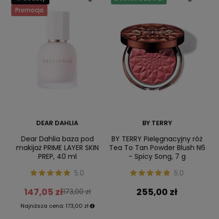
Promocja
DEAR DAHLIA
BY TERRY
Dear Dahlia baza pod
BY TERRY Pielęgnacyjny róż
makijaż PRIME LAYER SKIN
Tea To Tan Powder Blush N6
PREP, 40 ml
- Spicy Song, 7 g
5.0
5.0
147,05 zł
255,00 zł
173,00 zł
Najniższa cena:
173,00 zł