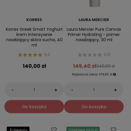
KORRES
LAURA MERCIER
Korres Greek Smart Yoghurt
Laura Mercier Pure Canvas
krem intensywnie
Primer Hydrating - primer
nawilżający skóra sucha, 40
nawilżający, 30 ml
ml
5.0
0.0
140,00 zł
149,40 zł
249,00 zł
Najniższa cena:
174,30 zł
-
-
+
+
Do koszyka
Do koszyka
K-beauty
Dostawa za 0 zł