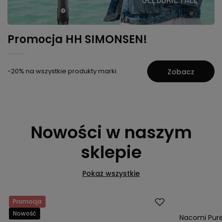
Promocja HH SIMONSEN!
-20% na wszystkie produkty marki
Zobacz
Nowości w naszym
sklepie
Pokaż wszystkie
Promocja
Promocja
Nowość
Nowość
Nacomi Pure