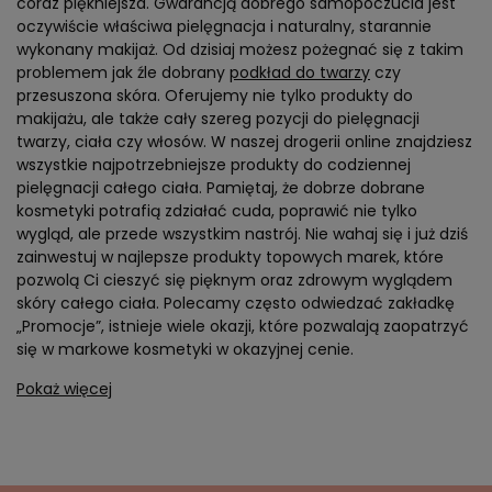
coraz piękniejsza. Gwarancją dobrego samopoczucia jest
oczywiście właściwa pielęgnacja i naturalny, starannie
wykonany makijaż. Od dzisiaj możesz pożegnać się z takim
problemem jak źle dobrany
podkład do twarzy
czy
przesuszona skóra. Oferujemy nie tylko produkty do
makijażu, ale także cały szereg pozycji do pielęgnacji
twarzy, ciała czy włosów. W naszej drogerii online znajdziesz
wszystkie najpotrzebniejsze produkty do codziennej
pielęgnacji całego ciała. Pamiętaj, że dobrze dobrane
kosmetyki potrafią zdziałać cuda, poprawić nie tylko
wygląd, ale przede wszystkim nastrój. Nie wahaj się i już dziś
zainwestuj w najlepsze produkty topowych marek, które
pozwolą Ci cieszyć się pięknym oraz zdrowym wyglądem
skóry całego ciała. Polecamy często odwiedzać zakładkę
„Promocje”, istnieje wiele okazji, które pozwalają zaopatrzyć
się w markowe kosmetyki w okazyjnej cenie.
Pokaż więcej