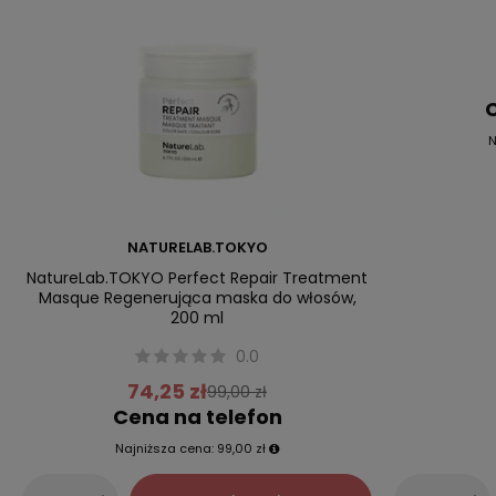
C
N
NATURELAB.TOKYO
NatureLab.TOKYO Perfect Repair Treatment
Masque Regenerująca maska do włosów,
200 ml
0.0
74,25 zł
99,00 zł
Cena na telefon
Najniższa cena:
99,00 zł