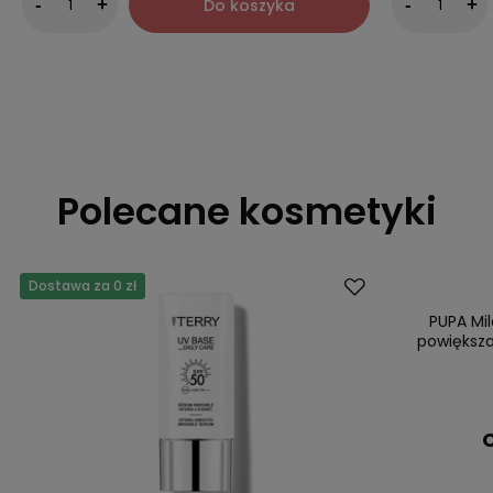
Do koszyka
-
+
-
+
Polecane kosmetyki
Dostawa za 0 zł
PUPA Mi
powiększa
C