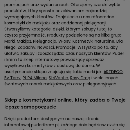
promocjach oraz wydarzeniach. Oferujemy szeroki wybór
produktów, który sprosta oczekiwaniom najbardziej
wymagających klientów. Znajdziecie u nas różnorodne
kosmetyki do makijażu
oraz codziennej pielęgnacji.
Stworzyliśmy kategorie, dzięki, którym zakupy tutaj to
czysta przyjemność. Produkty podzielone są na kilka grup:
Marki, Makijaż,
Pielęgnacja
,
Włosy
,
Kosmetyki naturalne
,
Dla
Niego
,
Zapachy
, Nowości, Promocje. Wszystko po to, aby
ułatwić zakupy i zaoszczędzić czas naszych klientów. Puder
i krem to sklep internetowy prowadzący sprzedaż
wysyłkową kosmetyków z dostawą do domu. W
asortymencie sklepu znajdują się takie marki jak:
ARTDECO
,
By Terry
,
PUPA Milano
,
StriVectin
,
Rosy Drop
i wiele innych
światowych marek makijażowych oraz pielęgnacyjnych.
Sklep z kosmetykami online, który zadba o Twoje
lepsze samopoczucie
Dzięki produktom dostępnym na naszej stronie
internetowej puderikrem.pl, każdego dnia będziesz czuła się