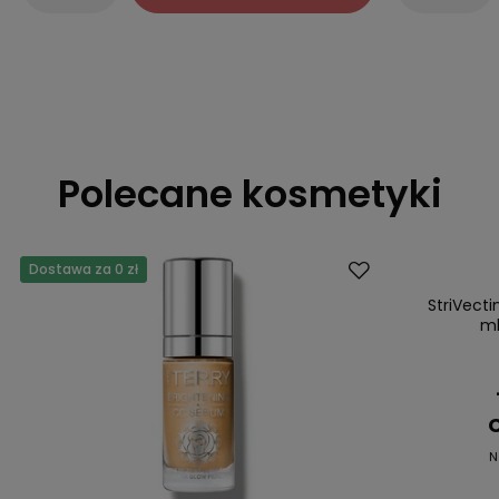
Polecane kosmetyki
Dostawa za 0 zł
Okazja
StriVecti
ml
C
N