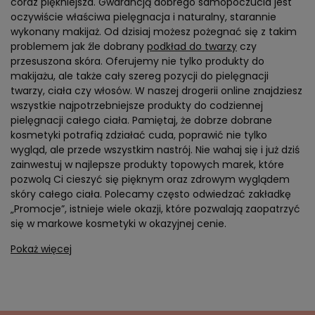
coraz piękniejsza. Gwarancją dobrego samopoczucia jest
oczywiście właściwa pielęgnacja i naturalny, starannie
wykonany makijaż. Od dzisiaj możesz pożegnać się z takim
problemem jak źle dobrany
podkład do twarzy
czy
przesuszona skóra. Oferujemy nie tylko produkty do
makijażu, ale także cały szereg pozycji do pielęgnacji
twarzy, ciała czy włosów. W naszej drogerii online znajdziesz
wszystkie najpotrzebniejsze produkty do codziennej
pielęgnacji całego ciała. Pamiętaj, że dobrze dobrane
kosmetyki potrafią zdziałać cuda, poprawić nie tylko
wygląd, ale przede wszystkim nastrój. Nie wahaj się i już dziś
zainwestuj w najlepsze produkty topowych marek, które
pozwolą Ci cieszyć się pięknym oraz zdrowym wyglądem
skóry całego ciała. Polecamy często odwiedzać zakładkę
„Promocje”, istnieje wiele okazji, które pozwalają zaopatrzyć
się w markowe kosmetyki w okazyjnej cenie.
Pokaż więcej