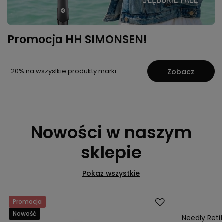
Promocja HH SIMONSEN!
-20% na wszystkie produkty marki
Zobacz
Nowości w naszym
sklepie
Pokaż wszystkie
Promocja
Okazja
Nowość
Nowość
Needly Reti