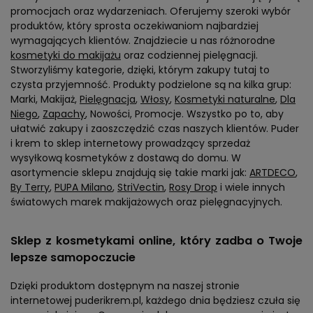
promocjach oraz wydarzeniach. Oferujemy szeroki wybór
produktów, który sprosta oczekiwaniom najbardziej
wymagających klientów. Znajdziecie u nas różnorodne
kosmetyki do makijażu
oraz codziennej pielęgnacji.
Stworzyliśmy kategorie, dzięki, którym zakupy tutaj to
czysta przyjemność. Produkty podzielone są na kilka grup:
Marki, Makijaż,
Pielęgnacja
,
Włosy
,
Kosmetyki naturalne
,
Dla
Niego
,
Zapachy
, Nowości, Promocje. Wszystko po to, aby
ułatwić zakupy i zaoszczędzić czas naszych klientów. Puder
i krem to sklep internetowy prowadzący sprzedaż
wysyłkową kosmetyków z dostawą do domu. W
asortymencie sklepu znajdują się takie marki jak:
ARTDECO
,
By Terry
,
PUPA Milano
,
StriVectin
,
Rosy Drop
i wiele innych
światowych marek makijażowych oraz pielęgnacyjnych.
Sklep z kosmetykami online, który zadba o Twoje
lepsze samopoczucie
Dzięki produktom dostępnym na naszej stronie
internetowej puderikrem.pl, każdego dnia będziesz czuła się