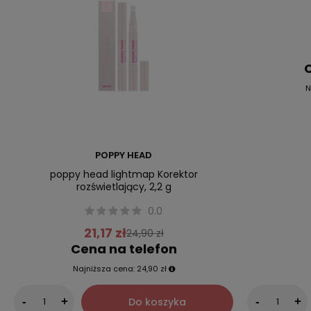
C
N
POPPY HEAD
poppy head lightmap Korektor
rozświetlający, 2,2 g
0.0
21,17 zł
24,90 zł
Cena na telefon
Najniższa cena:
24,90 zł
Do koszyka
-
+
-
+