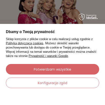
Dbamy o Twoją prywatność
Sklep korzysta z plików cookie w celu realizacji usług zgodnie z
Polityką dotyczącą cookies
. Możesz określić warunki
przechowywania lub dostępu do cookie w Twojej przeglądarce.
Więcej informacji na temat warunków i prywatności można znaleźć
także na stronie
Prywatność i warunki Google
.
Moje zamówienia
Status zamówienia
Potwierdzam wszystkie
Śledzenie przesyłki
Konfiguracja zgód
Chcę zareklamować produkt
Chcę zwrócić produkt
Chcę wymienić towar