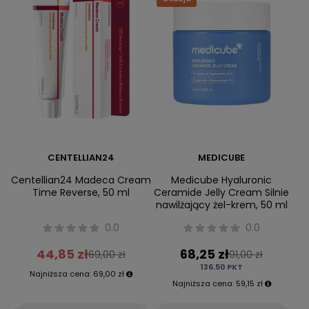
CENTELLIAN24
MEDICUBE
Centellian24 Madeca Cream
Medicube Hyaluronic
Time Reverse, 50 ml
Ceramide Jelly Cream Silnie
nawilżający żel-krem, 50 ml
0.0
0.0
44,85 zł
68,25 zł
69,00 zł
91,00 zł
136.50
PKT
Najniższa cena:
69,00 zł
Najniższa cena:
59,15 zł