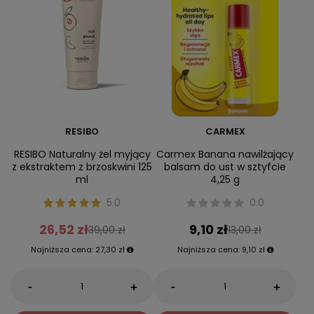
RESIBO
CARMEX
RESIBO Naturalny żel myjący
Carmex Banana nawilżający
z ekstraktem z brzoskwini 125
balsam do ust w sztyfcie
ml
4,25 g
5.0
0.0
26,52 zł
9,10 zł
39,00 zł
13,00 zł
Najniższa cena:
27,30 zł
Najniższa cena:
9,10 zł
-
-
+
+