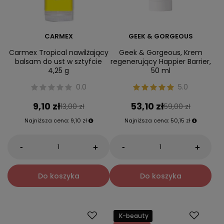
CARMEX
GEEK & GORGEOUS
Carmex Tropical nawilżający
Geek & Gorgeous, Krem
balsam do ust w sztyfcie
regenerujący Happier Barrier,
4,25 g
50 ml
0.0
5.0
9,10 zł
53,10 zł
13,00 zł
59,00 zł
Najniższa cena:
9,10 zł
Najniższa cena:
50,15 zł
-
-
+
+
Do koszyka
Do koszyka
K-beauty