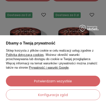
Dostawa za 0 zł
Dostawa za 0 zł
Dbamy o Twoją prywatność
Sklep korzysta z plików cookie w celu realizacji usług zgodnie z
Polityką dotyczącą cookies
. Możesz określić warunki
przechowywania lub dostępu do cookie w Twojej przeglądarce.
Więcej informacji na temat warunków i prywatności można znaleźć
także na stronie
Prywatność i warunki Google
.
BY TERRY
BY TERRY
Potwierdzam wszystkie
BY TERRY Pielęgnacyjny róż
BY TERRY Pielęgnacyjny róż
Tea To Tan Powder Blush N1 -
Tea To Tan Powder Blush N2
Rosy Romance, 7 g
- Melon Melody, 7 g
Konfiguracja zgód
5.0
5.0