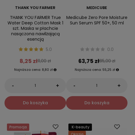
THANK YOU FARMER
MEDICUBE
THANK YOU FARMER True
Medicube Zero Pore Moisture
Water Deep Cotton Mask 1
Sun Serum SPF 50+, 50 ml
szt. Maska w płachcie
nasączona nawilżającą
esencją
5.0
0.0
8,25 zł
63,75 zł
11,00 zł
85,00 zł
Najniższa cena:
8,80 zł
Najniższa cena:
55,25 zł
-
-
+
+
Do koszyka
Do koszyka
Promocja
K-beauty
Okazja