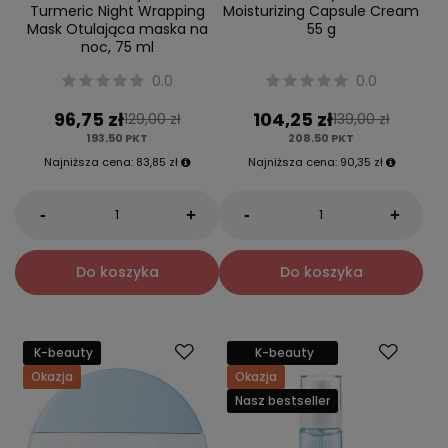
Turmeric Night Wrapping
Moisturizing Capsule Cream
Mask Otulająca maska na
55 g
noc, 75 ml
0.0
0.0
96,75 zł
104,25 zł
129,00 zł
139,00 zł
193.50
PKT
208.50
PKT
Najniższa cena:
83,85 zł
Najniższa cena:
90,35 zł
-
-
+
+
Do koszyka
Do koszyka
K-beauty
K-beauty
Okazja
Okazja
Nasz bestseller