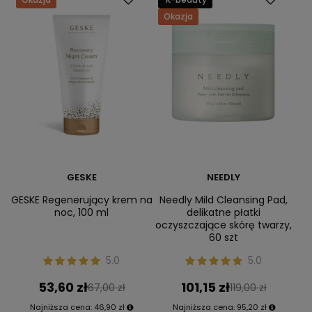
Okazja
GESKE
NEEDLY
GESKE Regenerujący krem na
Needly Mild Cleansing Pad,
noc, 100 ml
delikatne płatki
oczyszczające skórę twarzy,
60 szt
5.0
5.0
53,60 zł
101,15 zł
67,00 zł
119,00 zł
Najniższa cena:
46,90 zł
Najniższa cena:
95,20 zł