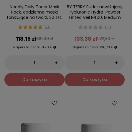
Needly Daily Toner Mask
BY TERRY Puder nawilżający
Pack, codzienne maski
Hyaluronic Hydra-Powder
tonizujące na twarz, 30 szt.
Tinted Veil N400. Medium
5.0
0.0
118,15 zł
133,38 zł
139,00 zł
222,30 zł
Najniższa cena:
111,20 zł
Najniższa cena:
166,73 zł
-
-
+
+
Do koszyka
Do koszyka