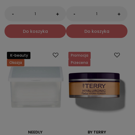
-
-
+
+
Do koszyka
Do koszyka
K-beauty
Promocja
Okazja
Przecena
NEEDLY
BY TERRY