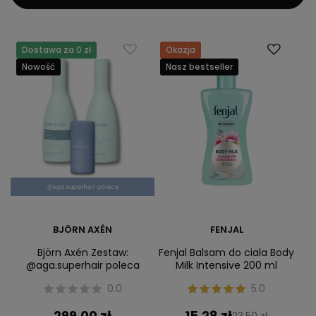
Dostawa za 0 zł
Okazja
Nowość
Nasz bestseller
BJÖRN AXÉN
FENJAL
Björn Axén Zestaw:
Fenjal Balsam do ciala Body
@aga.superhair poleca
Milk Intensive 200 ml
0.0
5.0
299,00 zł
15,28 zł
23,50 zł