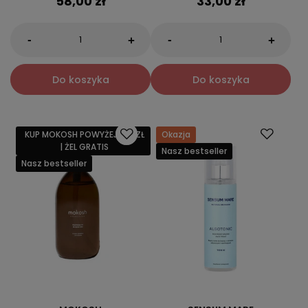
58,00 zł
33,00 zł
-
-
+
+
Do koszyka
Do koszyka
KUP MOKOSH POWYŻEJ 159 ZŁ
Okazja
| ŻEL GRATIS
Nasz bestseller
Nasz bestseller