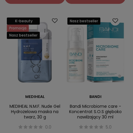
K-beauty
Nasz bestseller
Promocja
Nasz bestseller
MEDIHEAL
BANDI
MEDIHEAL N.M.F. Nude Gel
Bandi Microbiome care -
Hydrożelowa maska na
Koncentrat S.O.S głęboko
twarz, 30 g
nawilżający 30 ml
0.0
5.0