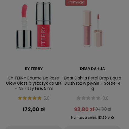
Promocja
BY TERRY
DEAR DAHLIA
BY TERRY Baume De Rose
Dear Dahlia Petal Drop Liquid
Glow Gloss błyszczyk do ust
Blush róż w płynie - Softie, 4
– N3 Fizzy Fire, 5 ml
g
5.0
0.0
172,00 zł
93,80 zł
134,00 zł
Najniższa cena:
113,90 zł