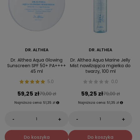
DR. ALTHEA
DR. ALTHEA
Dr. Althea Aqua Glowing
Dr. Althea Aqua Marine Jelly
Sunscreen SPF 50+ PA++++
Mist nawilżająca mgiełka do
45 ml
twarzy, 100 ml
5.0
0.0
59,25 zł
59,25 zł
79,00 zł
79,00 zł
Najniższa cena:
51,35 zł
Najniższa cena:
51,35 zł
-
-
+
+
Do koszyka
Do koszyka