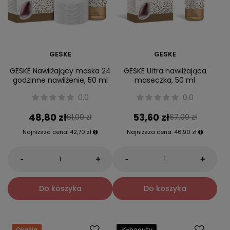
GESKE
GESKE
GESKE Nawilżający maska 24
GESKE Ultra nawilżająca
godzinne nawilżenie, 50 ml
maseczka, 50 ml
0.0
0.0
48,80 zł
53,60 zł
61,00 zł
67,00 zł
Najniższa cena:
42,70 zł
Najniższa cena:
46,90 zł
-
-
+
+
Do koszyka
Do koszyka
Okazja
K-beauty