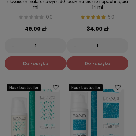
z kwasem hialuronowym 30
oczy na cienie i opuchnięcia
ml
14 ml
0.0
5.0
49,00 zł
34,00 zł
-
-
+
+
Do koszyka
Do koszyka
Nasz bestseller
Nasz bestseller