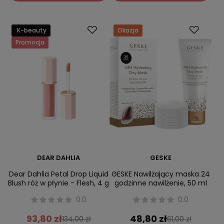
K-beauty
Okazja
Promocja
DEAR DAHLIA
GESKE
Dear Dahlia Petal Drop Liquid
GESKE Nawilżający maska 24
Blush róż w płynie - Flesh, 4 g
godzinne nawilżenie, 50 ml
0.0
0.0
93,80 zł
48,80 zł
134,00 zł
61,00 zł