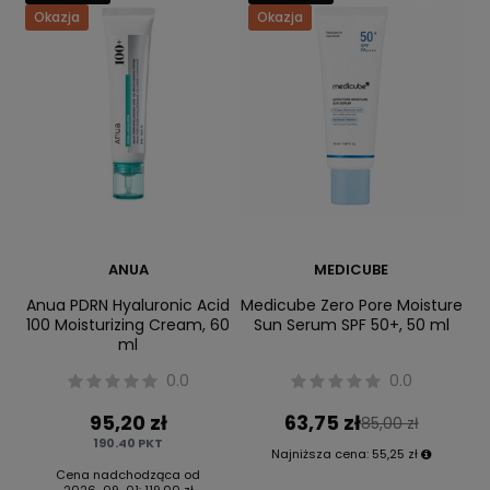
Okazja
Okazja
ANUA
MEDICUBE
Anua PDRN Hyaluronic Acid
Medicube Zero Pore Moisture
100 Moisturizing Cream, 60
Sun Serum SPF 50+, 50 ml
ml
0.0
0.0
95,20 zł
63,75 zł
85,00 zł
190.40
PKT
Najniższa cena:
55,25 zł
Cena nadchodząca od