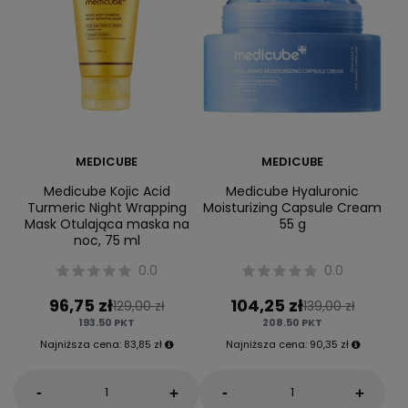
MEDICUBE
MEDICUBE
Medicube Kojic Acid
Medicube Hyaluronic
Turmeric Night Wrapping
Moisturizing Capsule Cream
Mask Otulająca maska na
55 g
noc, 75 ml
0.0
0.0
96,75 zł
104,25 zł
129,00 zł
139,00 zł
193.50
PKT
208.50
PKT
Najniższa cena:
83,85 zł
Najniższa cena:
90,35 zł
-
-
+
+