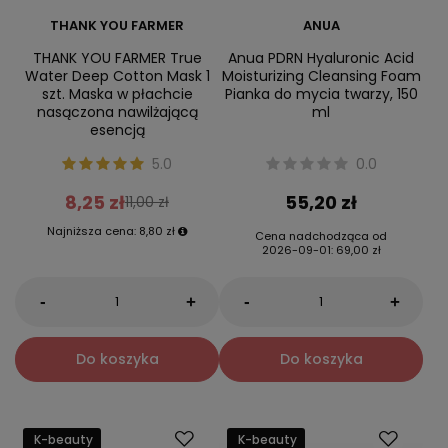
THANK YOU FARMER
ANUA
THANK YOU FARMER True
Anua PDRN Hyaluronic Acid
Water Deep Cotton Mask 1
Moisturizing Cleansing Foam
szt. Maska w płachcie
Pianka do mycia twarzy, 150
nasączona nawilżającą
ml
esencją
5.0
0.0
8,25 zł
55,20 zł
11,00 zł
Najniższa cena:
8,80 zł
Cena nadchodząca od
2026-09-01
:
69,00 zł
-
-
+
+
Do koszyka
Do koszyka
K-beauty
K-beauty