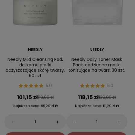
NEEDLY
NEEDLY
Needly Mild Cleansing Pad,
Needly Daily Toner Mask
delikatne płatki
Pack, codzienne maski
oczyszczające skórę twarzy,
tonizujące na twarz, 30 szt.
60 szt
5.0
5.0
101,15 zł
118,15 zł
119,00 zł
139,00 zł
Najniższa cena:
95,20 zł
Najniższa cena:
111,20 zł
-
-
+
+