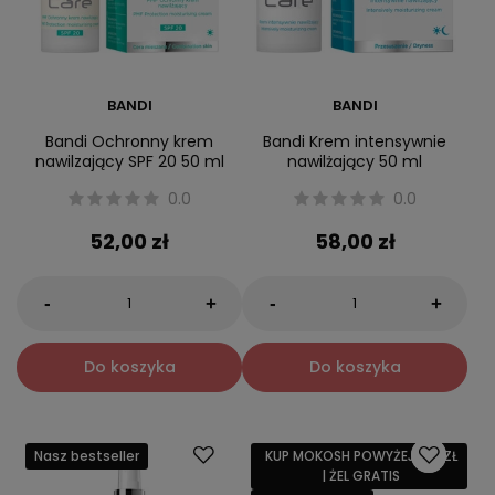
BANDI
BANDI
Bandi Ochronny krem
Bandi Krem intensywnie
nawilzający SPF 20 50 ml
nawilżający 50 ml
0.0
0.0
52,00 zł
58,00 zł
-
-
+
+
Do koszyka
Do koszyka
Nasz bestseller
KUP MOKOSH POWYŻEJ 159 ZŁ
| ŻEL GRATIS