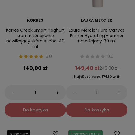
KORRES
LAURA MERCIER
Korres Greek Smart Yoghurt
Laura Mercier Pure Canvas
krem intensywnie
Primer Hydrating - primer
nawilżający skóra sucha, 40
nawilżający, 30 ml
ml
5.0
0.0
140,00 zł
149,40 zł
249,00 zł
Najniższa cena:
174,30 zł
-
-
+
+
Do koszyka
Do koszyka
K-beauty
Dostawa za 0 zł