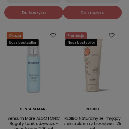
Do koszyka
Do koszyka
Okazja
Promocja
Nasz bestseller
Nasz bestseller
SENSUM MARE
RESIBO
Sensum Mare ALGOTONIC
RESIBO Naturalny żel myjący
Bogaty tonik odżywczo-
z ekstraktem z brzoskwini 125
nawilżający, 200 ml
ml