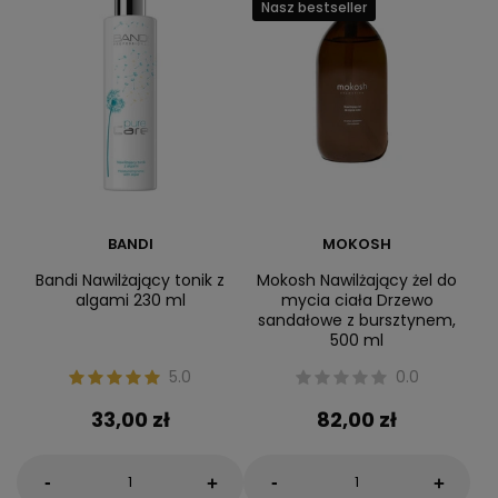
Nasz bestseller
BANDI
MOKOSH
Bandi Nawilżający tonik z
Mokosh Nawilżający żel do
algami 230 ml
mycia ciała Drzewo
sandałowe z bursztynem,
500 ml
5.0
0.0
33,00 zł
82,00 zł
-
-
+
+