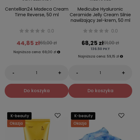
Centellian24 Madeca Cream
Medicube Hyaluronic
Time Reverse, 50 ml
Ceramide Jelly Cream Silnie
nawilżający żel-krem, 50 ml
0.0
0.0
44,85 zł
68,25 zł
69,00 zł
91,00 zł
136.50
PKT
Najniższa cena:
69,00 zł
Najniższa cena:
59,15 zł
-
-
+
+
Do koszyka
Do koszyka
K-beauty
K-beauty
Okazja
Okazja