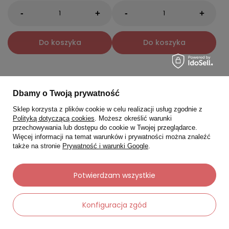
-
-
+
+
Do koszyka
Do koszyka
Dostawa za 0 zł
Dostawa za 0 zł
Dbamy o Twoją prywatność
Sklep korzysta z plików cookie w celu realizacji usług zgodnie z
Polityką dotyczącą cookies
. Możesz określić warunki
przechowywania lub dostępu do cookie w Twojej przeglądarce.
Więcej informacji na temat warunków i prywatności można znaleźć
także na stronie
Prywatność i warunki Google
.
Potwierdzam wszystkie
Konfiguracja zgód
BY TERRY
BY TERRY