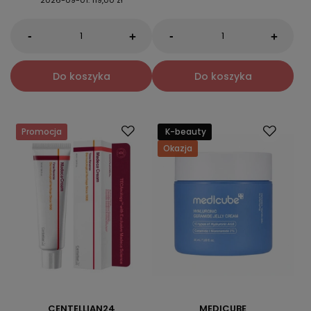
2026-09-01
:
119,00 zł
-
-
+
+
Do koszyka
Do koszyka
Promocja
K-beauty
Okazja
CENTELLIAN24
MEDICUBE