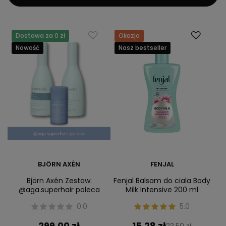
Dostawa za 0 zł
Okazja
Nowość
Nasz bestseller
BJÖRN AXÉN
FENJAL
Björn Axén Zestaw:
Fenjal Balsam do ciala Body
@aga.superhair poleca
Milk Intensive 200 ml
0.0
5.0
299,00 zł
15,28 zł
23,50 zł