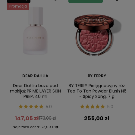
Promocja
DEAR DAHLIA
BY TERRY
Dear Dahlia baza pod
BY TERRY Pielęgnacyjny róż
makijaż PRIME LAYER SKIN
Tea To Tan Powder Blush N6
PREP, 40 ml
- Spicy Song, 7 g
5.0
5.0
147,05 zł
255,00 zł
173,00 zł
Najniższa cena:
173,00 zł