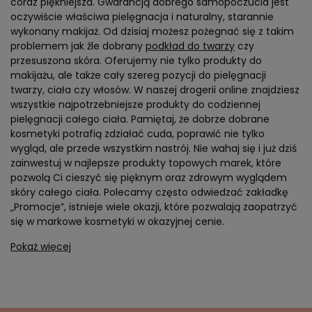
coraz piękniejsza. Gwarancją dobrego samopoczucia jest
oczywiście właściwa pielęgnacja i naturalny, starannie
wykonany makijaż. Od dzisiaj możesz pożegnać się z takim
problemem jak źle dobrany
podkład do twarzy
czy
przesuszona skóra. Oferujemy nie tylko produkty do
makijażu, ale także cały szereg pozycji do pielęgnacji
twarzy, ciała czy włosów. W naszej drogerii online znajdziesz
wszystkie najpotrzebniejsze produkty do codziennej
pielęgnacji całego ciała. Pamiętaj, że dobrze dobrane
kosmetyki potrafią zdziałać cuda, poprawić nie tylko
wygląd, ale przede wszystkim nastrój. Nie wahaj się i już dziś
zainwestuj w najlepsze produkty topowych marek, które
pozwolą Ci cieszyć się pięknym oraz zdrowym wyglądem
skóry całego ciała. Polecamy często odwiedzać zakładkę
„Promocje”, istnieje wiele okazji, które pozwalają zaopatrzyć
się w markowe kosmetyki w okazyjnej cenie.
Pokaż więcej