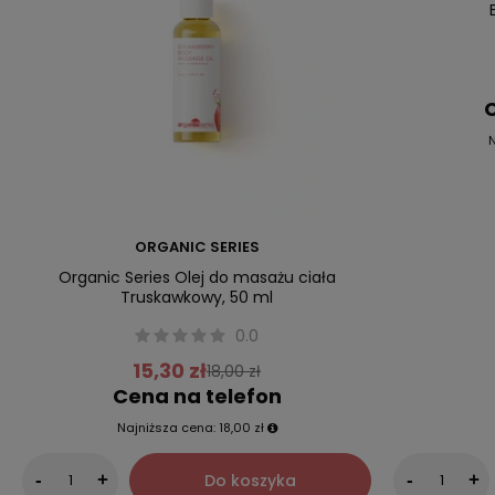
C
N
ORGANIC SERIES
Organic Series Olej do masażu ciała
Truskawkowy, 50 ml
0.0
15,30 zł
18,00 zł
Cena na telefon
Najniższa cena:
18,00 zł
Do koszyka
-
+
-
+