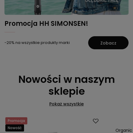
Promocja HH SIMONSEN!
-20% na wszystkie produkty marki
Zobacz
Nowości w naszym
sklepie
Pokaż wszystkie
Promocja
Promocja
Nowość
Nowość
Organic 