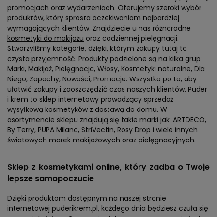
promocjach oraz wydarzeniach. Oferujemy szeroki wybór
produktów, który sprosta oczekiwaniom najbardziej
wymagających klientów. Znajdziecie u nas różnorodne
kosmetyki do makijażu
oraz codziennej pielęgnacji.
Stworzyliśmy kategorie, dzięki, którym zakupy tutaj to
czysta przyjemność. Produkty podzielone są na kilka grup:
Marki, Makijaż,
Pielęgnacja
,
Włosy
,
Kosmetyki naturalne
,
Dla
Niego
,
Zapachy
, Nowości, Promocje. Wszystko po to, aby
ułatwić zakupy i zaoszczędzić czas naszych klientów. Puder
i krem to sklep internetowy prowadzący sprzedaż
wysyłkową kosmetyków z dostawą do domu. W
asortymencie sklepu znajdują się takie marki jak:
ARTDECO
,
By Terry
,
PUPA Milano
,
StriVectin
,
Rosy Drop
i wiele innych
światowych marek makijażowych oraz pielęgnacyjnych.
Sklep z kosmetykami online, który zadba o Twoje
lepsze samopoczucie
Dzięki produktom dostępnym na naszej stronie
internetowej puderikrem.pl, każdego dnia będziesz czuła się