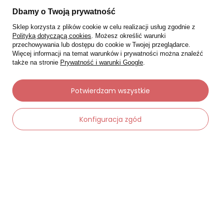
Dbamy o Twoją prywatność
Sklep korzysta z plików cookie w celu realizacji usług zgodnie z
Polityką dotyczącą cookies
. Możesz określić warunki
przechowywania lub dostępu do cookie w Twojej przeglądarce.
Więcej informacji na temat warunków i prywatności można znaleźć
także na stronie
Prywatność i warunki Google
.
Potwierdzam wszystkie
Konfiguracja zgód
Moje zamówienia
Status zamówienia
Śledzenie przesyłki
Chcę zareklamować produkt
Chcę zwrócić produkt
Chcę wymienić towar