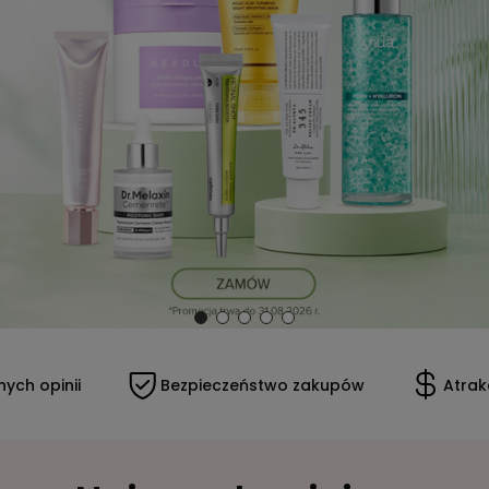
ii
Bezpieczeństwo zakupów
Atrakcyjne ce