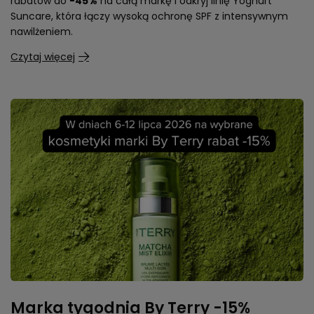
rabatów do
-45%
na całą markę i odkryj linię Yoghurt
Suncare, która łączy wysoką ochronę SPF z intensywnym
nawilżeniem.
Czytaj więcej
Marka tygodnia By Terry -15%