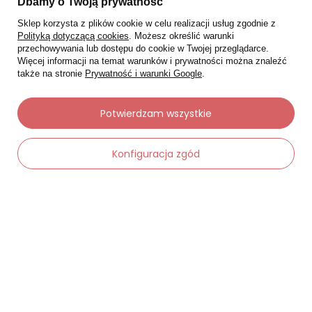
Dbamy o Twoją prywatność
Sklep korzysta z plików cookie w celu realizacji usług zgodnie z
Polityką dotyczącą cookies
. Możesz określić warunki
przechowywania lub dostępu do cookie w Twojej przeglądarce.
Więcej informacji na temat warunków i prywatności można znaleźć
także na stronie
Prywatność i warunki Google
.
Potwierdzam wszystkie
Moje zamówienia
Konfiguracja zgód
Status zamówienia
Śledzenie przesyłki
Chcę zareklamować produkt
Chcę zwrócić produkt
Chcę wymienić towar
Kontakt