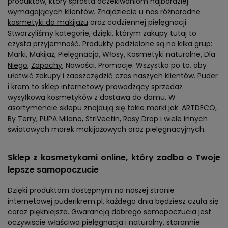
produktów, który sprosta oczekiwaniom najbardziej
wymagających klientów. Znajdziecie u nas różnorodne
kosmetyki do makijażu
oraz codziennej pielęgnacji.
Stworzyliśmy kategorie, dzięki, którym zakupy tutaj to
czysta przyjemność. Produkty podzielone są na kilka grup:
Marki, Makijaż,
Pielęgnacja
,
Włosy
,
Kosmetyki naturalne
,
Dla
Niego
,
Zapachy
, Nowości, Promocje. Wszystko po to, aby
ułatwić zakupy i zaoszczędzić czas naszych klientów. Puder
i krem to sklep internetowy prowadzący sprzedaż
wysyłkową kosmetyków z dostawą do domu. W
asortymencie sklepu znajdują się takie marki jak:
ARTDECO
,
By Terry
,
PUPA Milano
,
StriVectin
,
Rosy Drop
i wiele innych
światowych marek makijażowych oraz pielęgnacyjnych.
Sklep z kosmetykami online, który zadba o Twoje
lepsze samopoczucie
Dzięki produktom dostępnym na naszej stronie
internetowej puderikrem.pl, każdego dnia będziesz czuła się
coraz piękniejsza. Gwarancją dobrego samopoczucia jest
oczywiście właściwa pielęgnacja i naturalny, starannie