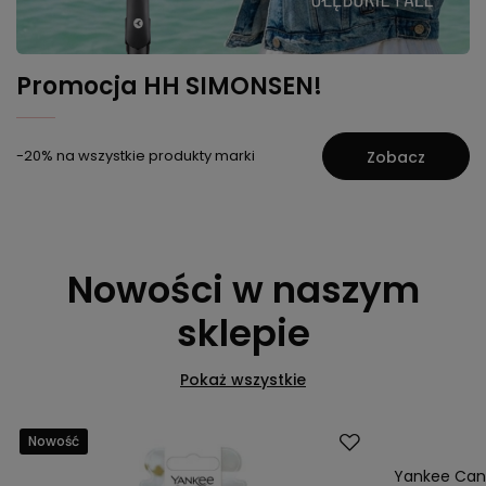
Promocja HH SIMONSEN!
-20% na wszystkie produkty marki
Zobacz
Nowości w naszym
sklepie
Pokaż wszystkie
Nowość
Nowość
Yankee Cand