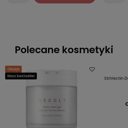
Polecane kosmetyki
Okazja
Dostawa za 0 
Nasz bestseller
Nasz bestsell
StriVectin D
C