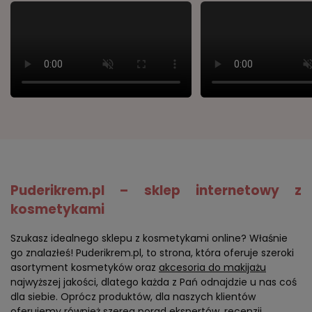
Puderikrem.pl – sklep internetowy z
kosmetykami
Szukasz idealnego sklepu z kosmetykami online? Właśnie
go znalazłeś! Puderikrem.pl, to strona, która oferuje szeroki
asortyment kosmetyków oraz
akcesoria do makijażu
najwyższej jakości, dlatego każda z Pań odnajdzie u nas coś
dla siebie. Oprócz produktów, dla naszych klientów
oferujemy również szereg porad ekspertów, recenzji