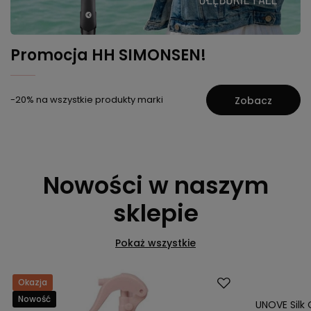
Promocja HH SIMONSEN!
-20% na wszystkie produkty marki
Zobacz
Nowości w naszym
sklepie
Pokaż wszystkie
Okazja
Okazja
Nowość
Nowość
UNOVE Silk 