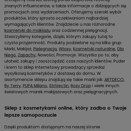
znanych influencerów, a także informacje o zbliżających się
promocjach oraz wydarzeniach. Oferujemy szeroki wybór
produktów, który sprosta oczekiwaniom najbardziej
wymagających klientów. Znajdziecie u nas różnorodne
kosmetyki do makijażu
oraz codziennej pielęgnacji.
Stworzyliśmy kategorie, dzięki, którym zakupy tutaj to
czysta przyjemność. Produkty podzielone są na kilka grup:
Marki, Makijaż,
Pielęgnacja
,
Włosy
,
Kosmetyki naturalne
,
Dla
Niego
,
Zapachy
, Nowości, Promocje. Wszystko po to, aby
ułatwić zakupy i zaoszczędzić czas naszych klientów. Puder
i krem to sklep internetowy prowadzący sprzedaż
wysyłkową kosmetyków z dostawą do domu. W
asortymencie sklepu znajdują się takie marki jak:
ARTDECO
,
By Terry
,
PUPA Milano
,
StriVectin
,
Rosy Drop
i wiele innych
światowych marek makijażowych oraz pielęgnacyjnych.
Sklep z kosmetykami online, który zadba o Twoje
lepsze samopoczucie
Dzięki produktom dostępnym na naszej stronie