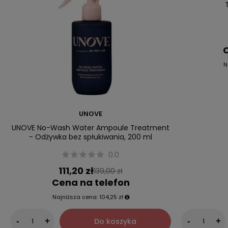
C
N
UNOVE
UNOVE No-Wash Water Ampoule Treatment
- Odżywka bez spłukiwania, 200 ml
0.0
111,20 zł
139,00 zł
Cena na telefon
Najniższa cena:
104,25 zł
Do koszyka
-
+
-
+