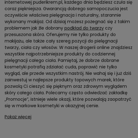
internetowej puderikrem.pl, każdego dnia będziesz czuła się
coraz piękniejsza. Gwarancją dobrego samopoczucia jest
oczywiście właściwa pielęgnacja i naturalny, starannie
wykonany makijaż. Od dzisiaj możesz pożegnać się z takim
problemem jak źle dobrany
podkład do twarzy
czy
przesuszona skóra. Oferujemy nie tylko produkty do
makijażu, ale także cały szereg pozycji do pielęgnacji
twarzy, ciała czy włosów. W naszej drogerii online znajdziesz
wszystkie najpotrzebniejsze produkty do codziennej
pielęgnacji całego ciała. Pamiętaj, że dobrze dobrane
kosmetyki potrafią zdziałać cuda, poprawić nie tylko
wygląd, ale przede wszystkim nastrój. Nie wahaj się i już dziś
zainwestuj w najlepsze produkty topowych marek, które
pozwolą Ci cieszyć się pięknym oraz zdrowym wyglądem
skóry całego ciała. Polecamy często odwiedzać zakładkę
„Promocje”, istnieje wiele okazji, które pozwalają zaopatrzyć
się w markowe kosmetyki w okazyjnej cenie.
Pokaż więcej