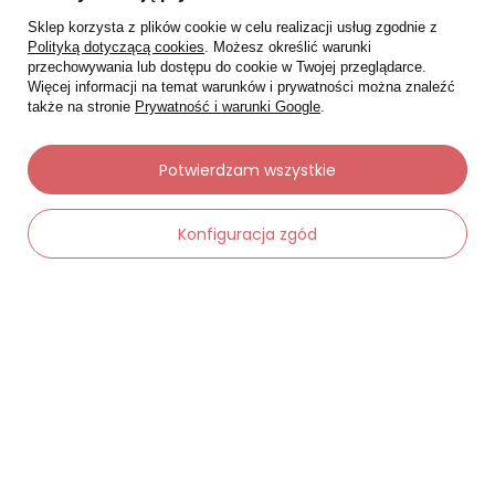
Sklep korzysta z plików cookie w celu realizacji usług zgodnie z
Polityką dotyczącą cookies
. Możesz określić warunki
przechowywania lub dostępu do cookie w Twojej przeglądarce.
Więcej informacji na temat warunków i prywatności można znaleźć
także na stronie
Prywatność i warunki Google
.
Potwierdzam wszystkie
Konfiguracja zgód
Moje zamówienia
Status zamówienia
Śledzenie przesyłki
Chcę zareklamować produkt
Chcę zwrócić produkt