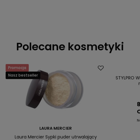
Polecane kosmetyki
Promocja
Dostawa za 0 
Nasz bestseller
Okazja
STYLPRO Wa
8
C
N
LAURA MERCIER
Laura Mercier Sypki puder utrwalający