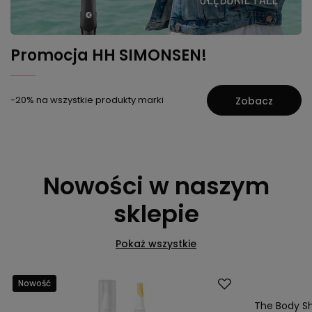
Promocja HH SIMONSEN!
-20% na wszystkie produkty marki
Zobacz
Nowości w naszym
sklepie
Pokaż wszystkie
Nowość
Nowość
The Body Sh