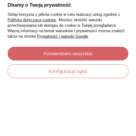
Dbamy o Twoją prywatność
Sklep korzysta z plików cookie w celu realizacji usług zgodnie z
Polityką dotyczącą cookies
. Możesz określić warunki
przechowywania lub dostępu do cookie w Twojej przeglądarce.
Więcej informacji na temat warunków i prywatności można znaleźć
także na stronie
Prywatność i warunki Google
.
Potwierdzam wszystkie
Moje zamówienia
Konfiguracja zgód
Status zamówienia
Śledzenie przesyłki
Chcę zareklamować produkt
Chcę zwrócić produkt
Chcę wymienić towar
Kontakt