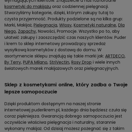
wymagających klientów. Znajdziecie u nas różnorodne
kosmetyki do makijażu
oraz codziennej pielęgnacji.
Stworzyliśmy kategorie, dzięki, którym zakupy tutaj to
czysta przyjemność. Produkty podzielone są na kilka grup:
Marki, Makijaż,
Pielęgnacja
,
Włosy
,
Kosmetyki naturalne
,
Dla
Niego
,
Zapachy
, Nowości, Promocje. Wszystko po to, aby
ułatwić zakupy i zaoszczędzić czas naszych klientów. Puder
i krem to sklep internetowy prowadzący sprzedaż
wysyłkową kosmetyków z dostawą do domu. W
asortymencie sklepu znajdują się takie marki jak:
ARTDECO
,
By Terry
,
PUPA Milano
,
StriVectin
,
Rosy Drop
i wiele innych
światowych marek makijażowych oraz pielęgnacyjnych.
Sklep z kosmetykami online, który zadba o Twoje
lepsze samopoczucie
Dzięki produktom dostępnym na naszej stronie
internetowej puderikrem.pl, każdego dnia będziesz czuła się
coraz piękniejsza. Gwarancją dobrego samopoczucia jest
oczywiście właściwa pielęgnacja i naturalny, starannie
wykonany makijaż. Od dzisiaj możesz pożegnać się z takim