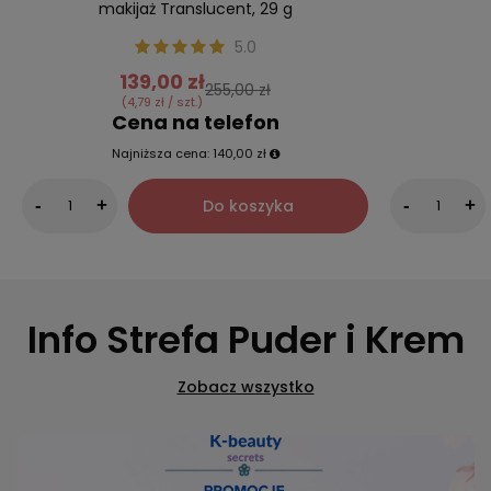
makijaż Translucent, 29 g
5.0
139,00 zł
255,00 zł
(4,79 zł / szt.)
Cena na telefon
Najniższa cena:
140,00 zł
Do koszyka
-
+
-
+
Info Strefa Puder i Krem
Zobacz wszystko